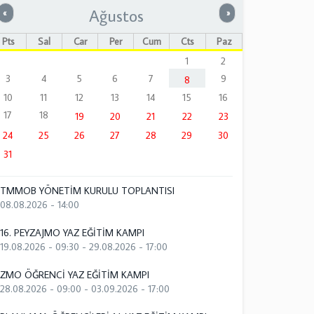
Ağustos
Önceki
Sonraki
«
»
Pts
Sal
Çar
Per
Cum
Cts
Paz
1
2
3
4
5
6
7
9
8
10
11
12
13
14
15
16
17
18
19
20
21
22
23
24
25
26
27
28
29
30
31
TMMOB YÖNETİM KURULU TOPLANTISI
08.08.2026 - 14:00
16. PEYZAJMO YAZ EĞİTİM KAMPI
19.08.2026 - 09:30
-
29.08.2026 - 17:00
ZMO ÖĞRENCİ YAZ EĞİTİM KAMPI
28.08.2026 - 09:00
-
03.09.2026 - 17:00