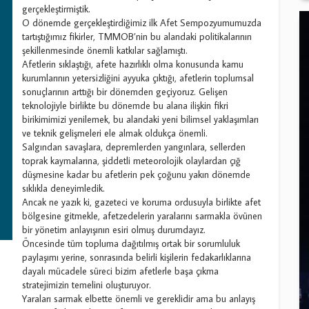
gerçekleştirmiştik.
O dönemde gerçekleştirdiğimiz ilk Afet Sempozyumumuzda
tartıştığımız fikirler, TMMOB’nin bu alandaki politikalarının
şekillenmesinde önemli katkılar sağlamıştı.
Afetlerin sıklaştığı, afete hazırlıklı olma konusunda kamu
kurumlarının yetersizliğini ayyuka çıktığı, afetlerin toplumsal
sonuçlarının arttığı bir dönemden geçiyoruz. Gelişen
teknolojiyle birlikte bu dönemde bu alana ilişkin fikri
birikimimizi yenilemek, bu alandaki yeni bilimsel yaklaşımları
ve teknik gelişmeleri ele almak oldukça önemli.
Salgından savaşlara, depremlerden yangınlara, sellerden
toprak kaymalarına, şiddetli meteorolojik olaylardan çığ
düşmesine kadar bu afetlerin pek çoğunu yakın dönemde
sıklıkla deneyimledik.
Ancak ne yazık ki, gazeteci ve koruma ordusuyla birlikte afet
bölgesine gitmekle, afetzedelerin yaralarını sarmakla övünen
bir yönetim anlayışının esiri olmuş durumdayız.
Öncesinde tüm topluma dağıtılmış ortak bir sorumluluk
paylaşımı yerine, sonrasında belirli kişilerin fedakarlıklarına
dayalı mücadele süreci bizim afetlerle başa çıkma
stratejimizin temelini oluşturuyor.
Yaraları sarmak elbette önemli ve gereklidir ama bu anlayış