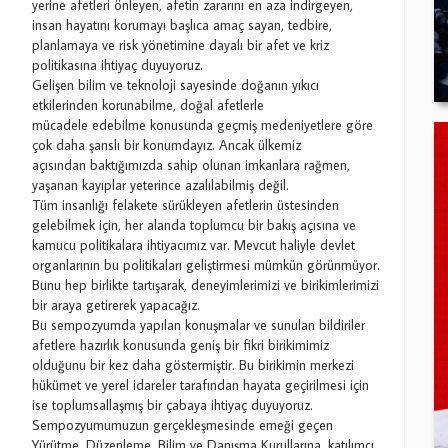
yerine afetleri önleyen, afetin zararını en aza indirgeyen,
insan hayatını korumayı başlıca amaç sayan, tedbire,
planlamaya ve risk yönetimine dayalı bir afet ve kriz
politikasına ihtiyaç duyuyoruz.
Gelişen bilim ve teknoloji sayesinde doğanın yıkıcı
etkilerinden korunabilme, doğal afetlerle
mücadele edebilme konusunda geçmiş medeniyetlere göre
çok daha şanslı bir konumdayız. Ancak ülkemiz
açısından baktığımızda sahip olunan imkanlara rağmen,
yaşanan kayıplar yeterince azalılabilmiş değil.
Tüm insanlığı felakete sürükleyen afetlerin üstesinden
gelebilmek için, her alanda toplumcu bir bakış açısına ve
kamucu politikalara ihtiyacımız var. Mevcut haliyle devlet
organlarının bu politikaları geliştirmesi mümkün görünmüyor.
Bunu hep birlikte tartışarak, deneyimlerimizi ve birikimlerimizi
bir araya getirerek yapacağız.
Bu sempozyumda yapılan konuşmalar ve sunulan bildiriler
afetlere hazırlık konusunda geniş bir fikri birikimimiz
olduğunu bir kez daha göstermiştir. Bu birikimin merkezi
hükümet ve yerel idareler tarafından hayata geçirilmesi için
ise toplumsallaşmış bir çabaya ihtiyaç duyuyoruz.
Sempozyumumuzun gerçekleşmesinde emeği geçen
Yürütme, Düzenleme, Bilim ve Danışma Kurullarına, katılımcı