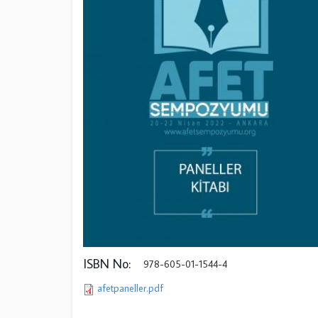
ISBN No:
978-605-01-1544-4
afetpaneller.pdf