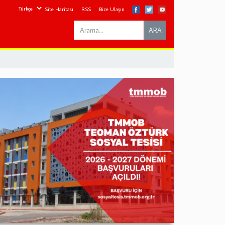
Site Haritası
RSS
Bize Ulaşın
Search
ARA
this
site