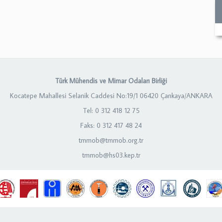
Türk Mühendis ve Mimar Odaları Birliği
Kocatepe Mahallesi Selanik Caddesi No:19/1 06420 Çankaya/ANKARA
Tel: 0 312 418 12 75
Faks: 0 312 417 48 24
tmmob@tmmob.org.tr
tmmob@hs03.kep.tr