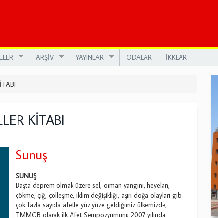
ELER
ARŞİV
YAYINLAR
ODALAR
İKKLAR
İTABI
ER KİTABI
Sunuş
SUNUŞ
Başta deprem olmak üzere sel, orman yangını, heyelan,
çökme, çığ, çölleşme, iklim değişikliği, aşırı doğa olayları gibi
çok fazla sayıda afetle yüz yüze geldiğimiz ülkemizde,
TMMOB olarak ilk Afet Sempozyumunu 2007 yılında