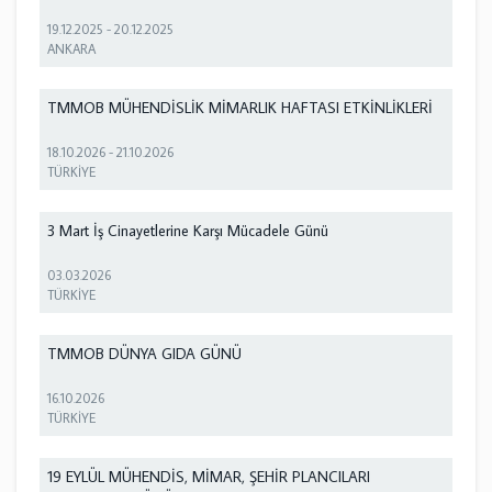
19.12.2025
-
20.12.2025
ANKARA
TMMOB MÜHENDİSLİK MİMARLIK HAFTASI ETKİNLİKLERİ
18.10.2026
-
21.10.2026
TÜRKİYE
3 Mart İş Cinayetlerine Karşı Mücadele Günü
03.03.2026
TÜRKİYE
TMMOB DÜNYA GIDA GÜNÜ
16.10.2026
TÜRKİYE
19 EYLÜL MÜHENDİS, MİMAR, ŞEHİR PLANCILARI