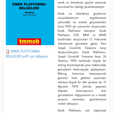
emek ve demokrasi güçleri arasında
kurumsal bir işbirliği yaratılamamıştır.
Emek ve demokrasi güçlerinin
mücadelelerinin örgütlenmesi
yolundaki en önemli girişimlerden
birisi 1999 yılı içerisinde oluşturulan
Emek Platformu olmuştur. Emek
Platformu DSP, MHP ve ANAP
tarafından oluşturulan 57. Hükümet
döneminde gündeme gelen Yeni
Sosyal Güvenlik Yasasına karşı
EMEK PLATFORMU
oluşturulmuştur. Emek Platformu,
BELGELERİ pdf'i için tıklayınız
Sosyal Güvenlik Yasasına karşı 24
Temmuz 1999 tarihinde büyük bir
miting düzenleyerek yasa hakkındaki
görüşlerini kamuoyuyla paylaşmıştır.
Miting, konunun kamuoyunda
görünür hale gelmesi açısından
oldukça büyük bir etki yaratsa da, 17
Ağustos 1999 yılında yaşanan
deprem, kamuoyunun tüm
gündeminin değişmesine ve o sırada
yasanın meclisten geçirilmesine
neden olmuştur.
Emek Platformu asıl toplumsal