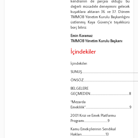
kendisinin de parçası olduğu bu
değerli mücadele deneyimini gelecek
kuşaklara aktaran 36. ve 37. Dönem
TMMOB Yönetim Kurulu Başkanlığını
üstlenmiş Kaya Güvenç’e teşekkürü
borç biliriz.
Emin Koramaz
TMMOB Yönetim Kurulu Başkanı
İçindekiler
İçindekiler:
SUNUŞ.........................................................................................
ÖNSÖZ.......................................................................................
BELGELERE
GEÇMEDEN...............................................................8
“Mezarda
Emeklilik”.......................................................................9
2001 Krizi ve Emek Platformu
Programı......................................9
Kamu Emekçilerinin Sendikal
Hakları.......................................13