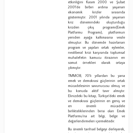
etkinliğini Kasım 2000 ve Şubat
2001’de birbiri ardına yaşanan
ekonomik krizler sırasında
göstermiştir. 2001 yılında yaşanan
kriz dönemindeki oluşturduğu
krizden çıkış programı(Emek
Platformu Programı), platformun
yeniden ayağa kalkmasına vesile
olmuştur. Bu dönemde hazırlanan
program ve yapılan ortak eylemler,
neoliberal krizi karşısında toplumsal
muhalefetin kamucu itirazının en
somut örnekleri olarak ortaya
çıkmıştır.
TMMOB, 70’li yıllardan bu yana
emek ve demokrasi güçlerinin ortak
mücadelesinin savunucusu olmuş ve
bu konuda aktif tavır almıştır.
Elinizdeki bu kitap, Türkiye’deki emek
ve demokrasi güçlerinin en geniş ve
en önemli mücadele
birlikteliklerinden birisi olan Emek
Platformu’na ait bilgi, belge ve
değerlendirmeleri içermektedir.
Bu önemli tarihsel belgeyi derleyerek,