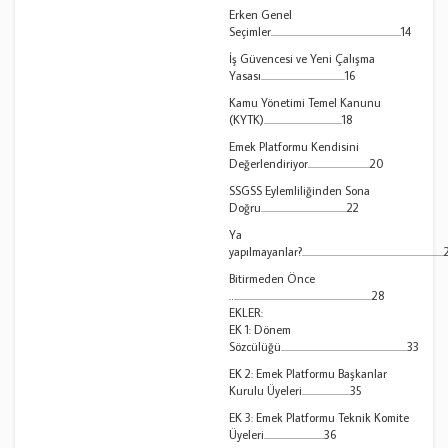
Erken Genel
Seçimler.................................................................14
İş Güvencesi ve Yeni Çalışma
Yasası..........................................16
Kamu Yönetimi Temel Kanunu
(KYTK).......................................18
Emek Platformu Kendisini
Değerlendiriyor...............................20
SSGSS Eylemliliğinden Sona
Doğru...........................................22
Ya
yapılmayanlar?.....................................................................
Bitirmeden Önce
…....................................................................28
EKLER:
EK 1: Dönem
Sözcülüğü...............................................................33
EK 2: Emek Platformu Başkanlar
Kurulu Üyeleri........................35
EK 3: Emek Platformu Teknik Komite
Üyeleri..............................36