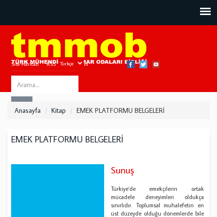
Site Haritası
RSS
Bize Ulaşın
Search
ARA
this
Anasayfa
Kitap
EMEK PLATFORMU BELGELERİ
site
EMEK PLATFORMU BELGELERİ
Sunuş
Türkiye’de emekçilerin ortak
mücadele deneyimleri oldukça
sınırlıdır. Toplumsal muhalefetin en
üst düzeyde olduğu dönemlerde bile