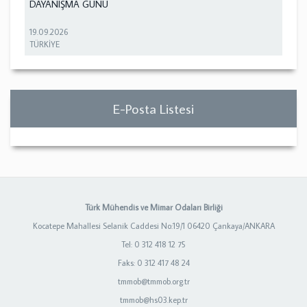
DAYANIŞMA GÜNÜ
19.09.2026
TÜRKİYE
E-Posta Listesi
Türk Mühendis ve Mimar Odaları Birliği
Kocatepe Mahallesi Selanik Caddesi No:19/1 06420 Çankaya/ANKARA
Tel: 0 312 418 12 75
Faks: 0 312 417 48 24
tmmob@tmmob.org.tr
tmmob@hs03.kep.tr