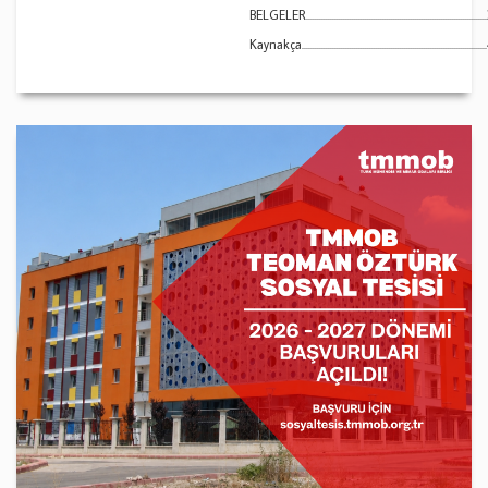
BELGELER................................................................................
Kaynakça..................................................................................