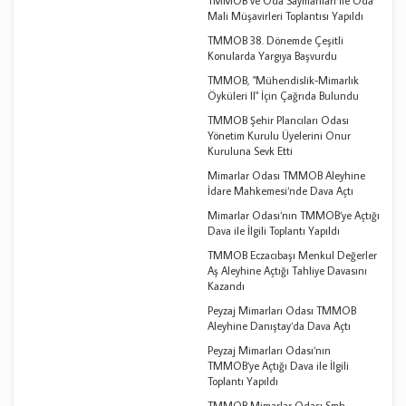
TMMOB ve Oda Saymanları İle Oda
Mali Müşavirleri Toplantısı Yapıldı
TMMOB 38. Dönemde Çeşitli
Konularda Yargıya Başvurdu
TMMOB, "Mühendislik-Mimarlık
Öyküleri II" İçin Çağrıda Bulundu
TMMOB Şehir Plancıları Odası
Yönetim Kurulu Üyelerini Onur
Kuruluna Sevk Etti
Mimarlar Odası TMMOB Aleyhine
İdare Mahkemesi‘nde Dava Açtı
Mimarlar Odası‘nın TMMOB‘ye Açtığı
Dava ile İlgili Toplantı Yapıldı
TMMOB Eczacıbaşı Menkul Değerler
Aş Aleyhine Açtığı Tahliye Davasını
Kazandı
Peyzaj Mimarları Odası TMMOB
Aleyhine Danıştay‘da Dava Açtı
Peyzaj Mimarları Odası‘nın
TMMOB‘ye Açtığı Dava ile İlgili
Toplantı Yapıldı
TMMOB Mimarlar Odası Smh