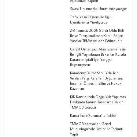
Açıklaması Yapıldı
Sivas‘ı Unutmadık Unutturmayacağız
Trafik Yasa Tasarısı İle İlgili
Uyarılarımızı Yineliyoruz
2-3 Temmuz 2005 Günü Oldu Bitti
İle ve Tartışılmaksızın Kabul Edilen
Yasalar TBMM‘ye İade Edilmelidir
Cargill Orhangazi Mısır İşleme Tesisi
İle İlgili Yayımlanan Bakanlar Kurulu
Kararının İptali İçin Yargıya
Başvuruyoruz
Karadeniz Duble Sahil Yolu İçin
Verilen Yargı Kararları Uygulansın,
İnsanlar Ölmesin, Bilim ve Hukuk
Kazansın
KİK Kanununda Değişiklik Yapılması
Hakkında Kanun Tasarısı‘na İlişkin
TMMOB Görüşü
Kamu İhale Kurumu‘na İletildi
TMMOB Karayolları Genel
Müdürlüğü‘nde Üyeler İle Toplantı
Yaptı