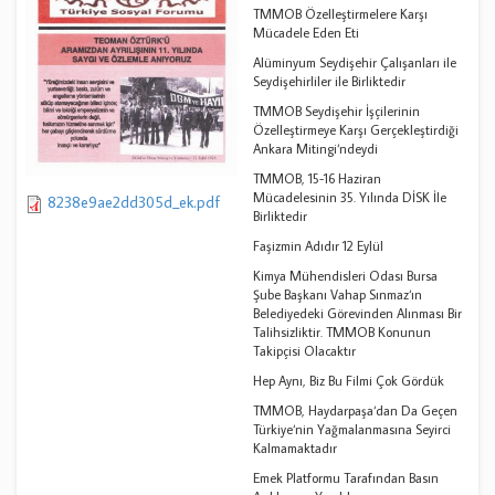
TMMOB Özelleştirmelere Karşı
Mücadele Eden Eti
Alüminyum Seydişehir Çalışanları ile
Seydişehirliler ile Birliktedir
TMMOB Seydişehir İşçilerinin
Özelleştirmeye Karşı Gerçekleştirdiği
Ankara Mitingi‘ndeydi
TMMOB, 15-16 Haziran
Mücadelesinin 35. Yılında DİSK İle
8238e9ae2dd305d_ek.pdf
Birliktedir
Faşizmin Adıdır 12 Eylül
Kimya Mühendisleri Odası Bursa
Şube Başkanı Vahap Sınmaz‘ın
Belediyedeki Görevinden Alınması Bir
Talihsizliktir. TMMOB Konunun
Takipçisi Olacaktır
Hep Aynı, Biz Bu Filmi Çok Gördük
TMMOB, Haydarpaşa‘dan Da Geçen
Türkiye‘nin Yağmalanmasına Seyirci
Kalmamaktadır
Emek Platformu Tarafından Basın