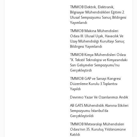
TMMOB Elektrik, Elektronik,
Bilgisayar Mühendislikleri Eğitimi 2.
Ulusal Sempozyumu Sonuç Bildirgesi
Yayımlandı
TMMOB Makina Mühendisleri
Odası III. Ulusal Uçak, Havacılık Ve
Uzay Mühendisliği Kurultayı Sonuç
Bildirgesi Yayımlandı
TMMOB Kimya Mühendisleri Odası
"X. Tekstil Teknolojisi ve Kimyasındaki
Son Gelişmeler Sempozyumu"nu
Gerçekleştirdi
TMMOB GAP ve Sanayi Kongresi
Düzenleme Kurulu 3.Toplantısı
Yapıldı
Devrimci Yazar Ve Ozanlarımızı Andık
AB GATS Mühendislik Alanına Etkileri
Sempozyumu İstanbul‘da
Gerçekleştirildi
TMMOB Meteoroloji Mühendisleri
Odası‘nın 35. Kuruluş Yıldönümüne
Katıldı