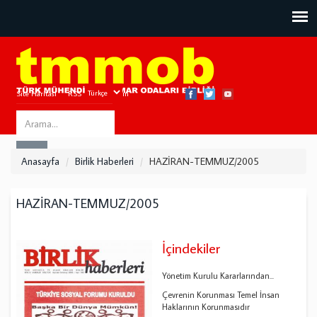
Site Haritası
RSS
Bize Ulaşın
Search
ARA
this
Anasayfa
Birlik Haberleri
HAZİRAN-TEMMUZ/2005
site
HAZİRAN-TEMMUZ/2005
İçindekiler
Yönetim Kurulu Kararlarından...
Çevrenin Korunması Temel İnsan
Haklarının Korunmasıdır