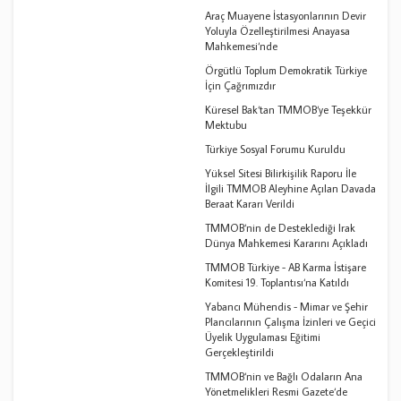
Araç Muayene İstasyonlarının Devir
Yoluyla Özelleştirilmesi Anayasa
Mahkemesi‘nde
Örgütlü Toplum Demokratik Türkiye
İçin Çağrımızdır
Küresel Bak‘tan TMMOB‘ye Teşekkür
Mektubu
Türkiye Sosyal Forumu Kuruldu
Yüksel Sitesi Bilirkişilik Raporu İle
İlgili TMMOB Aleyhine Açılan Davada
Beraat Kararı Verildi
TMMOB‘nin de Desteklediği Irak
Dünya Mahkemesi Kararını Açıkladı
TMMOB Türkiye - AB Karma İstişare
Komitesi 19. Toplantısı‘na Katıldı
Yabancı Mühendis - Mimar ve Şehir
Plancılarının Çalışma İzinleri ve Geçici
Üyelik Uygulaması Eğitimi
Gerçekleştirildi
TMMOB‘nin ve Bağlı Odaların Ana
Yönetmelikleri Resmi Gazete‘de