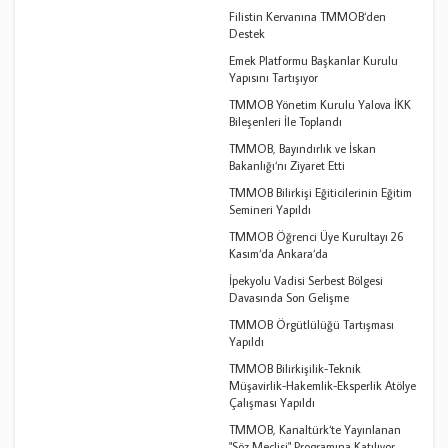
Filistin Kervanına TMMOB‘den
Destek
Emek Platformu Başkanlar Kurulu
Yapısını Tartışıyor
TMMOB Yönetim Kurulu Yalova İKK
Bileşenleri İle Toplandı
TMMOB, Bayındırlık ve İskan
Bakanlığı‘nı Ziyaret Etti
TMMOB Bilirkişi Eğiticilerinin Eğitim
Semineri Yapıldı
TMMOB Öğrenci Üye Kurultayı 26
Kasım‘da Ankara‘da
İpekyolu Vadisi Serbest Bölgesi
Davasında Son Gelişme
TMMOB Örgütlülüğü Tartışması
Yapıldı
TMMOB Bilirkişilik-Teknik
Müşavirlik-Hakemlik-Eksperlik Atölye
Çalışması Yapıldı
TMMOB, Kanaltürk‘te Yayınlanan
"Söz Meclisi" Programına Katılıyor