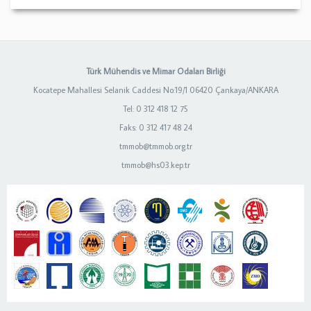
Türk Mühendis ve Mimar Odaları Birliği
Kocatepe Mahallesi Selanik Caddesi No:19/1 06420 Çankaya/ANKARA
Tel: 0 312 418 12 75
Faks: 0 312 417 48 24
tmmob@tmmob.org.tr
tmmob@hs03.kep.tr