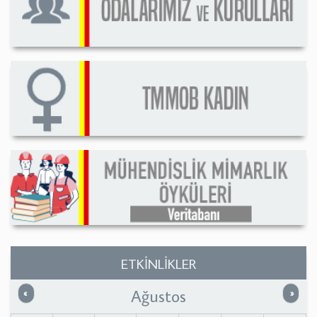
ETKİNLİKLER
Ağustos
Önceki
Sonrak
«
»