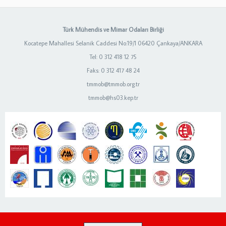
Türk Mühendis ve Mimar Odaları Birliği
Kocatepe Mahallesi Selanik Caddesi No:19/1 06420 Çankaya/ANKARA
Tel: 0 312 418 12 75
Faks: 0 312 417 48 24
tmmob@tmmob.org.tr
tmmob@hs03.kep.tr