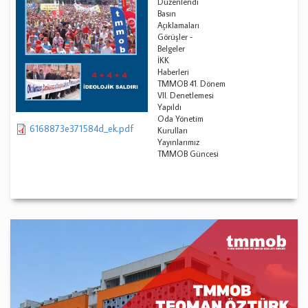
Düzenlendi
Basın
Açıklamaları
Görüşler -
Belgeler
İKK
Haberleri
TMMOB 41. Dönem
VII. Denetlemesi
Yapıldı
Oda Yönetim
6168873e371584d_ek.pdf
Kurulları
Yayınlarımız
TMMOB Güncesi