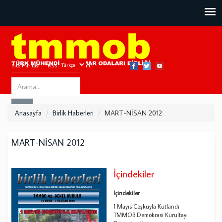
Site Haritası
RSS
Bize Ulaşın
Search
ARA
this
Anasayfa
Birlik Haberleri
MART-NİSAN 2012
site
MART-NİSAN 2012
İçindekiler
İçindekiler
1 Mayıs Coşkuyla Kutlandı
TMMOB Demokrasi Kurultayı