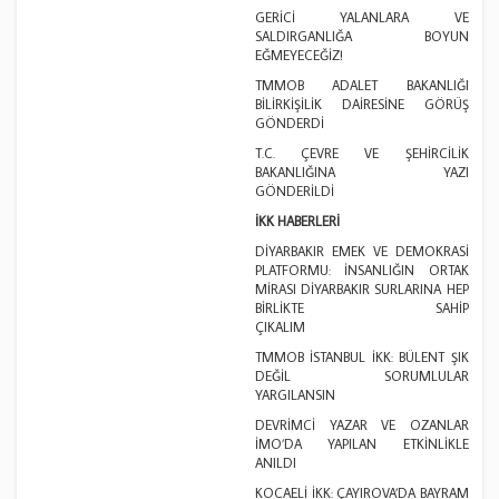
GERİCİ YALANLARA VE
SALDIRGANLIĞA BOYUN
EĞMEYECEĞİZ!
TMMOB ADALET BAKANLIĞI
BİLİRKİŞİLİK DAİRESİNE GÖRÜŞ
GÖNDERDİ
T.C. ÇEVRE VE ŞEHİRCİLİK
BAKANLIĞINA YAZI
GÖNDERİLD
İKK HABERLERİ
DİYARBAKIR EMEK VE DEMOKRASİ
PLATFORMU: İNSANLIĞIN ORTAK
MİRASI DİYARBAKIR SURLARINA HEP
BİRLİKTE SAHİP
ÇIKALIM
TMMOB İSTANBUL İKK: BÜLENT ŞIK
DEĞİL SORUMLULAR
YARGILANSIN
DEVRİMCİ YAZAR VE OZANLAR
İMO’DA YAPILAN ETKİNLİKLE
ANILDI
KOCAELİ İKK: ÇAYIROVA’DA BAYRAM