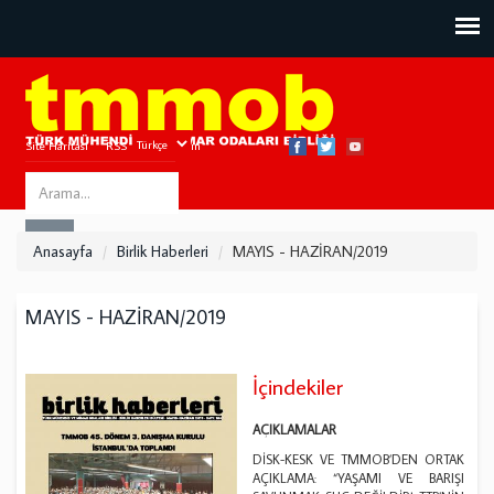
Site Haritası
RSS
Bize Ulaşın
Search
ARA
this
Anasayfa
Birlik Haberleri
MAYIS - HAZİRAN/2019
site
MAYIS - HAZİRAN/2019
İçindekiler
AÇIKLAMALAR
DİSK-KESK VE TMMOB’DEN ORTAK
AÇIKLAMA: “YAŞAMI VE BARIŞI