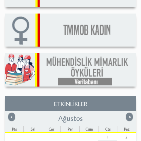
ETKİNLİKLER
Ağustos
Önceki
Sonrak
«
»
Pts
Sal
Çar
Per
Cum
Cts
Paz
1
2