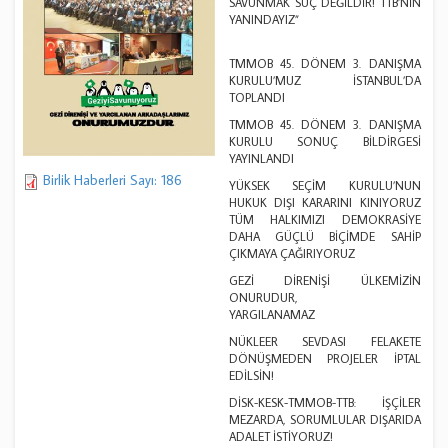
SAVUNMAK SUÇ DEĞİLDİR! TTB’NİN
YANINDAYIZ”
TMMOB 45. DÖNEM 3. DANIŞMA
KURULU’MUZ İSTANBUL’DA
TOPLANDI
TMMOB 45. DÖNEM 3. DANIŞMA
KURULU SONUÇ BİLDİRGESİ
YAYINLANDI
Birlik Haberleri Sayı: 186
YÜKSEK SEÇİM KURULU’NUN
HUKUK DIŞI KARARINI KINIYORUZ
TÜM HALKIMIZI DEMOKRASİYE
DAHA GÜÇLÜ BİÇİMDE SAHİP
ÇIKMAYA ÇAĞIRIYORUZ
GEZİ DİRENİŞİ ÜLKEMİZİN
ONURUDUR,
YARGILANA
NÜKLEER SEVDASI FELAKETE
DÖNÜŞMEDEN PROJELER İPTAL
EDİLSİN!
DİSK-KESK-TMMOB-TTB: İŞÇİLER
MEZARDA, SORUMLULAR DIŞARIDA
ADALET İSTİYORUZ!