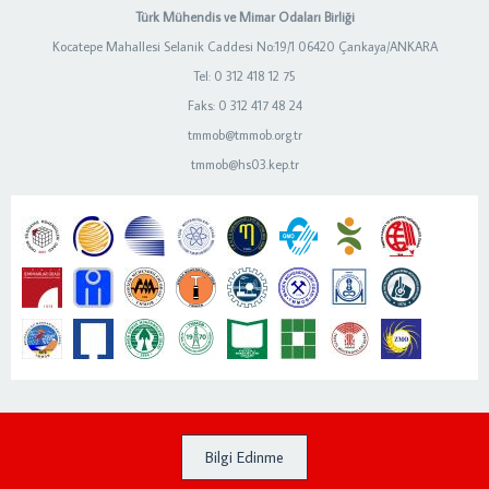
Türk Mühendis ve Mimar Odaları Birliği
Kocatepe Mahallesi Selanik Caddesi No:19/1 06420 Çankaya/ANKARA
Tel: 0 312 418 12 75
Faks: 0 312 417 48 24
tmmob@tmmob.org.tr
tmmob@hs03.kep.tr
Bilgi Edinme