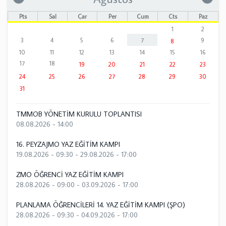
Pts
Sal
Çar
Per
Cum
Cts
Paz
1
2
3
4
5
6
7
9
8
10
11
12
13
14
15
16
17
18
19
20
21
22
23
24
25
26
27
28
29
30
31
TMMOB YÖNETİM KURULU TOPLANTISI
08.08.2026 - 14:00
16. PEYZAJMO YAZ EĞİTİM KAMPI
19.08.2026 - 09:30
-
29.08.2026 - 17:00
ZMO ÖĞRENCİ YAZ EĞİTİM KAMPI
28.08.2026 - 09:00
-
03.09.2026 - 17:00
PLANLAMA ÖĞRENCİLERİ 14. YAZ EĞİTİM KAMPI (ŞPO)
28.08.2026 - 09:30
-
04.09.2026 - 17:00