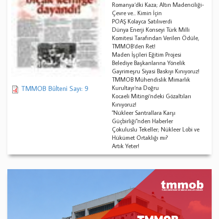
Romanya‘dki Kaza; Altın Madenciliği-
Çevre ve... Kimin İçin
POAŞ Kolayca Satılıverdi
Dünya Enerji Konseyi Türk Milli
Komitesi Tarafından Verilen Ödüle,
TMMOB‘den Ret!
Maden İşçileri Eğitim Projesi
Belediye Başkanlarına Yönelik
Gayrimeşru Siyasi Baskıyı Kınıyoruz!
TMMOB Mühendislik Mimarlık
TMMOB Bülteni Sayı: 9
Kurultayı‘na Doğru
Kocaeli Mitingi‘ndeki Gözaltıları
Kınıyoruz!
"Nükleer Santrallara Karşı
Güçbirliği"nden Haberler
Çokuluslu Tekeller; Nükleer Lobi ve
Hükümet Ortaklığı mı?
Artık Yeter!