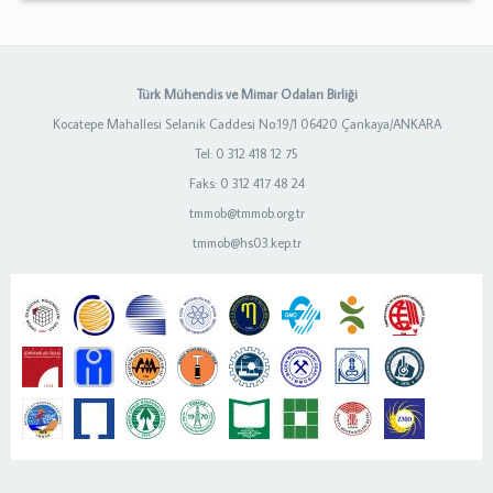
Türk Mühendis ve Mimar Odaları Birliği
Kocatepe Mahallesi Selanik Caddesi No:19/1 06420 Çankaya/ANKARA
Tel: 0 312 418 12 75
Faks: 0 312 417 48 24
tmmob@tmmob.org.tr
tmmob@hs03.kep.tr