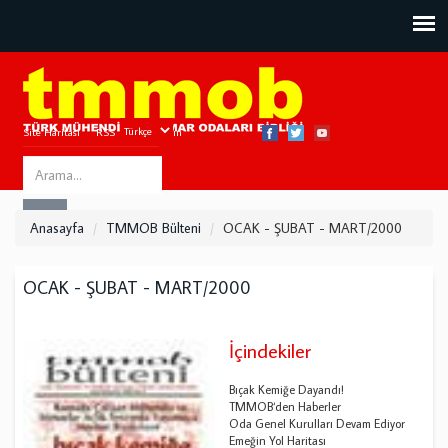
Site Haritası
RSS
Bize Ulaşın
Search
ARA
this
Anasayfa
TMMOB Bülteni
OCAK - ŞUBAT - MART/2000
site
OCAK - ŞUBAT - MART/2000
İçindekiler
Bıçak Kemiğe Dayandı!
TMMOB‘den Haberler
Oda Genel Kurulları Devam Ediyor
Emeğin Yol Haritası