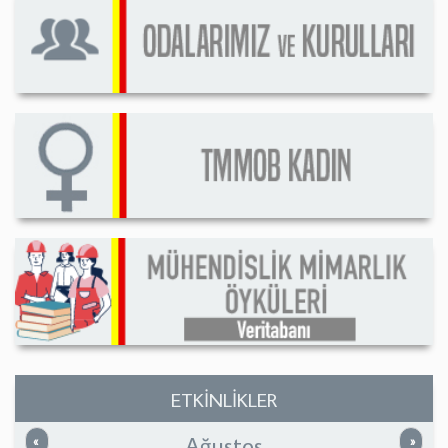
ETKİNLİKLER
Ağustos
Önceki
Sonrak
«
»