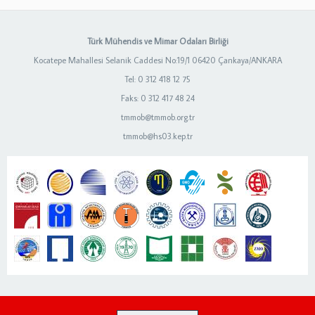
Türk Mühendis ve Mimar Odaları Birliği
Kocatepe Mahallesi Selanik Caddesi No:19/1 06420 Çankaya/ANKARA
Tel: 0 312 418 12 75
Faks: 0 312 417 48 24
tmmob@tmmob.org.tr
tmmob@hs03.kep.tr