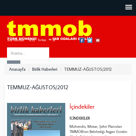
Site Haritası
RSS
Bize Ulaşın
Search
ARA
this
Anasayfa
Birlik Haberleri
TEMMUZ-AĞUSTOS/2012
site
TEMMUZ-AĞUSTOS/2012
İçindekiler
İÇİNDEKİLER
Mühendis, Mimar, Şehir Plancıları
TMMOB‘nin Belirlediği Asgari Ücretin