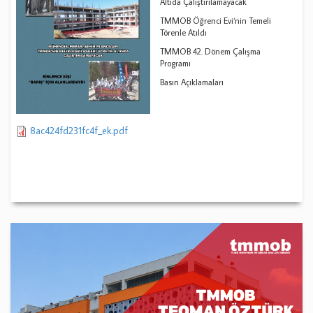
Altıda Çalıştırılamayacak
TMMOB Öğrenci Evi‘nin Temeli
Törenle Atıldı
TMMOB 42. Dönem Çalışma
Programı
Basın Açıklamaları
8ac424fd231fc4f_ek.pdf