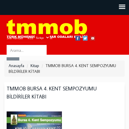
Site Haritası
RSS
Bize Ulaşın
Search
ARA
this
Anasayfa
Kitap
TMMOB BURSA 4. KENT SEMPOZYUMU
site
BİLDİRİLER KİTABI
TMMOB BURSA 4. KENT SEMPOZYUMU
BİLDİRİLER KİTABI