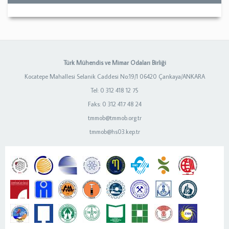
Türk Mühendis ve Mimar Odaları Birliği
Kocatepe Mahallesi Selanik Caddesi No:19/1 06420 Çankaya/ANKARA
Tel: 0 312 418 12 75
Faks: 0 312 417 48 24
tmmob@tmmob.org.tr
tmmob@hs03.kep.tr