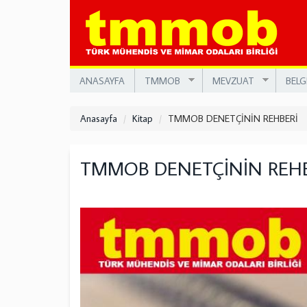
Ana
içeriğe
atla
ANASAYFA
TMMOB
MEVZUAT
BELG
Anasayfa
Kitap
TMMOB DENETÇİNİN REHBERİ
TMMOB DENETÇİNİN REHB