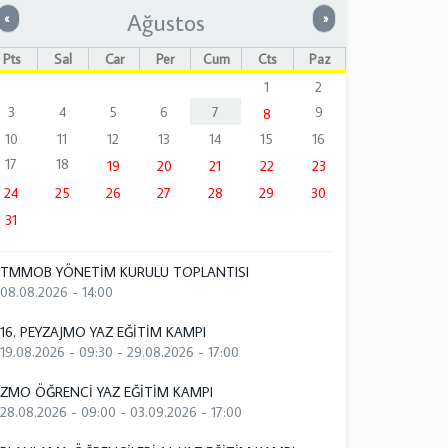
Ağustos
Önceki
Sonraki
«
»
Pts
Sal
Çar
Per
Cum
Cts
Paz
1
2
3
4
5
6
7
9
8
10
11
12
13
14
15
16
17
18
19
20
21
22
23
24
25
26
27
28
29
30
31
TMMOB YÖNETİM KURULU TOPLANTISI
08.08.2026 - 14:00
16. PEYZAJMO YAZ EĞİTİM KAMPI
19.08.2026 - 09:30
-
29.08.2026 - 17:00
ZMO ÖĞRENCİ YAZ EĞİTİM KAMPI
28.08.2026 - 09:00
-
03.09.2026 - 17:00