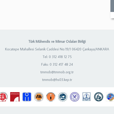
Türk Mühendis ve Mimar Odaları Birliği
Kocatepe Mahallesi Selanik Caddesi No:19/1 06420 Çankaya/ANKARA
Tel: 0 312 418 12 75
Faks: 0 312 417 48 24
tmmob@tmmob.org.tr
tmmob@hs03.kep.tr