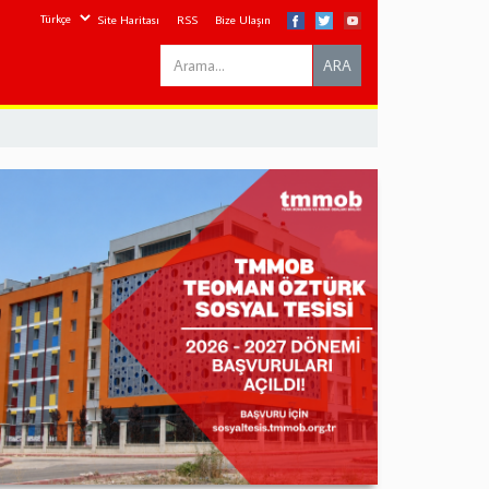
Site Haritası
RSS
Bize Ulaşın
Search
ARA
this
site