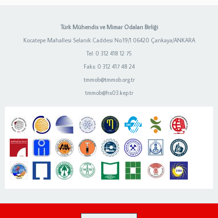
Türk Mühendis ve Mimar Odaları Birliği
Kocatepe Mahallesi Selanik Caddesi No:19/1 06420 Çankaya/ANKARA
Tel: 0 312 418 12 75
Faks: 0 312 417 48 24
tmmob@tmmob.org.tr
tmmob@hs03.kep.tr