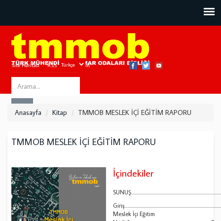
Site Haritası
RSS
Bize Ulaşın
Search
ARA
this
Anasayfa
Kitap
TMMOB MESLEK İÇİ EĞİTİM RAPORU
site
TMMOB MESLEK İÇİ EĞİTİM RAPORU
İçindekiler
SUNUŞ..............................................................................................
Giriş..................................................................................................
Meslek İçi Eğitim