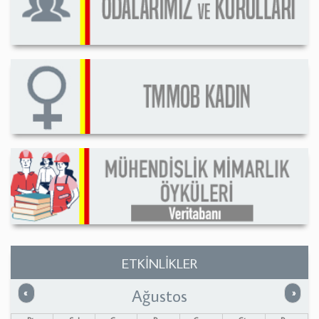
ETKİNLİKLER
Ağustos
Önceki
Sonrak
«
»