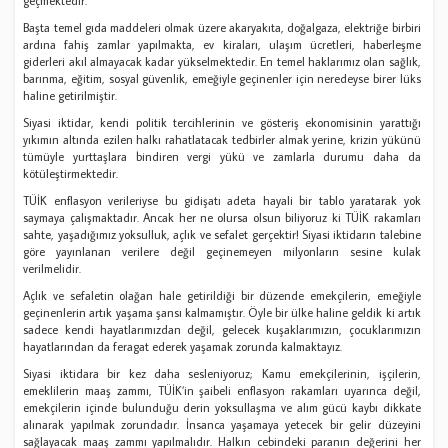
geçmektedir.
Başta temel gıda maddeleri olmak üzere akaryakıta, doğalgaza, elektriğe birbiri
ardına fahiş zamlar yapılmakta, ev kiraları, ulaşım ücretleri, haberleşme
giderleri akıl almayacak kadar yükselmektedir. En temel haklarımız olan sağlık,
barınma, eğitim, sosyal güvenlik, emeğiyle geçinenler için neredeyse birer lüks
haline getirilmiştir.
Siyasi iktidar, kendi politik tercihlerinin ve gösteriş ekonomisinin yarattığı
yıkımın altında ezilen halkı rahatlatacak tedbirler almak yerine, krizin yükünü
tümüyle yurttaşlara bindiren vergi yükü ve zamlarla durumu daha da
kötüleştirmektedir.
TÜİK enflasyon verileriyse bu gidişatı adeta hayali bir tablo yaratarak yok
saymaya çalışmaktadır. Ancak her ne olursa olsun biliyoruz ki TÜİK rakamları
sahte, yaşadığımız yoksulluk, açlık ve sefalet gerçektir! Siyasi iktidarın talebine
göre yayınlanan verilere değil geçinemeyen milyonların sesine kulak
verilmelidir.
Açlık ve sefaletin olağan hale getirildiği bir düzende emekçilerin, emeğiyle
geçinenlerin artık yaşama şansı kalmamıştır. Öyle bir ülke haline geldik ki artık
sadece kendi hayatlarımızdan değil, gelecek kuşaklarımızın, çocuklarımızın
hayatlarından da feragat ederek yaşamak zorunda kalmaktayız.
Siyasi iktidara bir kez daha sesleniyoruz; Kamu emekçilerinin, işçilerin,
emeklilerin maaş zammı, TÜİK’in şaibeli enflasyon rakamları uyarınca değil,
emekçilerin içinde bulunduğu derin yoksullaşma ve alım gücü kaybı dikkate
alınarak yapılmak zorundadır. İnsanca yaşamaya yetecek bir gelir düzeyini
sağlayacak maaş zammı yapılmalıdır. Halkın cebindeki paranın değerini her