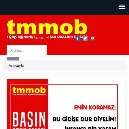
Site Haritası
RSS
Bize Ulaşın
Search
ARA
this
Anasayfa
site