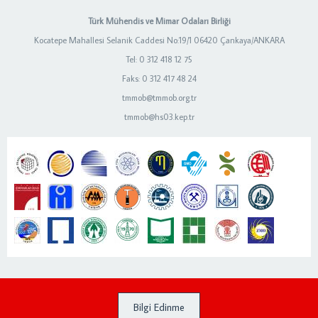
Türk Mühendis ve Mimar Odaları Birliği
Kocatepe Mahallesi Selanik Caddesi No:19/1 06420 Çankaya/ANKARA
Tel: 0 312 418 12 75
Faks: 0 312 417 48 24
tmmob@tmmob.org.tr
tmmob@hs03.kep.tr
Bilgi Edinme