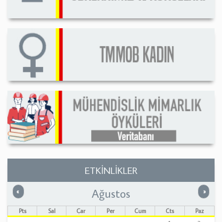
ETKİNLİKLER
Ağustos
Önceki
Sonrak
«
»
Pts
Sal
Çar
Per
Cum
Cts
Paz