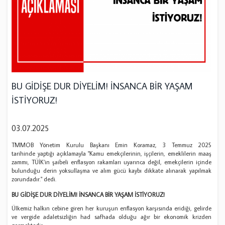
BU GİDİŞE DUR DİYELİM! İNSANCA BİR YAŞAM
İSTİYORUZ!
03.07.2025
TMMOB Yönetim Kurulu Başkanı Emin Koramaz, 3 Temmuz 2025
tarihinde yaptığı açıklamayla "Kamu emekçilerinin, işçilerin, emeklilerin maaş
zammı, TÜİK’in şaibeli enflasyon rakamları uyarınca değil, emekçilerin içinde
bulunduğu derin yoksullaşma ve alım gücü kaybı dikkate alınarak yapılmak
zorundadır." dedi.
BU G
İ
D
İŞ
E DUR D
İ
YEL
İ
M!
İ
NSANCA B
İ
R YA
Ş
AM
İ
ST
İ
YORUZ!
Ülkemiz halkın cebine giren her kuruşun enflasyon karşısında eridiği, gelirde
ve vergide adaletsizliğin had safhada olduğu ağır bir ekonomik krizden