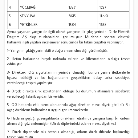
4
YÜCEBAĞ
1327
1727
5
ŞENYUVA
8615
11770
6
YETKİNLER
1584
1668
Ayrıca yaşanan yangın ile ilgili olarak yangının ilk çıkış yerinde Dicle Elektrik
Dağıtım A.Ş ekip müdahaleleri görülmüştür. Müdahale sonrası elektrik
hatlarıyla ilgili yapılan incelemeler sonucunda bir takım tespitler yapılmıştır.
1- Yangının çıktığı yerin ekili olduğu anızın olmadığı görülmüştür.
2- İletim hatlarında birçok noktada eklerin ve liflenmelerin olduğu tespit
edilmiştir.
3- Direkteki OG sigortalarının yerinde olmadığı, bunun yerine iletkenlerle
bypass edildiği ve bu bağlantıların gevşeklikten dolayı arka sebebiyet
verebileceği tespiti yapılmıştır.
4- Birçok direkte kırık izolatörlerin olduğu bu durumun atlamalara sebebiyet
verebileceği teknik açıdan bir veridir.
5- OG hatlarda ekili tarım alanlarında ağaç direkleri mevcudiyeti görüldü. Bu
ağaç direklerin kullanılması uygun görülmemektedir.
6- Hatların geçtiği güzergahlarda direklerin etrafında yangına karşı bir önlem
alınmadığı gözlemlenmiştir. (Direk diplerindeki otların mevcudiyeti vs.)
7- Direk diplerinde süs betonu olmadığı, otların direk dibinde biçilmediği
tespiti yapılmıştır.