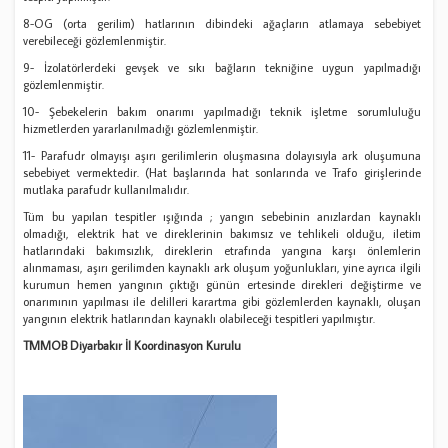
8-OG (orta gerilim) hatlarının dibindeki ağaçların atlamaya sebebiyet
verebileceği gözlemlenmiştir.
9- İzolatörlerdeki gevşek ve sıkı bağların tekniğine uygun yapılmadığı
gözlemlenmiştir.
10- Şebekelerin bakım onarımı yapılmadığı teknik işletme sorumluluğu
hizmetlerden yararlanılmadığı gözlemlenmiştir.
11- Parafudr olmayışı aşırı gerilimlerin oluşmasına dolayısıyla ark oluşumuna
sebebiyet vermektedir. (Hat başlarında hat sonlarında ve Trafo girişlerinde
mutlaka parafudr kullanılmalıdır.
Tüm bu yapılan tespitler ışığında ; yangın sebebinin anızlardan kaynaklı
olmadığı, elektrik hat ve direklerinin bakımsız ve tehlikeli olduğu, iletim
hatlarındaki bakımsızlık, direklerin etrafında yangına karşı önlemlerin
alınmaması, aşırı gerilimden kaynaklı ark oluşum yoğunlukları, yine ayrıca ilgili
kurumun hemen yangının çıktığı günün ertesinde direkleri değiştirme ve
onarımının yapılması ile delilleri karartma gibi gözlemlerden kaynaklı, oluşan
yangının elektrik hatlarından kaynaklı olabileceği tespitleri yapılmıştır.
TMMOB Diyarbakır İl Koordinasyon Kurulu