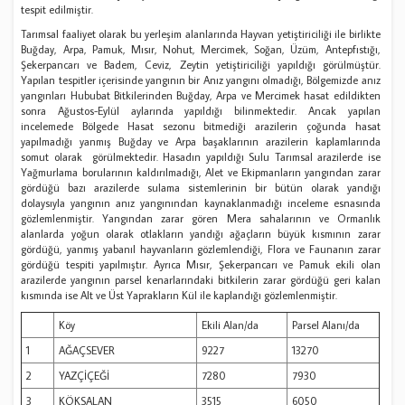
tespit edilmiştir.
Tarımsal faaliyet olarak bu yerleşim alanlarında Hayvan yetiştiriciliği ile birlikte
Buğday, Arpa, Pamuk, Mısır, Nohut, Mercimek, Soğan, Üzüm, Antepfıstığı,
Şekerpancarı ve Badem, Ceviz, Zeytin yetiştiriciliği yapıldığı görülmüştür.
Yapılan tespitler içerisinde yangının bir Anız yangını olmadığı, Bölgemizde anız
yangınları Hububat Bitkilerinden Buğday, Arpa ve Mercimek hasat edildikten
sonra Ağustos-Eylül aylarında yapıldığı bilinmektedir. Ancak yapılan
incelemede Bölgede Hasat sezonu bitmediği arazilerin çoğunda hasat
yapılmadığı yanmış Buğday ve Arpa başaklarının arazilerin kaplamlarında
somut olarak görülmektedir. Hasadın yapıldığı Sulu Tarımsal arazilerde ise
Yağmurlama borularının kaldırılmadığı, Alet ve Ekipmanların yangından zarar
gördüğü bazı arazilerde sulama sistemlerinin bir bütün olarak yandığı
dolaysıyla yangının anız yangınından kaynaklanmadığı inceleme esnasında
gözlemlenmiştir. Yangından zarar gören Mera sahalarının ve Ormanlık
alanlarda yoğun olarak otlakların yandığı ağaçların büyük kısmının zarar
gördüğü, yanmış yabanıl hayvanların gözlemlendiği, Flora ve Faunanın zarar
gördüğü tespiti yapılmıştır. Ayrıca Mısır, Şekerpancarı ve Pamuk ekili olan
arazilerde yangının parsel kenarlarındaki bitkilerin zarar gördüğü geri kalan
kısmında ise Alt ve Üst Yaprakların Kül ile kaplandığı gözlemlenmiştir.
Köy
Ekili Alan/da
Parsel Alanı/da
1
AĞAÇSEVER
9227
13270
2
YAZÇİÇEĞİ
7280
7930
3
KÖKSALAN
3515
6050