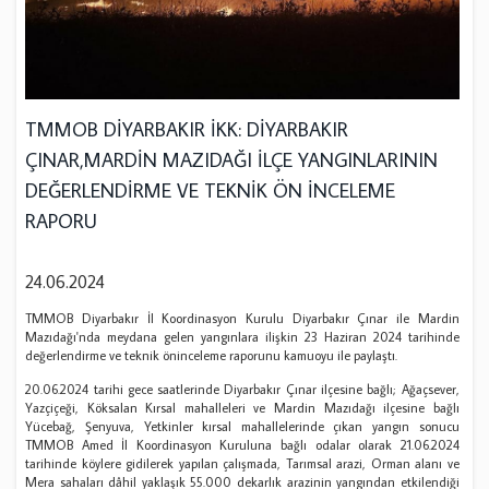
TMMOB DİYARBAKIR İKK: DİYARBAKIR
ÇINAR,MARDİN MAZIDAĞI İLÇE YANGINLARININ
DEĞERLENDİRME VE TEKNİK ÖN İNCELEME
RAPORU
24.06.2024
TMMOB Diyarbakır İl Koordinasyon Kurulu Diyarbakır Çınar ile Mardin
Mazıdağı'nda meydana gelen yangınlara ilişkin 23 Haziran 2024 tarihinde
değerlendirme ve teknik öninceleme raporunu kamuoyu ile paylaştı.
20.06.2024 tarihi gece saatlerinde Diyarbakır Çınar ilçesine bağlı; Ağaçsever,
Yazçiçeği, Köksalan Kırsal mahalleleri ve Mardin Mazıdağı ilçesine bağlı
Yücebağ, Şenyuva, Yetkinler kırsal mahallelerinde çıkan yangın sonucu
TMMOB Amed İl Koordinasyon Kuruluna bağlı odalar olarak 21.06.2024
tarihinde köylere gidilerek yapılan çalışmada, Tarımsal arazi, Orman alanı ve
Mera sahaları dâhil yaklaşık 55.000 dekarlık arazinin yangından etkilendiği