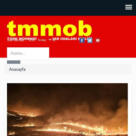
Site Haritası
RSS
Bize Ulaşın
Search
ARA
this
Anasayfa
site