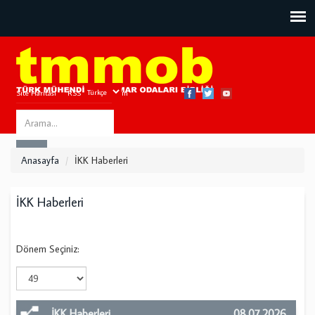
Site Haritası
RSS
Bize Ulaşın
Search
ARA
this
Anasayfa
İKK Haberleri
site
İKK Haberleri
Dönem Seçiniz:
İKK Haberleri
08.07.2026