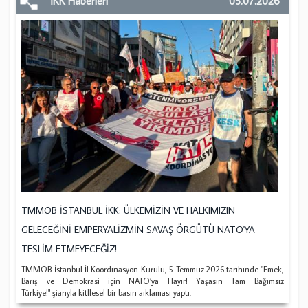
İKK Haberleri
05.07.2026
TMMOB İSTANBUL İKK: ÜLKEMİZİN VE HALKIMIZIN
GELECEĞİNİ EMPERYALİZMİN SAVAŞ ÖRGÜTÜ NATO'YA
TESLİM ETMEYECEĞİZ!
TMMOB İstanbul İl Koordinasyon Kurulu, 5 Temmuz 2026 tarihinde "Emek,
Barış ve Demokrasi için NATO’ya Hayır! Yaşasın Tam Bağımsız
Türkiye!" şiarıyla kitllesel bir basın aıklaması yaptı.