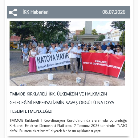
İKK Haberleri
08.07.2026
TMMOB KIRKLARELİ İKK: ÜLKEMİZİN VE HALKIMIZIN
GELECEĞİNİ EMPERYALİZMİN SAVAŞ ÖRGÜTÜ NATO'YA
TESLİM ETMEYECEĞİZ!
TMMOB Kırklareli İl Koordinasyon Kurulu'nun da aralarında bulunduğu
Kırklareli Emek ve Demokrasi Platformu 7 Temmuz 2026 tarihinde “NATO
defol! Bu memleket bizim” diyerek bir basın açıklaması yaptı.