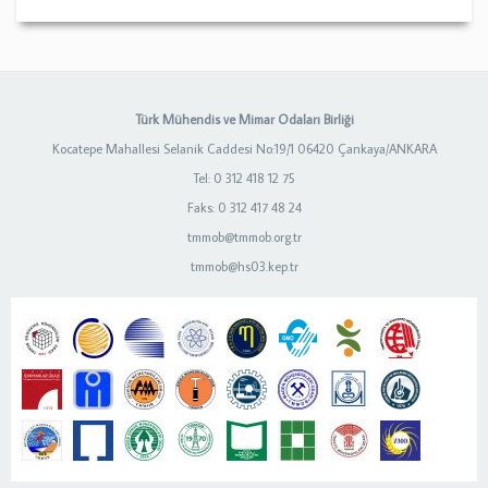
Türk Mühendis ve Mimar Odaları Birliği
Kocatepe Mahallesi Selanik Caddesi No:19/1 06420 Çankaya/ANKARA
Tel: 0 312 418 12 75
Faks: 0 312 417 48 24
tmmob@tmmob.org.tr
tmmob@hs03.kep.tr