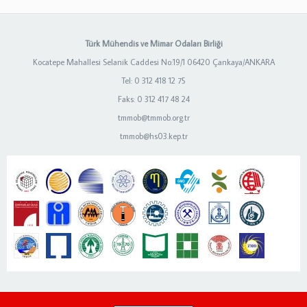
Türk Mühendis ve Mimar Odaları Birliği
Kocatepe Mahallesi Selanik Caddesi No:19/1 06420 Çankaya/ANKARA
Tel: 0 312 418 12 75
Faks: 0 312 417 48 24
tmmob@tmmob.org.tr
tmmob@hs03.kep.tr