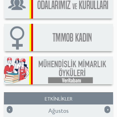
ETKİNLİKLER
Ağustos
Önceki
Sonrak
«
»