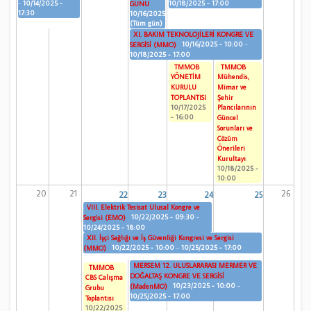
-
10/14/2025 -
10/18/2025 - 17:00
GÜNÜ
17:30
10/16/2025
(Tüm gün)
XI. BAKIM TEKNOLOJİLERİ KONGRE VE
10/16/2025 - 10:00
-
SERGİSİ (MMO)
10/18/2025 - 17:00
TMMOB
TMMOB
YÖNETİM
Mühendis,
KURULU
Mimar ve
TOPLANTISI
Şehir
10/17/2025
Plancılarının
- 16:00
Güncel
Sorunları ve
Çözüm
Önerileri
Kurultayı
10/18/2025 -
10:00
20
21
26
22
23
24
25
VIII. Elektrik Tesisat Ulusal Kongre ve
10/22/2025 - 09:30
-
Sergisi (EMO)
10/24/2025 - 18:00
XII. İşçi Sağlığı ve İş Güvenliği Kongresi ve Sergisi
10/22/2025 - 10:00
-
10/25/2025 - 17:00
(MMO)
MERSEM 12. ULUSLARARASI MERMER VE
TMMOB
DOĞALTAŞ KONGRE VE SERGİSİ
CBS Çalışma
10/23/2025 - 10:00
-
(MadenMO)
Grubu
10/25/2025 - 17:00
Toplantısı
10/22/2025