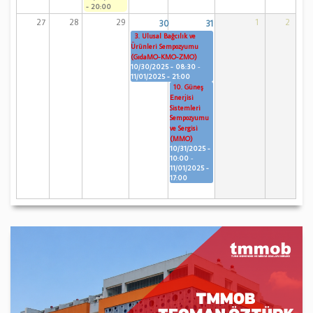
- 20:00
27
28
29
1
2
30
31
3. Ulusal Bağcılık ve
Ürünleri Sempozyumu
(GıdaMO-KMO-ZMO)
10/30/2025 - 08:30
-
11/01/2025 - 21:00
10. Güneş
Enerjisi
Sistemleri
Sempozyumu
ve Sergisi
(MMO)
10/31/2025 -
10:00
-
11/01/2025 -
17:00