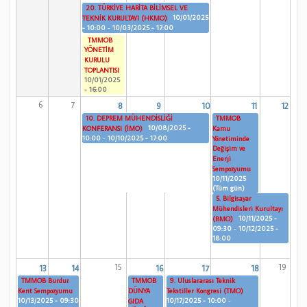
20. TÜRKİYE HARİTA BİLİMSEL VE
10/01/2025
TEKNİK KURULTAYI (HKMO)
- 10:00
-
10/03/2025 - 17:00
TMMOB
YÖNETİM
KURULU
TOPLANTISI
10/01/2025
- 16:00
6
7
8
9
10
11
12
10. DEPREM MÜHENDİSLİĞİ
TMMOB
10/08/2025 -
KONFERANSI (İMO)
Kamu
10:00
-
10/10/2025 - 17:00
Yönetiminde
Değişim ve
Enerji
Sempozyumu
10/11/2025
(Tüm gün)
5. Bilgisayar
Mühendisleri Kurultayı
10/11/2025 -
(BMO)
09:30
-
10/12/2025 -
18:00
15
19
13
14
16
17
18
TMMOB Burdur
TMMOB
9. Uluslararası Teknik
Kent Sempozyumu
DÜNYA
Tekstiller Kongresi (TMO)
10/13/2025 - 09:30
10/17/2025 - 10:00
-
GIDA