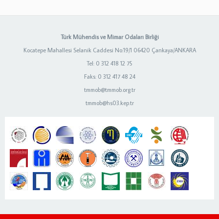
Türk Mühendis ve Mimar Odaları Birliği
Kocatepe Mahallesi Selanik Caddesi No:19/1 06420 Çankaya/ANKARA
Tel: 0 312 418 12 75
Faks: 0 312 417 48 24
tmmob@tmmob.org.tr
tmmob@hs03.kep.tr