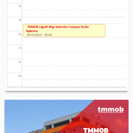
18
19
TMMOB Coğrafi Bilgi Sistemleri Çalışma Grubu
Toplantısı
20
30.11.2023 - 19:30
21
22
23