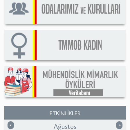
ETKİNLİKLER
Ağustos
Önceki
Sonrak
«
»