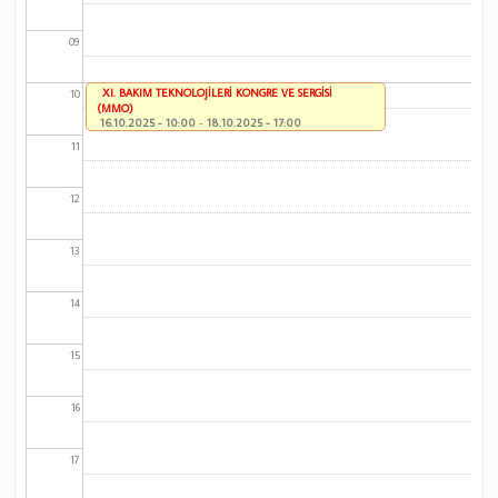
09
XI. BAKIM TEKNOLOJİLERİ KONGRE VE SERGİSİ
10
(MMO)
16.10.2025 - 10:00
-
18.10.2025 - 17:00
11
12
13
14
15
16
17