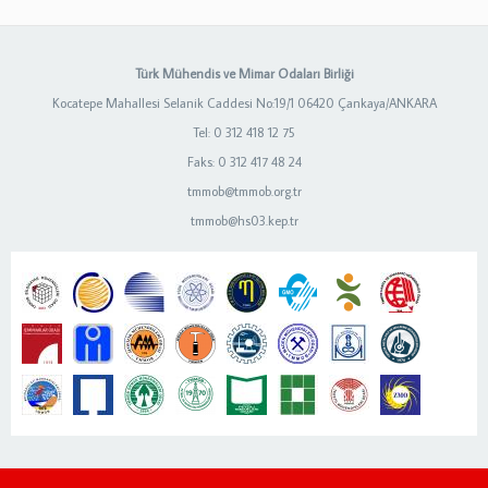
Türk Mühendis ve Mimar Odaları Birliği
Kocatepe Mahallesi Selanik Caddesi No:19/1 06420 Çankaya/ANKARA
Tel: 0 312 418 12 75
Faks: 0 312 417 48 24
tmmob@tmmob.org.tr
tmmob@hs03.kep.tr