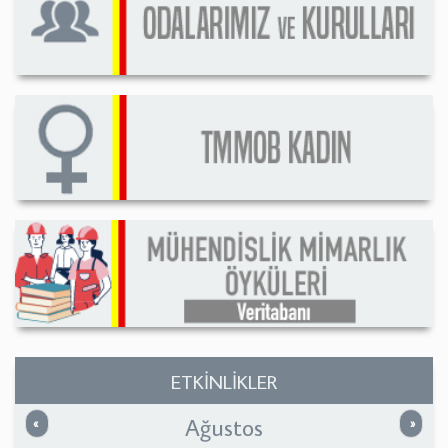
ETKİNLİKLER
Ağustos
Önceki
Sonrak
«
»