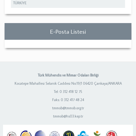
TÜRKİYE
E-Posta Listesi
Türk Mühendis ve Mimar Odaları Birliği
Kocatepe Mahallesi Selanik Caddesi No:19/1 06420 Çankaya/ANKARA
Tel: 0 312 418 12 75
Faks: 0 312 417 48 24
tmmob@tmmob.org.tr
tmmob@hs03.kep.tr