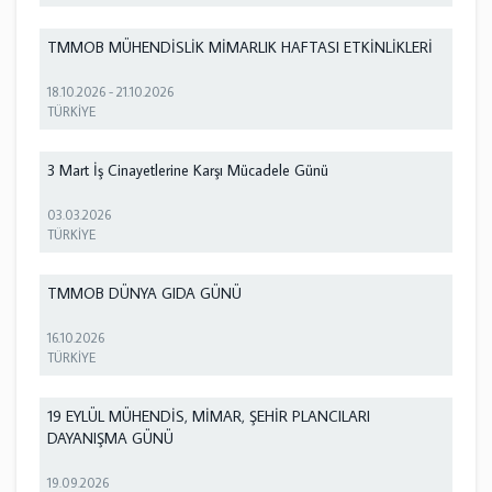
TMMOB MÜHENDİSLİK MİMARLIK HAFTASI ETKİNLİKLERİ
18.10.2026
-
21.10.2026
TÜRKİYE
3 Mart İş Cinayetlerine Karşı Mücadele Günü
03.03.2026
TÜRKİYE
TMMOB DÜNYA GIDA GÜNÜ
16.10.2026
TÜRKİYE
19 EYLÜL MÜHENDİS, MİMAR, ŞEHİR PLANCILARI
DAYANIŞMA GÜNÜ
19.09.2026