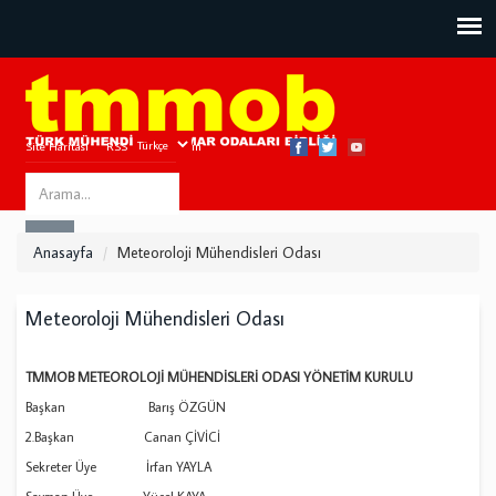
Site Haritası
RSS
Bize Ulaşın
Search
ARA
this
Anasayfa
Meteoroloji Mühendisleri Odası
site
Meteoroloji Mühendisleri Odası
TMMOB METEOROLOJİ MÜHENDİSLERİ ODASI YÖNETİM KURULU
Başkan Barış ÖZGÜN
2.Başkan Canan ÇİVİCİ
Sekreter Üye İrfan YAYLA