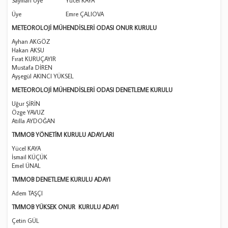
Sayman Üye Yücel KAYA
Üye Emre ÇALIOVA
METEOROLOJİ MÜHENDİSLERİ ODASI ONUR KURULU
Ayhan AKGÖZ
Hakan AKSU
Fırat KURUÇAYIR
Mustafa DİREN
Ayşegül AKINCI YÜKSEL
METEOROLOJİ MÜHENDİSLERİ ODASI DENETLEME KURULU
Uğur ŞİRİN
Özge YAVUZ
Atilla AYDOĞAN
TMMOB YÖNETİM KURULU ADAYLARI
Yücel KAYA
İsmail KÜÇÜK
Emel ÜNAL
TMMOB DENETLEME KURULU ADAYI
Adem TAŞÇI
TMMOB YÜKSEK ONUR KURULU ADAYI
Çetin GÜL