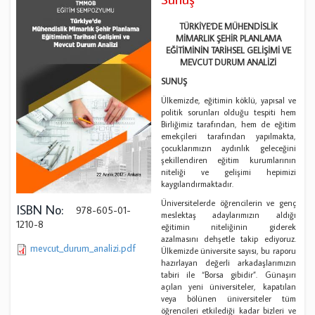
TÜRKİYE’DE MÜHENDİSLİK
MİMARLIK ŞEHİR PLANLAMA
EĞİTİMİNİN TARİHSEL GELİŞİMİ VE
MEVCUT DURUM ANALİZİ
SUNUŞ
Ülkemizde, eğitimin köklü, yapısal ve
politik sorunları olduğu tespiti hem
Birliğimiz tarafından, hem de eğitim
emekçileri tarafından yapılmakta,
çocuklarımızın aydınlık geleceğini
şekillendiren eğitim kurumlarının
niteliği ve gelişimi hepimizi
kaygılandırmaktadır.
Üniversitelerde öğrencilerin ve genç
ISBN No:
978-605-01-
meslektaş adaylarımızın aldığı
1210-8
eğitimin niteliğinin giderek
azalmasını dehşetle takip ediyoruz.
mevcut_durum_analizi.pdf
Ülkemizde üniversite sayısı, bu raporu
hazırlayan değerli arkadaşlarımızın
tabiri ile “Borsa gibidir”. Günaşırı
açılan yeni üniversiteler, kapatılan
veya bölünen üniversiteler tüm
öğrencileri etkilediği kadar bizleri ve