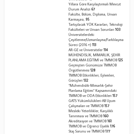
Yıllara Göre Karşılaştırmalı Mevcut
Durum Analizi
67
Fakülte, Bölüm, Diploma, Unvan
Karmaşası,
95
Tartışılacak YÖK Kararları, Teknoloji
Fakülteleri ve Unvan Sorunları
103
Üniversitelerdeki
Çeşitlenme/Uzmanlaşma/Farklılaşma
Süreci (2016 +)
113
AR-GE ve Üniversiteler
114
MÜHENDİSLİK, MİMARLIK, ŞEHİR
PLANLAMA EĞİTİMİ ve TMMOB
125
Geçmişten Günümüze TMMOB
Örgütlenmesi
128
TMMOB Etkinlikleri, Eylemleri,
Görüşleri
132
“Mühendislik-Mimarlık-Şehir
Planlama Eğitimi” Kapsamındaki
TMMOB ve ODA Etkinlikleri
157
GATS Yükümlülükleri-AB Uyum
Çalışmaları ve TMMOB
157
Mesleki Yeterlilikler, Karşılıklı
Tanınması ve TMMOB
160
Akreditasyon ve TMMOB
161
TMMOB ve Öğrenci Üyelik
176
Staj Sorunu ve TMMOB
177