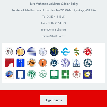
Türk Mühendis ve Mimar Odaları Birliği
Kocatepe Mahallesi Selanik Caddesi No:19/1 06420 Çankaya/ANKARA
Tel: 0 312 418 12 75
Faks: 0 312 417 48 24
tmmob@tmmob.org.tr
tmmob@hs03.kep.tr
Bilgi Edinme