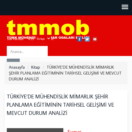
Site Haritası
RSS
Bize Ulaşın
Search
ARA
this
Anasayfa
Kitap
TÜRKİYE’DE MÜHENDİSLİK MİMARLIK
site
ŞEHİR PLANLAMA EĞİTİMİNİN TARİHSEL GELİŞİMİ VE MEVCUT
DURUM ANALİZİ
TÜRKİYE’DE MÜHENDİSLİK MİMARLIK ŞEHİR
PLANLAMA EĞİTİMİNİN TARİHSEL GELİŞİMİ VE
MEVCUT DURUM ANALİZİ
Sunuş