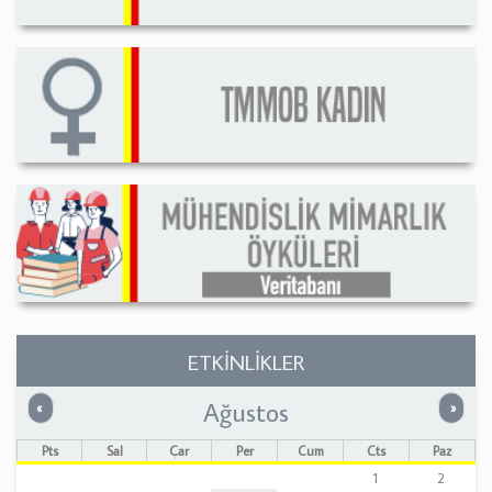
ETKİNLİKLER
Ağustos
Önceki
Sonrak
«
»
Pts
Sal
Çar
Per
Cum
Cts
Paz
1
2