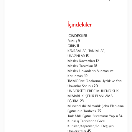
İçindekiler
İÇİNDEKİLER
Sunuş
9
GİRİŞ
11
KAVRAMLAR, TANIMLAR,
UNVANLAR
15
Meslek Kavramları
17
Meslek Tanımları
18
Meslek Unvanların Alınması ve
Korunması
19
TMMOB ve Odalarına Üyelik ve Yeni
Unvanlar Sorunu
20
ÜNİVERSİTELERDE MÜHENDİSLİK,
MİMARLIK, ŞEHİR PLANLAMA
EĞİTİMİ
23
Mühendislik Mimarlık Şehir Planlama
Eğitiminin Tarihçesi
25
Türk Milli Eğitim Sisteminin Yapısı
34
Kuruluş Tarihlerine Göre
Kurulan/Kapatılan/Adı Değişen
Üniversiteler
45