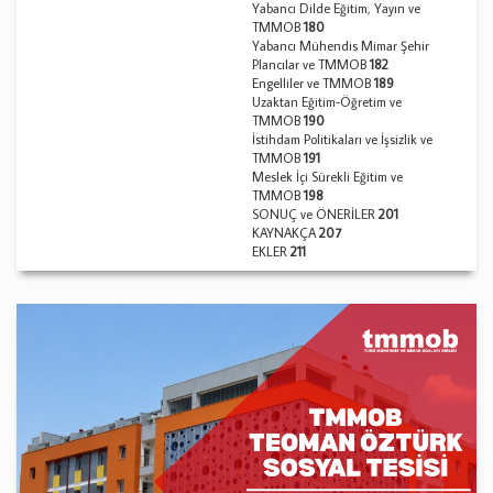
Yabancı Dilde Eğitim, Yayın ve
TMMOB
180
Yabancı Mühendis Mimar Şehir
Plancılar ve TMMOB
182
Engelliler ve TMMOB
189
Uzaktan Eğitim-Öğretim ve
TMMOB
190
İstihdam Politikaları ve İşsizlik ve
TMMOB
191
Meslek İçi Sürekli Eğitim ve
TMMOB
198
SONUÇ ve ÖNERİLER
201
KAYNAKÇA
207
EKLER
211