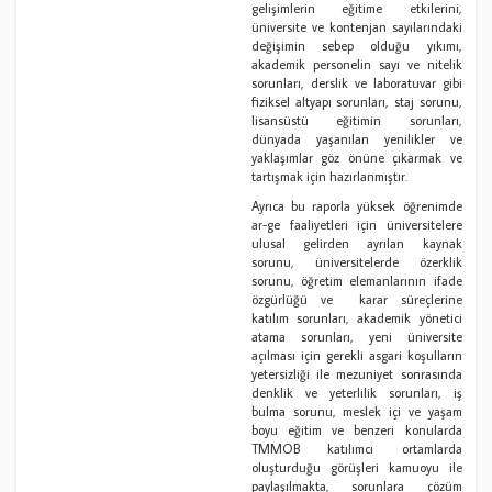
gelişimlerin eğitime etkilerini,
üniversite ve kontenjan sayılarındaki
değişimin sebep olduğu yıkımı,
akademik personelin sayı ve nitelik
sorunları, derslik ve laboratuvar gibi
fiziksel altyapı sorunları, staj sorunu,
lisansüstü eğitimin sorunları,
dünyada yaşanılan yenilikler ve
yaklaşımlar göz önüne çıkarmak ve
tartışmak için hazırlanmıştır.
Ayrıca bu raporla yüksek öğrenimde
ar-ge faaliyetleri için üniversitelere
ulusal gelirden ayrılan kaynak
sorunu, üniversitelerde özerklik
sorunu, öğretim elemanlarının ifade
özgürlüğü ve karar süreçlerine
katılım sorunları, akademik yönetici
atama sorunları, yeni üniversite
açılması için gerekli asgari koşulların
yetersizliği ile mezuniyet sonrasında
denklik ve yeterlilik sorunları, iş
bulma sorunu, meslek içi ve yaşam
boyu eğitim ve benzeri konularda
TMMOB katılımcı ortamlarda
oluşturduğu görüşleri kamuoyu ile
paylaşılmakta, sorunlara çözüm