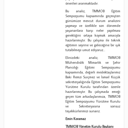
önerileri aranmaktadır.
Bu analiz, TMMOB Eğitim
Sempozyumu kapsamında geçmişten
günümüze mevcut durum analizini
yapmayı ve özellikle son dönemde
yaşananlara karşı neler yapılması
gerektiğini ortaya koymak amacıyla
hazırlanmıştır. Bu çalışma ile teknik
eğitimin seyrine ve geleceğine bir ışık
tutabilmeyi umut ediyoruz…
Elinizdeki analiz, TMMOB
Mühendislik Mimarlık ve Şehir
Plancılığı Eğitimi Sempozyumu
kapsamında, değerli meslektaşlarımız
Baki Remzi Suiçmez ve İsmail Küçük
sekreteryalığında Eğitim Sempozyumu
Yürütme Kurulu tarafından özenle
hazırlanmıştır. Bu çalışmada emeği
geçen tüm arkadaşlarımıza, TMMOB
Eğitim Sempozyumu Yürütme Kurulu
ve Sekreteryasına sonsuz
teşekkürlerimizi sunarız.
Emin Koramaz
TMMOB Yönetim Kurulu Başkanı