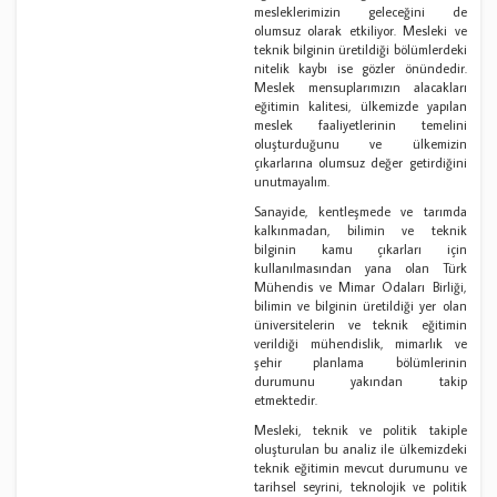
mesleklerimizin geleceğini de
olumsuz olarak etkiliyor. Mesleki ve
teknik bilginin üretildiği bölümlerdeki
nitelik kaybı ise gözler önündedir.
Meslek mensuplarımızın alacakları
eğitimin kalitesi, ülkemizde yapılan
meslek faaliyetlerinin temelini
oluşturduğunu ve ülkemizin
çıkarlarına olumsuz değer getirdiğini
unutmayalım.
Sanayide, kentleşmede ve tarımda
kalkınmadan, bilimin ve teknik
bilginin kamu çıkarları için
kullanılmasından yana olan Türk
Mühendis ve Mimar Odaları Birliği,
bilimin ve bilginin üretildiği yer olan
üniversitelerin ve teknik eğitimin
verildiği mühendislik, mimarlık ve
şehir planlama bölümlerinin
durumunu yakından takip
etmektedir.
Mesleki, teknik ve politik takiple
oluşturulan bu analiz ile ülkemizdeki
teknik eğitimin mevcut durumunu ve
tarihsel seyrini, teknolojik ve politik