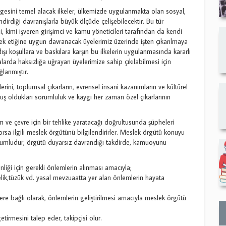
ngesini temel alacak ilkeler, ülkemizde uygulanmakta olan sosyal,
dirdiği davranışlarla büyük ölçüde çelişebilecektir. Bu tür
i, kimi işveren girişimci ve kamu yöneticileri tarafından da kendi
slek etiğine uygun davranacak üyelerimiz üzerinde işten çıkarılmaya
şı koşullara ve baskılara karşın bu ilkelerin uygulanmasında kararlı
arda haksızlığa uğrayan üyelerimize sahip çıkılabilmesi için
lanmıştır.
ini, toplumsal çıkarların, evrensel insani kazanımların ve kültürel
muş oldukları sorumluluk ve kaygı her zaman özel çıkarlarının
 ve çevre için bir tehlike yaratacağı doğrultusunda şüpheleri
rsa ilgili meslek örgütünü bilgilendirirler. Meslek örgütü konuyu
rumludur, örgütü duyarsız davrandığı takdirde, kamuoyunu
nliği için gerekli önlemlerin alınması amacıyla;
ik,tüzük vd. yasal mevzuaatta yer alan önlemlerin hayata
lere bağlı olarak, önlemlerin geliştirilmesi amacıyla meslek örgütü
irmesini talep eder, takipçisi olur.