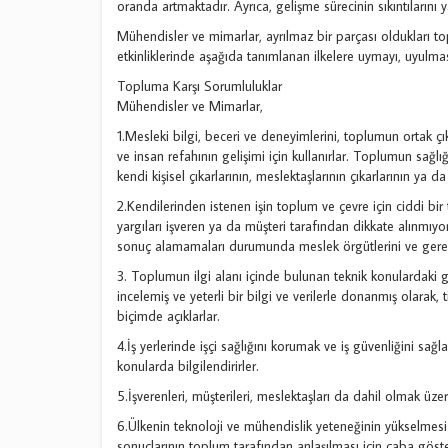
oranda artmaktadır. Ayrıca, gelişme sürecinin sıkıntıların
Mühendisler ve mimarlar, ayrılmaz bir parçası oldukları 
etkinliklerinde aşağıda tanımlanan ilkelere uymayı, uyulmas
Topluma Karşı Sorumluluklar
Mühendisler ve Mimarlar,
1.Mesleki bilgi, beceri ve deneyimlerini, toplumun ortak çı
ve insan refahının gelişimi için kullanırlar. Toplumun sağl
kendi kişisel çıkarlarının, meslektaşlarının çıkarlarının ya
2.Kendilerinden istenen işin toplum ve çevre için ciddi bi
yargıları işveren ya da müşteri tarafından dikkate alınmıyors
sonuç alamamaları durumunda meslek örgütlerini ve gerekt
3. Toplumun ilgi alanı içinde bulunan teknik konulardaki gö
incelemiş ve yeterli bir bilgi ve verilerle donanmış olarak, 
biçimde açıklarlar.
4.İş yerlerinde işçi sağlığını korumak ve iş güvenliğini sağla
konularda bilgilendirirler.
5.İşverenleri, müşterileri, meslektaşları da dahil olmak üzer
6.Ülkenin teknoloji ve mühendislik yeteneğinin yükselmesi i
sonuçlarının toplum tarafından anlaşılması için çaba göster