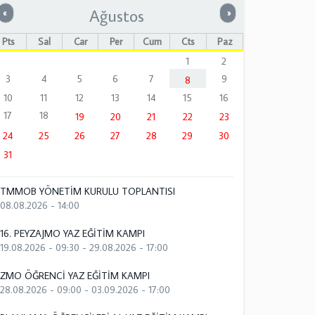
Ağustos
Önceki
Sonraki
«
»
Pts
Sal
Çar
Per
Cum
Cts
Paz
1
2
3
4
5
6
7
9
8
10
11
12
13
14
15
16
17
18
19
20
21
22
23
24
25
26
27
28
29
30
31
TMMOB YÖNETİM KURULU TOPLANTISI
08.08.2026 - 14:00
16. PEYZAJMO YAZ EĞİTİM KAMPI
19.08.2026 - 09:30
-
29.08.2026 - 17:00
ZMO ÖĞRENCİ YAZ EĞİTİM KAMPI
28.08.2026 - 09:00
-
03.09.2026 - 17:00