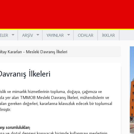
ELER
ARŞİV
YAYINLAR
ODALAR
İKKLAR
ltay Kararları - Mesleki Davranış İlkeleri
avranış İlkeleri
slik ve mimarlık hizmetlerinin topluma, doğaya, çağımıza ve
ğıda yer alan TMMOB Mesleki Davranış İlkeleri, mühendislerin ve
arı gereken değerleri, kararlarına kılavuzluk edecek bir toplumsal
miştir.
rşı sorumlulukları;
arına ve doğal dengeyi koruyacak biçimde kullanmayı mesleğinin