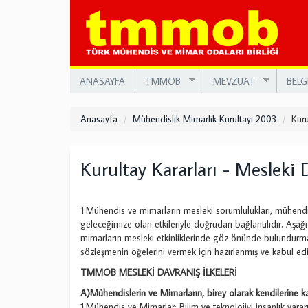
Ana
içeriğe
atla
ANASAYFA
TMMOB
MEVZUAT
BELG
Anasayfa
Mühendislik Mimarlık Kurultayı 2003
Kuru
Kurultay Kararları - Mesleki D
1.Mühendis ve mimarların mesleki sorumlulukları, mühendi
geleceğimize olan etkileriyle doğrudan bağlantılıdır. Aşa
mimarların mesleki etkinliklerinde göz önünde bulundurmal
sözleşmenin öğelerini vermek için hazırlanmış ve kabul edil
TMMOB MESLEKİ DAVRANIŞ İLKELERİ
A)Mühendislerin ve Mimarların, birey olarak kendilerine ka
1.Mühendis ve Mimarlar; Bilim ve teknolojiyi insanlık yar