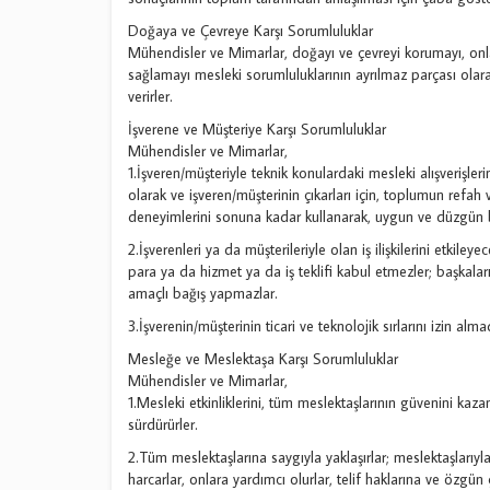
Doğaya ve Çevreye Karşı Sorumluluklar
Mühendisler ve Mimarlar, doğayı ve çevreyi korumayı, on
sağlamayı mesleki sorumluluklarının ayrılmaz parçası olar
verirler.
İşverene ve Müşteriye Karşı Sorumluluklar
Mühendisler ve Mimarlar,
1.İşveren/müşteriyle teknik konulardaki mesleki alışverişle
olarak ve işveren/müşterinin çıkarları için, toplumun refah 
deneyimlerini sonuna kadar kullanarak, uygun ve düzgün bir 
2.İşverenleri ya da müşterileriyle olan iş ilişkilerini etki
para ya da hizmet ya da iş teklifi kabul etmezler; başkaların
amaçlı bağış yapmazlar.
3.İşverenin/müşterinin ticari ve teknolojik sırlarını izin alm
Mesleğe ve Meslektaşa Karşı Sorumluluklar
Mühendisler ve Mimarlar,
1.Mesleki etkinliklerini, tüm meslektaşlarının güvenini ka
sürdürürler.
2.Tüm meslektaşlarına saygıyla yaklaşırlar; meslektaşlarıyla
harcarlar, onlara yardımcı olurlar, telif haklarına ve özgün 