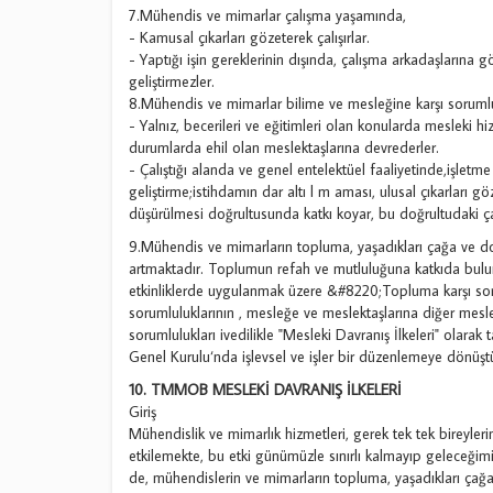
7.Mühendis ve mimarlar çalışma yaşamında,
- Kamusal çıkarları gözeterek çalışırlar.
- Yaptığı işin gereklerinin dışında, çalışma arkadaşlarına g
geliştirmezler.
8.Mühendis ve mimarlar bilime ve mesleğine karşı soruml
- Yalnız, becerileri ve eğitimleri olan konularda mesleki hi
durumlarda ehil olan meslektaşlarına devrederler.
- Çalıştığı alanda ve genel entelektüel faaliyetinde,işletme
geliştirme;istihdamın dar altı l m aması, ulusal çıkarları 
düşürülmesi doğrultusunda katkı koyar, bu doğrultudaki çal
9.Mühendis ve mimarların topluma, yaşadıkları çağa ve do
artmaktadır. Toplumun refah ve mutluluğuna katkıda bulu
etkinliklerde uygulanmak üzere &#8220;Topluma karşı sorum
sorumluluklarının , mesleğe ve meslektaşlarına diğer meslek 
sorumlulukları ivedilikle "Mesleki Davranış İlkeleri" olara
Genel Kurulu‘nda işlevsel ve işler bir düzenlemeye dönüştü
10. TMMOB MESLEKİ DAVRANIŞ İLKELERİ
Giriş
Mühendislik ve mimarlık hizmetleri, gerek tek tek bireyle
etkilemekte, bu etki günümüzle sınırlı kalmayıp geleceğim
de, mühendislerin ve mimarların topluma, yaşadıkları çağa