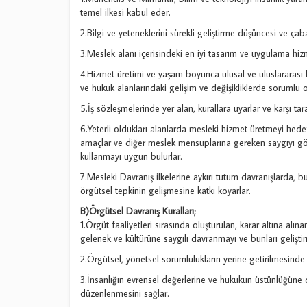
temel ilkesi kabul eder.
2.Bilgi ve yeteneklerini sürekli geliştirme düşüncesi ve ç
3.Meslek alanı içerisindeki en iyi tasarım ve uygulama hiz
4.Hizmet üretimi ve yaşam boyunca ulusal ve uluslararası boy
ve hukuk alanlarındaki gelişim ve değişikliklerde sorumlu o
5.İş sözleşmelerinde yer alan, kurallara uyarlar ve karşı tar
6.Yeterli oldukları alanlarda mesleki hizmet üretmeyi hedef 
amaçlar ve diğer meslek mensuplarına gereken saygıyı gös
kullanmayı uygun bulurlar.
7.Mesleki Davranış ilkelerine aykırı tutum davranışlarda, 
örgütsel tepkinin gelişmesine katkı koyarlar.
B)Örgütsel Davranış Kuralları;
1.Örgüt faaliyetleri sırasında oluşturulan, karar altına alına
gelenek ve kültürüne saygılı davranmayı ve bunları geliştir
2.Örgütsel, yönetsel sorumlulukların yerine getirilmesinde 
3.İnsanlığın evrensel değerlerine ve hukukun üstünlüğüne d
düzenlenmesini sağlar.