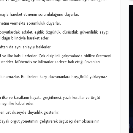
abasıyla hareket etmenin sorumluluğunu duyarlar.
metini vermekte sorumluluk duyarlar.
utlardaki adalet, eşitlik, özgürlük, dürüstlük, güvenilirlik, saygı
lduğu bilinciyle hareket eder.
aftan da aynı anlayışı beklerler.
ve ilke kabul ederler. Çok disiplinli çalışmalarda birlikte üretmeyi
terirler. Mühendis ve Mimarlar sadece hak ettiği ünvanları
bulunamazlar. Bu ilkelere karşı davrananlara hoşgörülü yaklaşmaz
n ilke ve kuralların hayata geçirilmesi, yazılı kurallar ve örgüt
meyi ilke kabul eder.
en üst düzeyde duyarlılık gösterilir.
ayalı örgüt yönetimini geliştirerek örgüt içi demokrasisinin