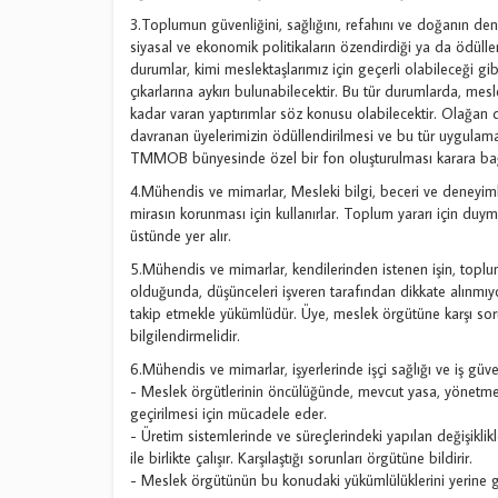
3.Toplumun güvenliğini, sağlığını, refahını ve doğanın de
siyasal ve ekonomik politikaların özendirdiği ya da ödüllen
durumlar, kimi meslektaşlarımız için geçerli olabileceği gib
çıkarlarına aykırı bulunabilecektir. Bu tür durumlarda, me
kadar varan yaptırımlar söz konusu olabilecektir. Olağan dı
davranan üyelerimizin ödüllendirilmesi ve bu tür uygulamal
TMMOB bünyesinde özel bir fon oluşturulması karara bağ
4.Mühendis ve mimarlar, Mesleki bilgi, beceri ve deneyimler
mirasın korunması için kullanırlar. Toplum yararı için duy
üstünde yer alır.
5.Mühendis ve mimarlar, kendilerinden istenen işin, toplum
olduğunda, düşünceleri işveren tarafından dikkate alınmıyo
takip etmekle yükümlüdür. Üye, meslek örgütüne karşı so
bilgilendirmelidir.
6.Mühendis ve mimarlar, işyerlerinde işçi sağlığı ve iş güve
- Meslek örgütlerinin öncülüğünde, mevcut yasa, yönetmel
geçirilmesi için mücadele eder.
- Üretim sistemlerinde ve süreçlerindeki yapılan değişiklik
ile birlikte çalışır. Karşılaştığı sorunları örgütüne bildirir.
- Meslek örgütünün bu konudaki yükümlülüklerini yerine get