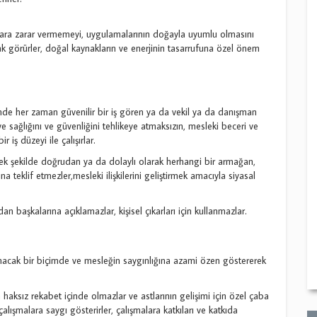
lara zarar vermemeyi, uygulamalarının doğayla uyumlu olmasını
ak görürler, doğal kaynakların ve enerjinin tasarrufuna özel önem
rinde her zaman güvenilir bir iş gören ya da vekil ya da danışman
ve sağlığını ve güvenliğini tehlikeye atmaksızın, mesleki beceri ve
iş düzeyi ile çalışırlar.
leyecek şekilde doğrudan ya da dolaylı olarak herhangi bir armağan,
a teklif etmezler,mesleki ilişkilerini geliştirmek amacıyla siyasal
adan başkalarına açıklamazlar, kişisel çıkarları için kullanmazlar.
zanacak bir biçimde ve mesleğin saygınlığına azami özen göstererek
 haksız rekabet içinde olmazlar ve astlarının gelişimi için özel çaba
çalışmalara saygı gösterirler, çalışmalara katkıları ve katkıda