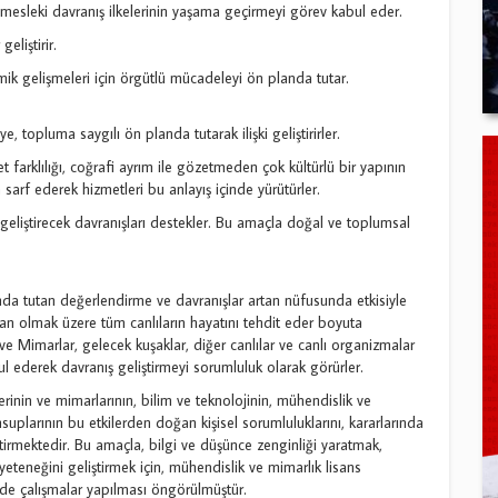
 mesleki davranış ilkelerinin yaşama geçirmeyi görev kabul eder.
eliştirir.
ik gelişmeleri için örgütlü mücadeleyi ön planda tutar.
 topluma saygılı ön planda tutarak ilişki geliştirirler.
et farklılığı, coğrafi ayrım ile gözetmeden çok kültürlü bir yapının
 sarf ederek hizmetleri bu anlayış içinde yürütürler.
geliştirecek davranışları destekler. Bu amaçla doğal ve toplumsal
anda tutan değerlendirme ve davranışlar artan nüfusunda etkisiyle
n olmak üzere tüm canlıların hayatını tehdit eder boyuta
ve Mimarlar, gelecek kuşaklar, diğer canlılar ve canlı organizmalar
bul ederek davranış geliştirmeyi sorumluluk olarak görürler.
nin ve mimarlarının, bilim ve teknolojinin, mühendislik ve
nsuplarının bu etkilerden doğan kişisel sorumluluklarını, kararlarında
ektirmektedir. Bu amaçla, bilgi ve düşünce zenginliği yaratmak,
yeteneğini geliştirmek için, mühendislik ve mimarlık lisans
nünde çalışmalar yapılması öngörülmüştür.