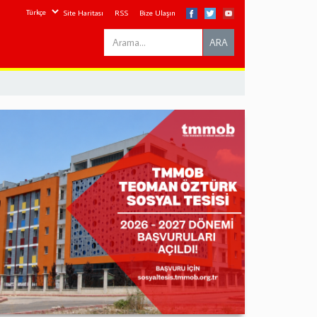
Site Haritası
RSS
Bize Ulaşın
Search
ARA
this
site