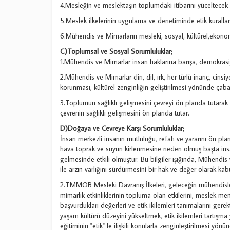
4.Mesleğin ve meslektaşın toplumdaki itibarını yüceltecek
5.Meslek ilkelerinin uygulama ve denetiminde etik kurallar g
6.Mühendis ve Mimarların mesleki, sosyal, kültürel,ekonom
C)Toplumsal ve Sosyal Sorumluluklar;
1.Mühendis ve Mimarlar insan haklarına barışa, demokrasiye,
2.Mühendis ve Mimarlar din, dil, ırk, her türlü inanç, cinsiy
korunması, kültürel zenginliğin geliştirilmesi yönünde çaba
3.Toplumun sağlıklı gelişmesini çevreyi ön planda tutarak 
çevrenin sağlıklı gelişmesini ön planda tutar.
D)Doğaya ve Çevreye Karşı Sorumluluklar;
İnsan merkezli insanın mutluluğu, refah ve yararını ön pl
hava toprak ve suyun kirlenmesine neden olmuş başta insa
gelmesinde etkili olmuştur. Bu bilgiler ışığında, Mühendis 
ile arzın varlığını sürdürmesini bir hak ve değer olarak ka
2.TMMOB Mesleki Davranış İlkeleri, geleceğin mühendisleri
mimarlık etkinliklerinin topluma olan etkilerini, meslek me
başvurdukları değerleri ve etik ikilemleri tanımalarını ger
yaşam kültürü düzeyini yükseltmek, etik ikilemleri tartışma 
eğitiminin "etik" le ilişkili konularla zenginleştirilmesi yö