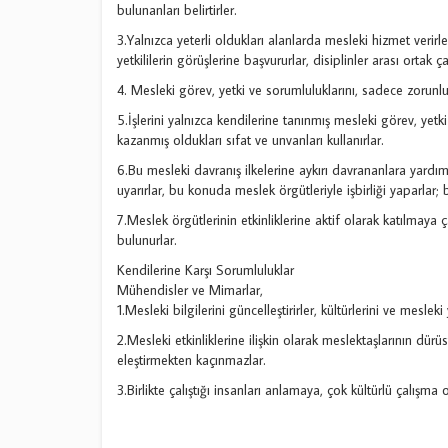
bulunanları belirtirler.
3.Yalnızca yeterli oldukları alanlarda mesleki hizmet verirl
yetkililerin görüşlerine başvururlar, disiplinler arası ortak ç
4. Mesleki görev, yetki ve sorumluluklarını, sadece zorunl
5.İşlerini yalnızca kendilerine tanınmış mesleki görev, yet
kazanmış oldukları sıfat ve unvanları kullanırlar.
6.Bu mesleki davranış ilkelerine aykırı davrananlara yardımcı
uyarırlar, bu konuda meslek örgütleriyle işbirliği yaparlar;
7.Meslek örgütlerinin etkinliklerine aktif olarak katılmaya 
bulunurlar.
Kendilerine Karşı Sorumluluklar
Mühendisler ve Mimarlar,
1.Mesleki bilgilerini güncelleştirirler, kültürlerini ve mesleki ye
2.Mesleki etkinliklerine ilişkin olarak meslektaşlarının dürüs
eleştirmekten kaçınmazlar.
3.Birlikte çalıştığı insanları anlamaya, çok kültürlü çalışma