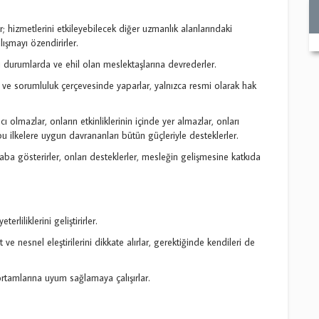
er; hizmetlerini etkileyebilecek diğer uzmanlık alanlarındaki
alışmayı özendirirler.
u durumlarda ve ehil olan meslektaşlarına devrederler.
ki ve sorumluluk çerçevesinde yaparlar, yalnızca resmi olarak hak
 olmazlar, onların etkinliklerinin içinde yer almazlar, onları
 bu ilkelere uygun davrananları bütün güçleriyle desteklerler.
çaba gösterirler, onları desteklerler, mesleğin gelişmesine katkıda
terliliklerini geliştirirler.
t ve nesnel eleştirilerini dikkate alırlar, gerektiğinde kendileri de
 ortamlarına uyum sağlamaya çalışırlar.