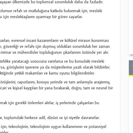
ı yaşayan ülkemizde bu toplumsal sorumluluk daha da fazladır.
toplumun refah ve mutluluğuna katkıda bulunmak için, mesleki
ı için meslektaşlarını uyarmayı bir görev sayarlar.
karları; evrensel insani kazanımların ve kültürel mirasın korunması
ığı, güvenliği ve refahı için duymuş oldukları sorumluluk her zaman
 da mimar ve mühendisler topluluğunun çıkarlarının üstünde yer alır.
r tehlike yaratacağı sonucuna varırlarsa ve bu konudaki mesleki
a, görüşlerini işverene ya da müşterilerine yazılı olarak bildirirler;
iğinde yetkili makamları ve kamu oyunu bilgilendirirler.
rüşlerini, raporlarını, konuyu yerinde ve tam anlamıyla araştırmış,
ticari ve kişisel kaygıları bir yana bırakarak, doğru, tam ve nesnel bir
mak için gerekli önlemleri alırlar, iş yerlerinde çalışanları bu
e, toplumdaki herkese adil, dürüst ve iyi niyetle davranırlar.
çin, teknolojinin, teknolojinin uygun kullanımının ve potansiyel
irler.