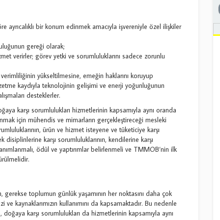
öre ayrıcalıklı bir konum edinmek amacıyla işvereniyle özel ilişkiler
uluğunun gereği olarak;
zmet verirler; görev yetki ve sorumluluklarını sadece zorunlu
 verimliliğinin yükseltilmesine, emeğin haklarını koruyup
gözetme kaydıyla teknolojinin gelişimi ve enerji yoğunluğunun
ışmaları desteklerler.
ğaya karşı sorumlulukları hizmetlerinin kapsamıyla aynı oranda
nmak için mühendis ve mimarların gerçekleştireceği mesleki
luluklarının, ürün ve hizmet isteyene ve tüketiciye karşı
disiplinlerine karşı sorumluluklarının, kendilerine karşı
k tanımlanmalı, ödül ve yaptırımlar belirlenmeli ve TMMOB‘nin ilk
rülmelidir.
rin, gerekse toplumun günlük yaşamının her noktasını daha çok
izi ve kaynaklarımızın kullanımını da kapsamaktadır. Bu nedenle
, doğaya karşı sorumlulukları da hizmetlerinin kapsamıyla aynı