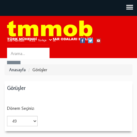
Site Haritası
RSS
Bize Ulaşın
Search
ARA
this
Anasayfa
Görüşler
site
Görüşler
Dönem Seçiniz: