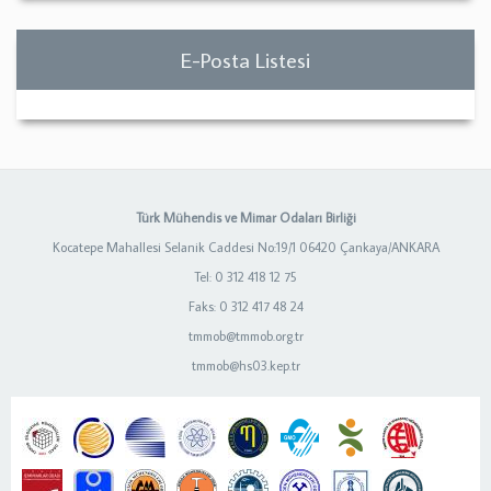
E-Posta Listesi
Türk Mühendis ve Mimar Odaları Birliği
Kocatepe Mahallesi Selanik Caddesi No:19/1 06420 Çankaya/ANKARA
Tel: 0 312 418 12 75
Faks: 0 312 417 48 24
tmmob@tmmob.org.tr
tmmob@hs03.kep.tr