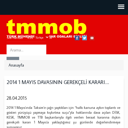
Site Haritası
RSS
Bize Ulaşın
Search
ARA
this
Anasayfa
site
2014 1 MAYIS DAVASININ GEREKÇELİ KARARI….
28.04.2015
2014 1 Mayıs’ında Taksim’e çağrı yaptıkları için “halkı kanuna aykırı toplantı ve
gösteri yürüyüşü yapmaya kışkırtma suçu”yla haklarında dava açılan DİSK,
KESK, TMMOB ve TTB başkanlarıyla ilgili verilen beraat kararına ilişkin
gerekçeli kararı 1 Mayıs’a yaklaştığımız şu günlerde değerlendirmeye
sunuyoruz.