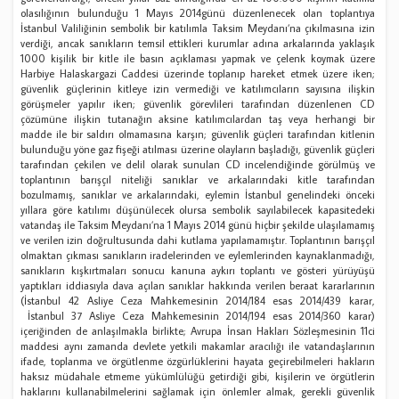
olasılığının bulunduğu 1 Mayıs 2014günü düzenlenecek olan toplantıya
İstanbul Valiliğinin sembolik bir katılımla Taksim Meydanı’na çıkılmasına izin
verdiği, ancak sanıkların temsil ettikleri kurumlar adına arkalarında yaklaşık
1000 kişilik bir kitle ile basın açıklaması yapmak ve çelenk koymak üzere
Harbiye Halaskargazi Caddesi üzerinde toplanıp hareket etmek üzere iken;
güvenlik güçlerinin kitleye izin vermediği ve katılımcıların sayısına ilişkin
görüşmeler yapılır iken; güvenlik görevlileri tarafından düzenlenen CD
çözümüne ilişkin tutanağın aksine katılımcılardan taş veya herhangi bir
madde ile bir saldırı olmamasına karşın; güvenlik güçleri tarafından kitlenin
bulunduğu yöne gaz fişeği atılması üzerine olayların başladığı, güvenlik güçleri
tarafından çekilen ve delil olarak sunulan CD incelendiğinde görülmüş ve
toplantının barışçıl niteliği sanıklar ve arkalarındaki kitle tarafından
bozulmamış, sanıklar ve arkalarındaki, eylemin İstanbul genelindeki önceki
yıllara göre katılımı düşünülecek olursa sembolik sayılabilecek kapasitedeki
vatandaş ile Taksim Meydanı’na 1 Mayıs 2014 günü hiçbir şekilde ulaşılamamış
ve verilen izin doğrultusunda dahi kutlama yapılamamıştır. Toplantının barışçıl
olmaktan çıkması sanıkların iradelerinden ve eylemlerinden kaynaklanmadığı,
sanıkların kışkırtmaları sonucu kanuna aykırı toplantı ve gösteri yürüyüşü
yaptıkları iddiasıyla dava açılan sanıklar hakkında verilen beraat kararlarının
(İstanbul 42 Asliye Ceza Mahkemesinin 2014/184 esas 2014/439 karar,
İstanbul 37 Asliye Ceza Mahkemesinin 2014/194 esas 2014/360 karar)
içeriğinden de anlaşılmakla birlikte; Avrupa İnsan Hakları Sözleşmesinin 11ci
maddesi aynı zamanda devlete yetkili makamlar aracılığı ile vatandaşlarının
ifade, toplanma ve örgütlenme özgürlüklerini hayata geçirebilmeleri hakların
haksız müdahale etmeme yükümlülüğü getirdiği gibi, kişilerin ve örgütlerin
haklarını kullanabilmelerini sağlamak için önlemler almak, gerekli güvenlik