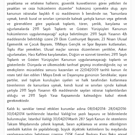
yasaklama ve erteleme hallerini, güvenlik kuvvetlerinin görev yetkileri ile
yasakları ve ceza hükümlerini düzenler'' hükmünü içermekte olup; aynı
kanunun istisnalar başlıklı 4 cü maddesinin b bendinde ise; ''kanunlara
uymak, kendi kural ve sınırları içerisinde kalmak şartıyla kanun veya gelenek
ve göreneklere göre yapılacak toplantı, tören, şenlik, karşılama ve
uğurlamalarda 2911 Sayılı Toplantı ve Gösteri Yürüyüşleri Kanunun
hükümlerinin uygulanmayacağı'' açıkça belirtilmiştir. 2911 Sayılı Yasanın 4/b
maddesinde belirtildiği üzere 29 Ekim Cumhuriyet Bayramı, 23 Nisan Ulusal
Egemenlik ve Çocuk Bayramı, 19Mayıs Gençlik ve Spor Bayramı kutlamaları,
Toplu iftar yemekleri, Ulusal maçlar sonrası düzenlenen şenlikler, Asker
uğurlamaları, Hacı Kafilesi karşılamaları, Düğün ve sünnet törenleri; 2911 Sayılı
Toplantı ve Gösteri Yürüyüşleri Kanunun uygulanamayacağı toplantı ve
gösterilerdir. Dünyada ve ülkemizdeki tarihsel geçmişi incelendiğinde; isçi ve
emekçilerin mücadelesi sonucu kazanılan ve 22/04/2009 tarihli kanun ile
resmi tatil ilan edilen l Mayıs Emek ve Dayanışma gününün Sendikalar, siyasi
partiler, sivil toplum kuruluşları üyeleri ve halk tarafından kutlanması
törenlerinin de kanunlara uymak, kendi kural ve sınırları içinde kalmak
şartıyla 2911 Sayılı Yasanın 4/b maddesinde sayılan istisnai toplantılardan
olduğu ve 2911 Sayılı Yasa Kapsamında kalmadığını kabul etmek
gerekmektedir.
Kaldı ki; sanıklar temsil ettikleri kurumlar adına 08/04/2014- 28/04/2014-
30/04/2014 tarihlerinde İstanbul Valiliği'ne yazılı başvuru ve bildirimlerde
bulunmuşlar, İstanbul Valiliği 30/04/2014tarih 287 Sayılı Kanun ile istemlerini
Taksim Meydanında çelenk koymak, basın açıklaması ve anma etkinliğinin
sembolik katılım ile yapılabileceği, büyük ölçekteki katılımların bu meydanda
yapılamayacağını belirtmesi üzerine, DİSK Genel Başkanı Kani Beko görsel