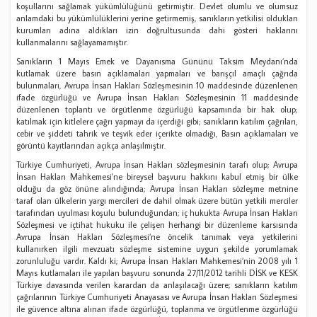
koşullarını sağlamak yükümlülüğünü getirmiştir. Devlet olumlu ve olumsuz
anlamdaki bu yükümlülüklerini yerine getirmemiş, sanıkların yetkilisi oldukları
kurumları adına aldıkları izin doğrultusunda dahi gösteri haklarını
kullanmalarını sağlayamamıştır.
Sanıkların 1 Mayıs Emek ve Dayanısma Gününü Taksim Meydanı’nda
kutlamak üzere basın açıklamaları yapmaları ve barışçıl amaçlı çağrıda
bulunmaları, Avrupa İnsan Hakları Sözleşmesinin 10 maddesinde düzenlenen
ifade özgürlüğü ve Avrupa İnsan Hakları Sözleşmesinin 11 maddesinde
düzenlenen toplantı ve örgütlenme özgürlüğü kapsamında bir hak olup;
katılmak için kitlelere çağrı yapmayı da içerdiği gibi; sanıkların katılım çağrıları,
cebir ve şiddeti tahrik ve teşvik eder içerikte olmadığı, Basın açıklamaları ve
görüntü kayıtlarından açıkça anlaşılmıştır.
Türkiye Cumhuriyeti, Avrupa İnsan Hakları sözleşmesinin tarafı olup; Avrupa
İnsan Hakları Mahkemesi'ne bireysel başvuru hakkını kabul etmiş bir ülke
olduğu da göz önüne alındığında; Avrupa İnsan Hakları sözleşme metnine
taraf olan ülkelerin yargı mercileri de dahil olmak üzere bütün yetkili merciler
tarafından uyulması koşulu bulunduğundan; iç hukukta Avrupa İnsan Hakları
Sözleşmesi ve içtihat hukuku ile çelişen herhangi bir düzenleme karsısında
Avrupa İnsan Hakları Sözleşmesi’ne öncelik tanımak veya yetkilerini
kullanırken ilgili mevzuatı sözleşme sistemine uygun şekilde yorumlamak
zorunluluğu vardır. Kaldı ki; Avrupa İnsan Hakları Mahkemesi’nin 2008 yılı 1
Mayıs kutlamaları ile yapılan başvuru sonunda 27/11/2012 tarihli DİSK ve KESK
Türkiye davasında verilen karardan da anlaşılacağı üzere; sanıkların katılım
çağrılarının Türkiye Cumhuriyeti Anayasası ve Avrupa İnsan Hakları Sözleşmesi
ile güvence altına alınan ifade özgürlüğü, toplanma ve örgütlenme özgürlüğü