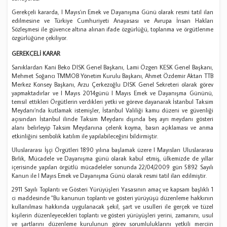
Gerekçeli kararda, l Mayıs’ın Emek ve Dayanışma Günü olarak resmi tatil ilan
edilmesine ve Türkiye Cumhuriyeti Anayasası ve Avrupa İnsan Hakları
Sözleşmesi ile güvence altına alınan ifade özgürlüğü, toplanma ve örgütlenme
özgürlüğüne çekiliyor.
GEREKÇELİ KARAR
Sanıklardan Kani Beko DISK Genel Başkanı, Lami Özgen KESK Genel Başkanı,
Mehmet Soğancı TMMOB Yönetim Kurulu Başkanı, Ahmet Özdemir Aktan TTB
Merkez Konsey Başkanı, Arzu Çerkezoğlu DISK Genel Sekreteri olarak görev
yapmaktadırlar ve l Mayıs 2014günü l Mayıs Emek ve Dayanışma Gününü,
temsil ettikleri Örgütlerin verdikleri yetki ve göreve dayanarak İstanbul Taksim
Meydanı’nda kutlamak istemişler, İstanbul Valiliği kamu düzeni ve güvenliği
açısından İstanbul ilinde Taksim Meydanı dışında beş ayrı meydanı gösteri
alanı belirleyip Taksim Meydanına çelenk koyma, basın açıklaması ve anma
etkinliğini sembolik katılım ile yapılabileceğini bildirmiştir.
Uluslararası İşçi Örgütleri 1890 yılına başlamak üzere l Mayısları Uluslararası
Birlik, Mücadele ve Dayanışma günü olarak kabul etmiş, ülkemizde de yıllar
içerisinde yapılan örgütlü mücadeleler sonunda 22/04/2009 gün 5892 Sayılı
Kanun ile l Mayıs Emek ve Dayanışma Günü olarak resmi tatil ilan edilmiştir.
2911 Sayılı Toplantı ve Gösteri Yürüyüşleri Yasasının amaç ve kapsam başlıklı 1
ci maddesinde ''Bu kanunun toplantı ve gösteri yürüyüşü düzenleme hakkının
kullanılması hakkında uygulanacak şekil, şart ve usulleri ile gerçek ve tüzel
kişilerin düzenleyecekleri toplantı ve gösteri yürüyüşleri yerini, zamanını, usul
ve şartlarını düzenleme kurulunun görev sorumluluklarını yetkili merciin