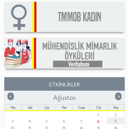
ETKİNLİKLER
Ağustos
Önceki
Sonrak
«
»
Pts
Sal
Çar
Per
Cum
Cts
Paz
1
2
3
4
5
6
7
9
8
10
11
12
13
14
15
16