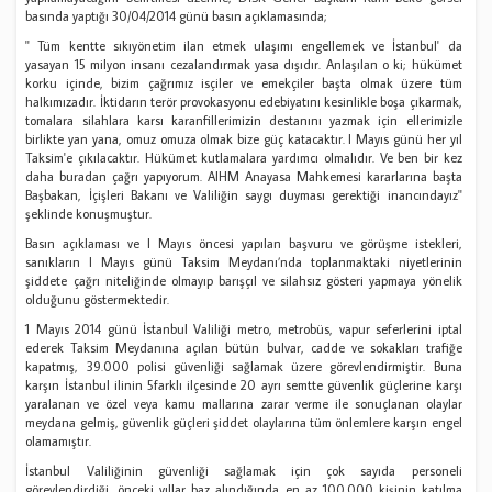
basında yaptığı 30/04/2014 günü basın açıklamasında;
'' Tüm kentte sıkıyönetim ilan etmek ulaşımı engellemek ve İstanbul' da
yasayan 15 milyon insanı cezalandırmak yasa dışıdır. Anlaşılan o ki; hükümet
korku içinde, bizim çağrımız isçiler ve emekçiler başta olmak üzere tüm
halkımızadır. İktidarın terör provokasyonu edebiyatını kesinlikle boşa çıkarmak,
tomalara silahlara karsı karanfillerimizin destanını yazmak için ellerimizle
birlikte yan yana, omuz omuza olmak bize güç katacaktır. l Mayıs günü her yıl
Taksim'e çıkılacaktır. Hükümet kutlamalara yardımcı olmalıdır. Ve ben bir kez
daha buradan çağrı yapıyorum. AIHM Anayasa Mahkemesi kararlarına başta
Başbakan, İçişleri Bakanı ve Valiliğin saygı duyması gerektiği inancındayız''
şeklinde konuşmuştur.
Basın açıklaması ve l Mayıs öncesi yapılan başvuru ve görüşme istekleri,
sanıkların l Mayıs günü Taksim Meydanı’nda toplanmaktaki niyetlerinin
şiddete çağrı niteliğinde olmayıp barışçıl ve silahsız gösteri yapmaya yönelik
olduğunu göstermektedir.
1 Mayıs 2014 günü İstanbul Valiliği metro, metrobüs, vapur seferlerini iptal
ederek Taksim Meydanına açılan bütün bulvar, cadde ve sokakları trafiğe
kapatmış, 39.000 polisi güvenliği sağlamak üzere görevlendirmiştir. Buna
karşın İstanbul ilinin 5farklı ilçesinde 20 ayrı semtte güvenlik güçlerine karşı
yaralanan ve özel veya kamu mallarına zarar verme ile sonuçlanan olaylar
meydana gelmiş, güvenlik güçleri şiddet olaylarına tüm önlemlere karşın engel
olamamıştır.
İstanbul Valiliğinin güvenliği sağlamak için çok sayıda personeli
görevlendirdiği, önceki yıllar baz alındığında en az 100.000 kişinin katılma