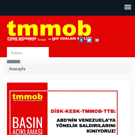
Site Haritası
RSS
Bize Ulaşın
Search
ARA
this
Anasayfa
site