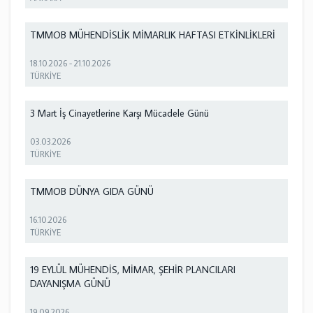
TMMOB MÜHENDİSLİK MİMARLIK HAFTASI ETKİNLİKLERİ
18.10.2026
-
21.10.2026
TÜRKİYE
3 Mart İş Cinayetlerine Karşı Mücadele Günü
03.03.2026
TÜRKİYE
TMMOB DÜNYA GIDA GÜNÜ
16.10.2026
TÜRKİYE
19 EYLÜL MÜHENDİS, MİMAR, ŞEHİR PLANCILARI
DAYANIŞMA GÜNÜ
19.09.2026