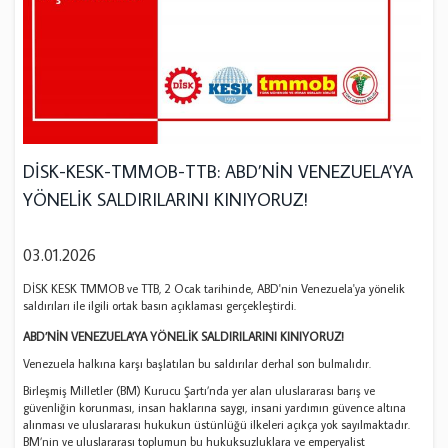
DİSK-KESK-TMMOB-TTB: ABD’NİN VENEZUELA’YA
YÖNELİK SALDIRILARINI KINIYORUZ!
03.01.2026
DİSK KESK TMMOB ve TTB, 2 Ocak tarihinde, ABD'nin Venezuela'ya yönelik
saldırıları ile ilgili ortak basın açıklaması gerçekleştirdi.
ABD’NİN VENEZUELA’YA YÖNELİK SALDIRILARINI KINIYORUZ!
Venezuela halkına karşı başlatılan bu saldırılar derhal son bulmalıdır.
Birleşmiş Milletler (BM) Kurucu Şartı’nda yer alan uluslararası barış ve
güvenliğin korunması, insan haklarına saygı, insani yardımın güvence altına
alınması ve uluslararası hukukun üstünlüğü ilkeleri açıkça yok sayılmaktadır.
BM’nin ve uluslararası toplumun bu hukuksuzluklara ve emperyalist