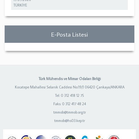
TÜRKİYE
E-Posta Listesi
Türk Mühendis ve Mimar Odaları Birliği
Kocatepe Mahallesi Selanik Caddesi No:19/1 06420 Çankaya/ANKARA
Tel: 0 312 418 12 75
Faks: 0 312 417 48 24
tmmob@tmmob.org.tr
tmmob@hs03.kep.tr