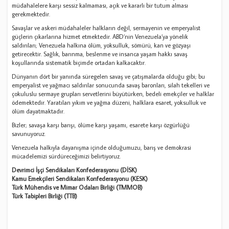
müdahalelere karşı sessiz kalmaması, açık ve kararlı bir tutum alması
gerekmektedir.
Savaşlar ve askeri müdahaleler halkların değil, sermayenin ve emperyalist
güçlerin çıkarlarına hizmet etmektedir. ABD’nin Venezuela’ya yönelik
saldırıları; Venezuela halkına ölüm, yoksulluk, sömürü, kan ve gözyaşı
getirecektir. Sağlık, barınma, beslenme ve insanca yaşam hakkı savaş
koşullarında sistematik biçimde ortadan kalkacaktır.
Dünyanın dört bir yanında süregelen savaş ve çatışmalarda olduğu gibi; bu
emperyalist ve yağmacı saldırılar sonucunda savaş baronları, silah tekelleri ve
çokuluslu sermaye grupları servetlerini büyütürken, bedeli emekçiler ve halklar
ödemektedir. Yaratılan yıkım ve yağma düzeni, halklara esaret, yoksulluk ve
ölüm dayatmaktadır.
Bizler; savaşa karşı barışı, ölüme karşı yaşamı, esarete karşı özgürlüğü
savunuyoruz.
Venezuela halkıyla dayanışma içinde olduğumuzu, barış ve demokrasi
mücadelemizi sürdüreceğimizi belirtiyoruz.
Devrimci İşçi Sendikaları Konfederasyonu (DİSK)
Kamu Emekçileri Sendikaları Konfederasyonu (KESK)
Türk Mühendis ve Mimar Odaları Birliği (TMMOB)
Türk Tabipleri Birliği (TTB)