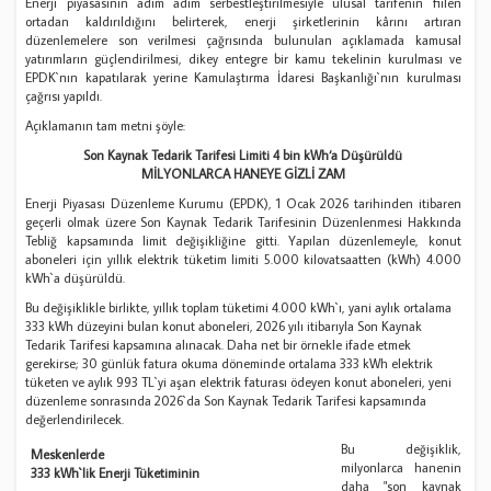
Enerji piyasasının adım adım serbestleştirilmesiyle ulusal tarifenin fiilen
ortadan kaldırıldığını belirterek, enerji şirketlerinin kârını artıran
düzenlemelere son verilmesi çağrısında bulunulan açıklamada kamusal
yatırımların güçlendirilmesi, dikey entegre bir kamu tekelinin kurulması ve
EPDK`nın kapatılarak yerine Kamulaştırma İdaresi Başkanlığı`nın kurulması
çağrısı yapıldı.
Açıklamanın tam metni şöyle:
Son Kaynak Tedarik Tarifesi Limiti 4 bin kWh‘a Düşürüldü
MİLYONLARCA HANEYE GİZLİ ZAM
Enerji Piyasası Düzenleme Kurumu (EPDK), 1 Ocak 2026 tarihinden itibaren
geçerli olmak üzere Son Kaynak Tedarik Tarifesinin Düzenlenmesi Hakkında
Tebliğ kapsamında limit değişikliğine gitti. Yapılan düzenlemeyle, konut
aboneleri için yıllık elektrik tüketim limiti 5.000 kilovatsaatten (kWh) 4.000
kWh`a düşürüldü.
Bu değişiklikle birlikte, yıllık toplam tüketimi 4.000 kWh`ı, yani aylık ortalama
333 kWh düzeyini bulan konut aboneleri, 2026 yılı itibarıyla Son Kaynak
Tedarik Tarifesi kapsamına alınacak. Daha net bir örnekle ifade etmek
gerekirse; 30 günlük fatura okuma döneminde ortalama 333 kWh elektrik
tüketen ve aylık 993 TL`yi aşan elektrik faturası ödeyen konut aboneleri, yeni
düzenleme sonrasında 2026`da Son Kaynak Tedarik Tarifesi kapsamında
değerlendirilecek.
Bu değişiklik,
Meskenlerde
milyonlarca hanenin
333 kWh`lik Enerji Tüketiminin
daha "son kaynak