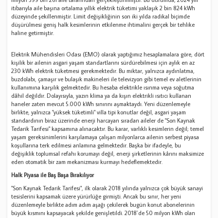
itibarıyla aile başına ortalama yıllık elektrik tüketimi yaklaşık 2 bin 824 kWh
düzeyinde şekillenmiştir. Limit değişikliğinin son iki yılda radikal biçimde
düşürülmesi geniş halk kesimlerinin etkilenme ihtimalini gerçek bir tehlike
haline getirmiştir.
Elektrik Mühendisleri Odası (EMO) olarak yaptığımız hesaplamalara göre, dört
kişilik bir ailenin asgari yaşam standartlarını sürdürebilmesi için aylık en az
230 kWh elektrik tüketmesi gerekmektedir. Bu miktar, yalnızca aydınlatma,
buzdolabı, çamaşır ve bulaşık makineleri ile televizyon gibi temel ev aletlerinin
kullanımına karşılık gelmektedir. Bu hesaba elektrikle ısınma veya soğutma
dâhil değildir. Dolayısıyla, yazın klima ya da kışın elektrikli ısıtıcı kullanan
haneler zaten mevcut 5.000 kWh sınırını aşmaktaydı. Yeni düzenlemeyle
birlikte, yalnızca "yüksek tüketimli" villa tipi konutlar değil, asgari yaşam
standardının biraz üzerinde enerji harcayan sıradan aileler de "Son Kaynak
Tedarik Tarifesi" kapsamına alınacaktır. Bu karar, varlıklı kesimlerin değil; temel
yaşam gereksinimlerini karşılamaya çalışan milyonlarca ailenin serbest piyasa
koşullarına terk edilmesi anlamına gelmektedir. Başka bir ifadeyle, bu
değişiklik toplumsal refahı korumayı değil, enerji şirketlerinin kârını maksimize
eden otomatik bir zam mekanizması kurmayı hedeflemektedir.
Halk Piyasa ile Baş Başa Bırakılıyor
"Son Kaynak Tedarik Tarifesi", ilk olarak 2018 yılında yalnızca çok büyük sanayi
tesislerini kapsamak üzere yürürlüğe girmişti. Ancak bu sınır, her yeni
düzenlemeyle birlikte adım adım aşağı çekilerek bugün konut abonelerinin
büyük kısmını kapsayacak şekilde genişletildi. 2018`de 50 milyon kWh olan