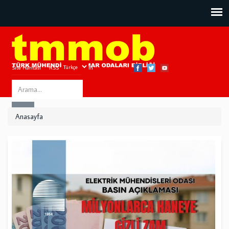
Site Haritası
RSS
Bize Ulaşın
Search
ARA
this
Anasayfa
site