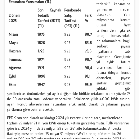
Faturalara Yansımaları (TL)
tedariki" kapsamına
girmesine neden
Son Kaynak
Perakende
olacaktır. Yani
Dönem
Tedarik
Satış
Fark
milyonlarca konut,
2025
Tarifesi (SKTT)
Tarifesi
%
ulusal fiyat
(TL)
(PST) (TL)
tarifesinden çıkarak
Nisan
1875
993
88,7
enerji borsasındaki
dalgalanmalara bağlı
Mayıs
1826
993
83,8
serbest piyasa
Haziran
1725
993
73,6
fiyatlarına tabi
olacaktır. Geçtiğimiz
Temmuz
1974
993
98,7
yıl aylık fatura
ortalaması bin TL
Ağustos
1971
993
98,4
fatura ödeyen konut
Eylül
1898
993
91,1
aboneleri, piyasa
şartları geçtiğimiz
Ekim
1947
993
95,9
yıldaki gibi
şekillenirse, önümüzdeki yıl aylık değişmekle birlikte ortalama olarak yüzde 75
ile 99 arasında zamlı ödeme yapacaktır. Belirlenen yıllık 4.000 kWh sınırını
aşan konut abonelerinin faturaları artık anlık olarak dalgalanan piyasa
şartlarına göre belirlenecektir.
EPDK`nın son olarak açıkladığı 2024 yılı istatistiklerine göre, meskenlerde
toplam 75 milyar 91 milyon kWh enerji tüketimi gerçekleşmiştir. TÜİK verilerine
göre ise, 2024 yılında 26 milyon 599 bin 261 aile bulunmaktadır. Bir başka
ifadeyle, meskenlerdeki 75 milyar 91 milyon kWh`lık enerji tüketimi bu 26
milyon 599 bin 261 aile tarafından gerçekleştirilmiştir. Bu durumda, 2024 yılı