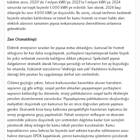
tüketim sınırı, 2020`de 7 milyon kWh`ye, 2023`te 1 milyon kWh`ye, 2024
sonunda ise trajik biçimde 5.000 kWh`ye indirildi. Son olarak, 2026 başı
itibarıyla bu sınır 4.000 kWh`ye düşürüldü. Bu süreç, ulusal tarifenin kademeli
biçimde ortadan kaldırılması ve temel bir kamu hizmeti ve insan hakkı olan
elektrik alanının tamamen piyasa mekanizmasına devredilmesi anlamına
gelmektedir.
Zam Otomatikleşti
Elektrik enerjisinin sıradan bir piyasa metaı olmadığını, kamusal bir hizmet
olduğunu bir kez daha vurgulayarak, yurttaşların taşınamayacak kadar büyük
bir yükü sırtlamak zorunda kaldığına dikkat çekiyoruz. Spekülatif piyasa
dalgalarının otomatik olarak faturaya yansıdığı ve faturanın her ay büyüdüğü
bir ortamda, hükümet sözcülerine "elektriğe zam yok" ifadelerini kullanma
olanağı bile yaratan bu uygulamaya derhal son verilmelidir.
Ödeme güçlüğü çeken, fatura korkusundan karanlıkta oturan hanelerin
sayısının çığ gibi arttığı; sosyal yardım almadan yaşayamayan yurttaşların
sayısının katlandığı bu dönemde, enerji politikalarının sosyal tarife ilkeleriyle
yeniden düzenlenmesi zorunludur. Piyasalaştırma politikalarının oluşturduğu
maliyetleri düşürmek için kamunun bir an önce doğrudan yatırım yapması
gerekir. Ekonomik krize karşı kalkınma perspektifiyle hazırlanan toplumcu bir
enerji programına geçiş yapılmalıdır. Pahalı enerjinin enflasyon ve ekonomi
üzerindeki yükünü düşürmek için üretimden dağıtıma kadar tüm süreçleri
yönetecek dikey entegre bir kamu tekeli yeniden kurulmalıdır. Kamu
kaynaklarının sonu belirsiz bir biçimde özel sektöre transfer edilmesinin aracı
haline dönüşen EPDK kapatılarak, yerine kamulaştırma işlemlerini yürütecek