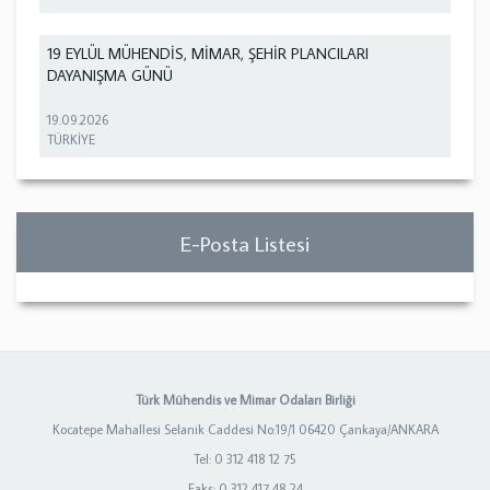
19 EYLÜL MÜHENDİS, MİMAR, ŞEHİR PLANCILARI
DAYANIŞMA GÜNÜ
19.09.2026
TÜRKİYE
E-Posta Listesi
Türk Mühendis ve Mimar Odaları Birliği
Kocatepe Mahallesi Selanik Caddesi No:19/1 06420 Çankaya/ANKARA
Tel: 0 312 418 12 75
Faks: 0 312 417 48 24