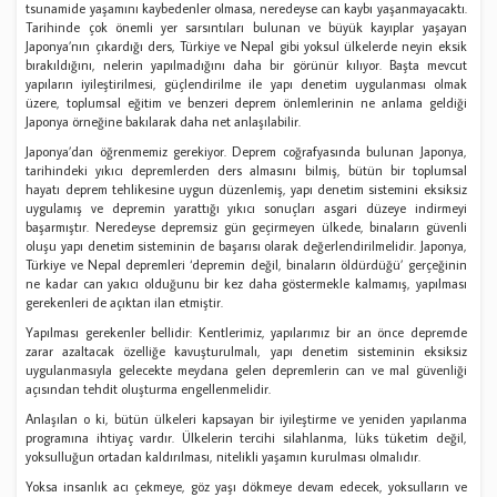
tsunamide yaşamını kaybedenler olmasa, neredeyse can kaybı yaşanmayacaktı.
Tarihinde çok önemli yer sarsıntıları bulunan ve büyük kayıplar yaşayan
Japonya’nın çıkardığı ders, Türkiye ve Nepal gibi yoksul ülkelerde neyin eksik
bırakıldığını, nelerin yapılmadığını daha bir görünür kılıyor. Başta mevcut
yapıların iyileştirilmesi, güçlendirilme ile yapı denetim uygulanması olmak
üzere, toplumsal eğitim ve benzeri deprem önlemlerinin ne anlama geldiği
Japonya örneğine bakılarak daha net anlaşılabilir.
Japonya’dan öğrenmemiz gerekiyor. Deprem coğrafyasında bulunan Japonya,
tarihindeki yıkıcı depremlerden ders almasını bilmiş, bütün bir toplumsal
hayatı deprem tehlikesine uygun düzenlemiş, yapı denetim sistemini eksiksiz
uygulamış ve depremin yarattığı yıkıcı sonuçları asgari düzeye indirmeyi
başarmıştır. Neredeyse depremsiz gün geçirmeyen ülkede, binaların güvenli
oluşu yapı denetim sisteminin de başarısı olarak değerlendirilmelidir. Japonya,
Türkiye ve Nepal depremleri ‘depremin değil, binaların öldürdüğü’ gerçeğinin
ne kadar can yakıcı olduğunu bir kez daha göstermekle kalmamış, yapılması
gerekenleri de açıktan ilan etmiştir.
Yapılması gerekenler bellidir: Kentlerimiz, yapılarımız bir an önce depremde
zarar azaltacak özelliğe kavuşturulmalı, yapı denetim sisteminin eksiksiz
uygulanmasıyla gelecekte meydana gelen depremlerin can ve mal güvenliği
açısından tehdit oluşturma engellenmelidir.
Anlaşılan o ki, bütün ülkeleri kapsayan bir iyileştirme ve yeniden yapılanma
programına ihtiyaç vardır. Ülkelerin tercihi silahlanma, lüks tüketim değil,
yoksulluğun ortadan kaldırılması, nitelikli yaşamın kurulması olmalıdır.
Yoksa insanlık acı çekmeye, göz yaşı dökmeye devam edecek, yoksulların ve