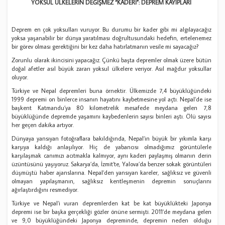
YOKSUL ÜLKELERİN DEĞİŞMEZ “KADERİ”: DEPREM KAYIPLARI
Deprem en çok yoksulları vuruyor. Bu durumu bir kader gibi mi algılayacağız
yoksa yaşanabilir bir dünya yaratılması doğrultusundaki hedefin, ertelenemez
bir görev olması gerektiğini bir kez daha hatırlatmanın vesile mi sayacağız?
Zorunlu olarak ikincisini yapacağız. Çünkü başta depremler olmak üzere bütün
doğal afetler asıl büyük zararı yoksul ülkelere veriyor. Asıl mağdur yoksullar
oluyor.
Türkiye ve Nepal depremleri buna örnektir. Ülkemizde 7,4 büyüklüğündeki
1999 depremi on binlerce insanın hayatını kaybetmesine yol açtı. Nepal’de ise
başkent Katmandu’ya 80 kilometrelik mesafede meydana gelen 7,8
büyüklüğünde depremde yaşamını kaybedenlerin sayısı binleri aştı. Ölü sayısı
her geçen dakika artıyor.
Dünyaya yansıyan fotoğraflara bakıldığında, Nepal’in büyük bir yıkımla karşı
karşıya kaldığı anlaşılıyor. Hiç de yabancısı olmadığımız görüntülerle
karşılaşmak canımızı acıtmakla kalmıyor, aynı kaderi paylaşmış olmanın derin
üzüntüsünü yaşıyoruz. Sakarya’da, İzmit’te, Yalova’da benzer sokak görüntüleri
düşmüştü haber ajanslarına. Nepal’den yansıyan kareler, sağlıksız ve güvenli
olmayan yapılaşmanın, sağlıksız kentleşmenin depremin sonuçlarını
ağırlaştırdığını resmediyor.
Türkiye ve Nepal’i vuran depremlerden kat be kat büyüklükteki Japonya
depremi ise bir başka gerçekliği gözler önüne sermişti. 2011’de meydana gelen
ve 9,0 büyüklüğündeki Japonya depreminde, depremin neden olduğu