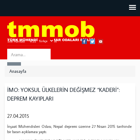
Site Haritası
RSS
Bize Ulaşın
Search
ARA
this
Anasayfa
site
İMO: YOKSUL ÜLKELERİN DEĞİŞMEZ “KADERİ”:
DEPREM KAYIPLARI
27.04.2015
İnşaat Mühendisleri Odası, Nepal depremi üzerine 27 Nisan 2015 tarihinde
bir basın açıklaması yaptı.