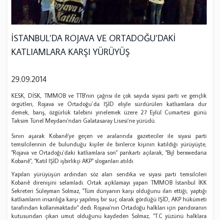
İSTANBUL’DA ROJAVA VE ORTADOĞU’DAKİ
KATLIAMLARA KARŞI YÜRÜYÜŞ
29.09.2014
KESK, DİSK, TMMOB ve TTB'nin çağrısı ile çok sayıda siyasi parti ve gençlik
örgütleri, Rojava ve Ortadoğu`da IŞİD eliyle sürdürülen katliamlara dur
demek, barış, özgürlük talebini yinelemek üzere 27 Eylül Cumartesi günü
Taksim Tünel Meydanı'ndan Galatasaray Lisesi'ne yürüdü.
Sınırı aşarak Kobanê'ye geçen ve aralarında gazeteciler ile siyasi parti
temsilcilerinin de bulunduğu kişiler ile binlerce kişinin katıldığı yürüyüşte,
"Rojava ve Ortadoğu'daki katliamlara son" pankartı açılarak, "Bijî berxwedana
Kobanê", "Katil IŞİD işbirlikçi AKP" sloganları atıldı.
Yapılan yürüyüşün ardından söz alan sendika ve siyasi parti temsilcileri
Kobanê direnişini selamladı. Ortak açıklamayı yapan TMMOB İstanbul İKK
Sekreteri Süleyman Solmaz, "Tüm dünyanın karşı olduğunu ilan ettiği, yaptığı
katliamların insanlığa karşı yapılmış bir suç olarak gördüğü IŞİD, AKP hükümeti
tarafından kollanmaktadır" dedi. Rojava'nın Ortadoğu halkları için pandoranın
kutusundan çıkan umut olduğunu kaydeden Solmaz, "T.C yüzünü halklara