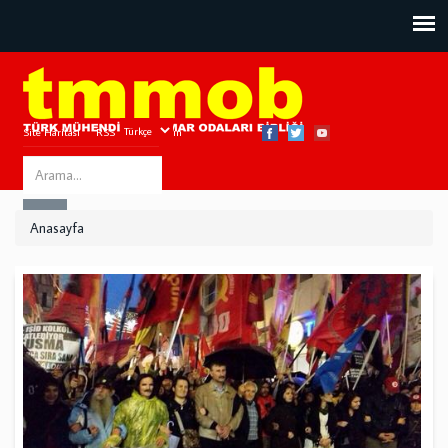
Site Haritası
RSS
Bize Ulaşın
Search
ARA
this
Anasayfa
site