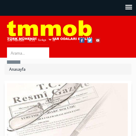
Site Haritası
RSS
Bize Ulaşın
Search
ARA
this
Anasayfa
site