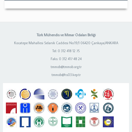
Türk Mühendis ve Mimar Odaları Birliği
Kocatepe Mahallesi Selanik Caddesi No:19/1 06420 Çankaya/ANKARA
Tel: 0 312 418 12 75
Faks: 0 312 417 48 24
tmmob@tmmob.org.tr
tmmob@hs03.kep.tr