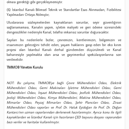
olması gerektiği gibi gerçekleşmemiştir.
(6) İstanbul Kanalı Bilimsel Teknik ve Standartlar Esas Alınmadan, Fizibilitesi
Yapılmadan Ortaya Atılmıştır;
Uluslararası sözleşmelerden kaynaklanan sorunlar, seyir güvenliğinin
sağlanamaması, Kanalın yapım, işletim maliyeti ve geri ödeme süresindeki
dengesizlikler nedeniyle Kanal, telafisi imkansız sorunlar doğuracaktır.
Sayılan bu nedenlerle bizler, çevremizin, kentlerimizin, bölgemizin ve
insanımızın geleceğini tehdit eden, yaşam haklarını gasp eden bir eko kırım
projesi olan İstanbul Kanalı derhal gündemden düşürülmeli ve Kanal
bahanesiyle yapılmakta olan arsa ve gayrimenkul spekülasyonlarına son
verilmelidir.
TMMOB Yönetim Kurulu
NOT: Bu çalışma, TMMOB’ye bağlı Çevre Mühendisleri Odası, Elektrik
Mühendisleri Odası, Gemi Makinaları İşletme Mühendisleri Odası, Gemi
Mühendisleri Odası, İnşaat Mühendisleri Odası, Jeofizik Mühendisleri Odası,
Jeoloji Mühendisleri Odası, Kimya Mühendisleri, Makina Mühendisleri Odası,
Mimarlar Odası, Peyzaj Mimarları Odası, Şehir Plancıları Odası, Ziraat
Mühendisleri Odası raporları ve Prof. Dr. Haluk Eyidoğan ile Prof. Dr. Doğan
Kantarcı’nın uzman raporlarından derlenerek hazırlanmıştır. Ayrıca konu ile ilgili
kaynaklardan ve İstanbul Kanalı için hazırlanan ÇED başvuru dosyası raporundan
bazı veriler ve haritalar kullanılmıştır.