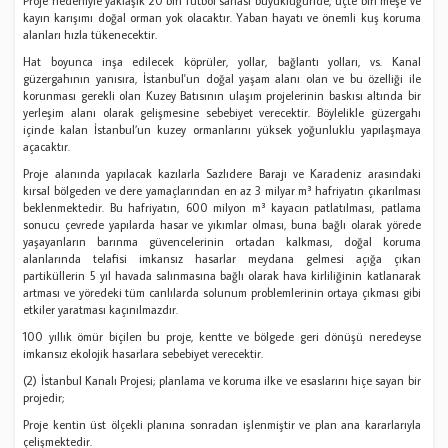
Proje nedeniyle yaklaşık 20 bin futbol sahası büyüklüğünde, üçte biri meşe ve
kayın karışımı doğal orman yok olacaktır. Yaban hayatı ve önemli kuş koruma
alanları hızla tükenecektir.
Hat boyunca inşa edilecek köprüler, yollar, bağlantı yolları, vs. Kanal
güzergahının yanısıra, İstanbul'un doğal yaşam alanı olan ve bu özelliği ile
korunması gerekli olan Kuzey Batısının ulaşım projelerinin baskısı altında bir
yerleşim alanı olarak gelişmesine sebebiyet verecektir. Böylelikle güzergahı
içinde kalan İstanbul’un kuzey ormanlarını yüksek yoğunluklu yapılaşmaya
açacaktır.
Proje alanında yapılacak kazılarla Sazlıdere Barajı ve Karadeniz arasındaki
kırsal bölgeden ve dere yamaçlarından en az 3 milyar m³ hafriyatın çıkarılması
beklenmektedir. Bu hafriyatın, 600 milyon m³ kayacın patlatılması, patlama
sonucu çevrede yapılarda hasar ve yıkımlar olması, buna bağlı olarak yörede
yaşayanların barınma güvencelerinin ortadan kalkması, doğal koruma
alanlarında telafisi imkansız hasarlar meydana gelmesi açığa çıkan
partiküllerin 5 yıl havada salınmasına bağlı olarak hava kirliliğinin katlanarak
artması ve yöredeki tüm canlılarda solunum problemlerinin ortaya çıkması gibi
etkiler yaratması kaçınılmazdır.
100 yıllık ömür biçilen bu proje, kentte ve bölgede geri dönüşü neredeyse
imkansız ekolojik hasarlara sebebiyet verecektir.
(2) İstanbul Kanalı Projesi; planlama ve koruma ilke ve esaslarını hiçe sayan bir
projedir;
Proje kentin üst ölçekli planına sonradan işlenmiştir ve plan ana kararlarıyla
çelişmektedir.