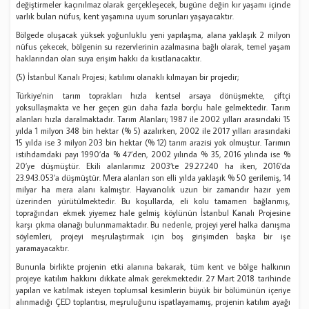
değiştirmeler kaçınılmaz olarak gerçekleşecek, bugüne değin kır yaşamı içinde
varlık bulan nüfus, kent yaşamına uyum sorunları yaşayacaktır.
Bölgede oluşacak yüksek yoğunluklu yeni yapılaşma, alana yaklaşık 2 milyon
nüfus çekecek, bölgenin su rezervlerinin azalmasına bağlı olarak, temel yaşam
haklarından olan suya erişim hakkı da kısıtlanacaktır.
(5) İstanbul Kanalı Projesi; katılımı olanaklı kılmayan bir projedir;
Türkiye’nin tarım toprakları hızla kentsel arsaya dönüşmekte, çiftçi
yoksullaşmakta ve her geçen gün daha fazla borçlu hale gelmektedir. Tarım
alanları hızla daralmaktadır. Tarım Alanları; 1987 ile 2002 yılları arasındaki 15
yılda 1 milyon 348 bin hektar (% 5) azalırken, 2002 ile 2017 yılları arasındaki
15 yılda ise 3 milyon 203 bin hektar (% 12) tarım arazisi yok olmuştur. Tarımın
istihdamdaki payı 1990’da % 47’den, 2002 yılında % 35, 2016 yılında ise %
20’ye düşmüştür. Ekili alanlarımız 2003’te 29.27.240 ha iken, 2016’da
23.943.053’a düşmüştür. Mera alanları son elli yılda yaklaşık % 50 gerilemiş, 14
milyar ha mera alanı kalmıştır. Hayvancılık uzun bir zamandır hazır yem
üzerinden yürütülmektedir. Bu koşullarda, eli kolu tamamen bağlanmış,
toprağından ekmek yiyemez hale gelmiş köylünün İstanbul Kanalı Projesine
karşı çıkma olanağı bulunmamaktadır. Bu nedenle, projeyi yerel halka danışma
söylemleri, projeyi meşrulaştırmak için boş girişimden başka bir işe
yaramayacaktır.
Bununla birlikte projenin etki alanına bakarak, tüm kent ve bölge halkının
projeye katılım hakkını dikkate almak gerekmektedir. 27 Mart 2018 tarihinde
yapılan ve katılmak isteyen toplumsal kesimlerin büyük bir bölümünün içeriye
alınmadığı ÇED toplantısı, meşruluğunu ispatlayamamış, projenin katılım ayağı