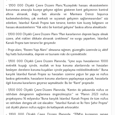
- 1/100 000 Ölçekli Çevre Düzeni Planı;“Kuzeydeki hassas ekosistemlerin
korunması amacıyla kuzeye gelişme eğilimi gösteren kent gelişiminin kontrol
altına alınarak, doğu batı aksında ve Marmara Denizi boyunca
kademelendirilmiş çok merkezli ve sıçramalı gelişimin sağlanmasından” söz
ederken, İstanbul Kanalı Projesi tam tersine, kentin tüm kuzey bölgesini ve
hassas ekosistemlerini “Yok edici bir kentsel gelişme” baskısı altına almaktadır.
- 1/100 000 Ölçekli Çevre Düzeni Planı “Plan kararlarının deprem başta olmak
üzere, afet riskleri dikkate alınarak üretilmesi” ne vurgu yaparken, İstanbul
Kanalı Projesi tam tersine bir girişimdir.
- Proje alanı, “Rezerv Yapı Alanı” olmasına rağmen, güzergâhı üzerinde üç aktif
fay hattı bulunmakta, deprem ve tsunami riski de içermektedir.
- 1/100 000 Ölçekli Çevre Düzeni Planında; ”İçme suyu havzalarının 1000
metrelik kuşağı içinde, mutlak ve kısa koruma alanlarında ve havzaları
besleyen derelerin koruma kuşakları içinde yapılaşma reddedilmektedir.” Buna
karşılık İstanbul Kanalı Projesi su havzaları üzerine yoğun bir yapı ve nüfus
baskısı getirmekte, havzaların koruma alanlarını yapılaşmaya açarak, havzalarla
ilgili koruma kararlarını geçersiz saymaktadır. Bu bir “Rant” projesidir.
- 1/100 000 Ölçekli Çevre Düzeni Planında; “Kentin iki yakasında nüfus ve
istihdam dengesinin sağlanması öngörülmüştür.” ve “Planın 2023 nüfus
projeksiyonu 16 milyondur.”Buna karşılık İstanbul Kanalı Projesi ile tüm nüfus
ve istihdam dengesi alt üst olacaktır. “İstanbul Kanalı ve İki Yeni Şehir Projesi”
üst ölçekli planın nüfus eşiğini de katlayarak artıracaktır.
- 1/100 000 Ölçekli Çevre Düzeni Planında; “TEM’in kuzeyinin sanayi