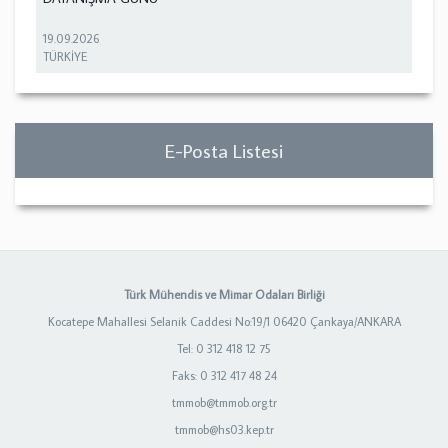
19.09.2026
TÜRKİYE
E-Posta Listesi
Türk Mühendis ve Mimar Odaları Birliği
Kocatepe Mahallesi Selanik Caddesi No:19/1 06420 Çankaya/ANKARA
Tel: 0 312 418 12 75
Faks: 0 312 417 48 24
tmmob@tmmob.org.tr
tmmob@hs03.kep.tr