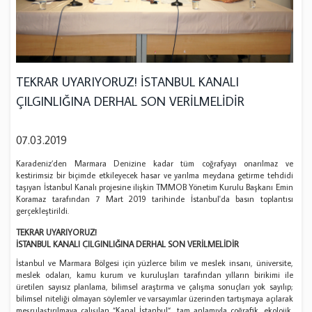
TEKRAR UYARIYORUZ! İSTANBUL KANALI
ÇILGINLIĞINA DERHAL SON VERİLMELİDİR
07.03.2019
Karadeniz’den Marmara Denizine kadar tüm coğrafyayı onarılmaz ve
kestirimsiz bir biçimde etkileyecek hasar ve yarılma meydana getirme tehdidi
taşıyan İstanbul Kanalı projesine ilişkin TMMOB Yönetim Kurulu Başkanı Emin
Koramaz tarafından 7 Mart 2019 tarihinde İstanbul'da basın toplantısı
gerçekleştirildi.
TEKRAR UYARIYORUZ!
İSTANBUL KANALI ÇILGINLIĞINA DERHAL SON VERİLMELİDİR
İstanbul ve Marmara Bölgesi için yüzlerce bilim ve meslek insanı, üniversite,
meslek odaları, kamu kurum ve kuruluşları tarafından yılların birikimi ile
üretilen sayısız planlama, bilimsel araştırma ve çalışma sonuçları yok sayılıp;
bilimsel niteliği olmayan söylemler ve varsayımlar üzerinden tartışmaya açılarak
meşrulaştırılmaya çalışılan “Kanal İstanbul“, tam anlamıyla coğrafik, ekolojik,