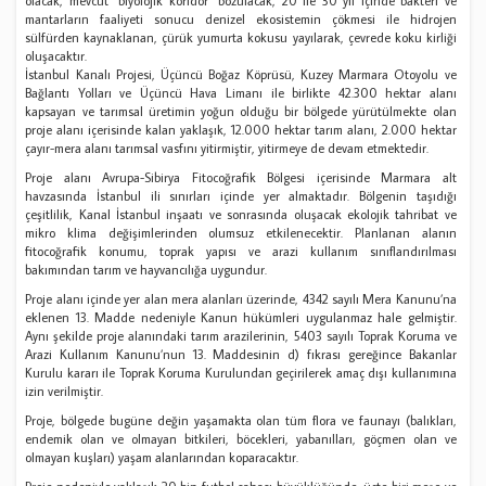
olacak, mevcut “biyolojik koridor” bozulacak, 20 ile 30 yıl içinde bakteri ve
mantarların faaliyeti sonucu denizel ekosistemin çökmesi ile hidrojen
sülfürden kaynaklanan, çürük yumurta kokusu yayılarak, çevrede koku kirliği
oluşacaktır.
İstanbul Kanalı Projesi, Üçüncü Boğaz Köprüsü, Kuzey Marmara Otoyolu ve
Bağlantı Yolları ve Üçüncü Hava Limanı ile birlikte 42.300 hektar alanı
kapsayan ve tarımsal üretimin yoğun olduğu bir bölgede yürütülmekte olan
proje alanı içerisinde kalan yaklaşık, 12.000 hektar tarım alanı, 2.000 hektar
çayır-mera alanı tarımsal vasfını yitirmiştir, yitirmeye de devam etmektedir.
Proje alanı Avrupa-Sibirya Fitocoğrafik Bölgesi içerisinde Marmara alt
havzasında İstanbul ili sınırları içinde yer almaktadır. Bölgenin taşıdığı
çeşitlilik, Kanal İstanbul inşaatı ve sonrasında oluşacak ekolojik tahribat ve
mikro klima değişimlerinden olumsuz etkilenecektir. Planlanan alanın
fitocoğrafik konumu, toprak yapısı ve arazi kullanım sınıflandırılması
bakımından tarım ve hayvancılığa uygundur.
Proje alanı içinde yer alan mera alanları üzerinde, 4342 sayılı Mera Kanunu’na
eklenen 13. Madde nedeniyle Kanun hükümleri uygulanmaz hale gelmiştir.
Aynı şekilde proje alanındaki tarım arazilerinin, 5403 sayılı Toprak Koruma ve
Arazi Kullanım Kanunu’nun 13. Maddesinin d) fıkrası gereğince Bakanlar
Kurulu kararı ile Toprak Koruma Kurulundan geçirilerek amaç dışı kullanımına
izin verilmiştir.
Proje, bölgede bugüne değin yaşamakta olan tüm flora ve faunayı (balıkları,
endemik olan ve olmayan bitkileri, böcekleri, yabanılları, göçmen olan ve
olmayan kuşları) yaşam alanlarından koparacaktır.