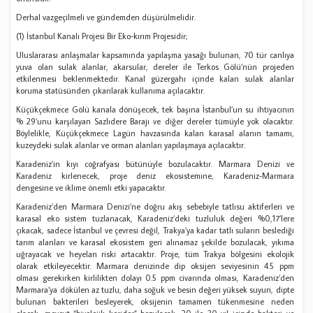
Derhal vazgeçilmeli ve gündemden düşürülmelidir.
(1) İstanbul Kanalı Projesi Bir Eko-kırım Projesidir;
Uluslararası anlaşmalar kapsamında yapılaşma yasağı bulunan, 70 tür canlıya
yuva olan sulak alanlar, akarsular, dereler ile Terkos Gölü’nün projeden
etkilenmesi beklenmektedir. Kanal güzergahı içinde kalan sulak alanlar
koruma statüsünden çıkarılarak kullanıma açılacaktır.
Küçükçekmece Gölü kanala dönüşecek, tek başına İstanbul’un su ihtiyacının
% 29’unu karşılayan Sazlıdere Barajı ve diğer dereler tümüyle yok olacaktır.
Böylelikle, Küçükçekmece Lagün havzasında kalan karasal alanın tamamı,
kuzeydeki sulak alanlar ve orman alanları yapılaşmaya açılacaktır.
Karadeniz’in kıyı coğrafyası bütünüyle bozulacaktır. Marmara Denizi ve
Karadeniz kirlenecek, proje deniz ekosistemine, Karadeniz-Marmara
dengesine ve iklime önemli etki yapacaktır.
Karadeniz’den Marmara Denizi’ne doğru akış sebebiyle tatlısu aktiferleri ve
karasal eko sistem tuzlanacak, Karadeniz’deki tuzluluk değeri %0,17’lere
çıkacak, sadece İstanbul ve çevresi değil, Trakya’ya kadar tatlı suların beslediği
tarım alanları ve karasal ekosistem geri alınamaz şekilde bozulacak, yıkıma
uğrayacak ve heyelan riski artacaktır. Proje, tüm Trakya bölgesini ekolojik
olarak etkileyecektir. Marmara denizinde dip oksijen seviyesinin 4.5 ppm
olması gerekirken kirlilikten dolayı 0.5 ppm civarında olması, Karadeniz’den
Marmara’ya dökülen az tuzlu, daha soğuk ve besin değeri yüksek suyun, dipte
bulunan bakterileri besleyerek, oksijenin tamamen tükenmesine neden