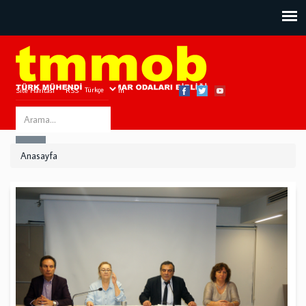
Site Haritası
RSS
Bize Ulaşın
Search
ARA
this
Anasayfa
site