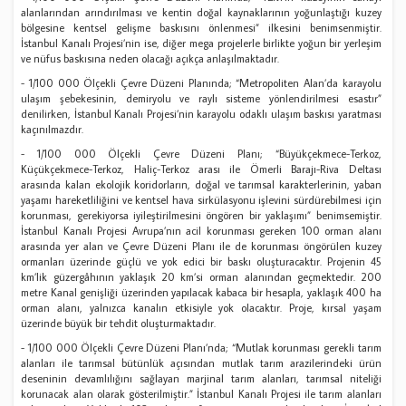
alanlarından arındırılması ve kentin doğal kaynaklarının yoğunlaştığı kuzey
bölgesine kentsel gelişme baskısını önlenmesi” ilkesini benimsenmiştir.
İstanbul Kanalı Projesi’nin ise, diğer mega projelerle birlikte yoğun bir yerleşim
ve nüfus baskısına neden olacağı açıkça anlaşılmaktadır.
- 1/100 000 Ölçekli Çevre Düzeni Planında; “Metropoliten Alan’da karayolu
ulaşım şebekesinin, demiryolu ve raylı sisteme yönlendirilmesi esastır”
denilirken, İstanbul Kanalı Projesi’nin karayolu odaklı ulaşım baskısı yaratması
kaçınılmazdır.
- 1/100 000 Ölçekli Çevre Düzeni Planı; “Büyükçekmece-Terkoz,
Küçükçekmece-Terkoz, Haliç-Terkoz arası ile Ömerli Barajı-Riva Deltası
arasında kalan ekolojik koridorların, doğal ve tarımsal karakterlerinin, yaban
yaşamı hareketliliğini ve kentsel hava sirkülasyonu işlevini sürdürebilmesi için
korunması, gerekiyorsa iyileştirilmesini öngören bir yaklaşımı” benimsemiştir.
İstanbul Kanalı Projesi Avrupa’nın acil korunması gereken 100 orman alanı
arasında yer alan ve Çevre Düzeni Planı ile de korunması öngörülen kuzey
ormanları üzerinde güçlü ve yok edici bir baskı oluşturacaktır. Projenin 45
km’lik güzergâhının yaklaşık 20 km’si orman alanından geçmektedir. 200
metre Kanal genişliği üzerinden yapılacak kabaca bir hesapla, yaklaşık 400 ha
orman alanı, yalnızca kanalın etkisiyle yok olacaktır. Proje, kırsal yaşam
üzerinde büyük bir tehdit oluşturmaktadır.
- 1/100 000 Ölçekli Çevre Düzeni Planı’nda; “Mutlak korunması gerekli tarım
alanları ile tarımsal bütünlük açısından mutlak tarım arazilerindeki ürün
deseninin devamlılığını sağlayan marjinal tarım alanları, tarımsal niteliği
korunacak alan olarak gösterilmiştir.” İstanbul Kanalı Projesi ile tarım alanları