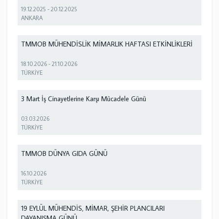
19.12.2025
-
20.12.2025
ANKARA
TMMOB MÜHENDİSLİK MİMARLIK HAFTASI ETKİNLİKLERİ
18.10.2026
-
21.10.2026
TÜRKİYE
3 Mart İş Cinayetlerine Karşı Mücadele Günü
03.03.2026
TÜRKİYE
TMMOB DÜNYA GIDA GÜNÜ
16.10.2026
TÜRKİYE
19 EYLÜL MÜHENDİS, MİMAR, ŞEHİR PLANCILARI
DAYANIŞMA GÜNÜ