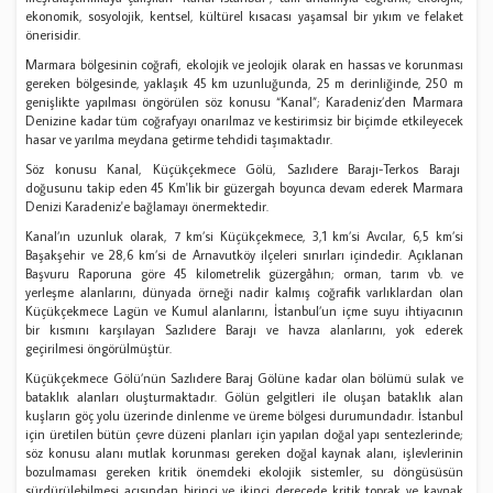
ekonomik, sosyolojik, kentsel, kültürel kısacası yaşamsal bir yıkım ve felaket
önerisidir.
Marmara bölgesinin coğrafi, ekolojik ve jeolojik olarak en hassas ve korunması
gereken bölgesinde, yaklaşık 45 km uzunluğunda, 25 m derinliğinde, 250 m
genişlikte yapılması öngörülen söz konusu “Kanal”; Karadeniz’den Marmara
Denizine kadar tüm coğrafyayı onarılmaz ve kestirimsiz bir biçimde etkileyecek
hasar ve yarılma meydana getirme tehdidi taşımaktadır.
Söz konusu Kanal, Küçükçekmece Gölü, Sazlıdere Barajı-Terkos Barajı
doğusunu takip eden 45 Km'lik bir güzergah boyunca devam ederek Marmara
Denizi Karadeniz'e bağlamayı önermektedir.
Kanal’ın uzunluk olarak, 7 km’si Küçükçekmece, 3,1 km’si Avcılar, 6,5 km’si
Başakşehir ve 28,6 km’si de Arnavutköy ilçeleri sınırları içindedir. Açıklanan
Başvuru Raporuna göre 45 kilometrelik güzergâhın; orman, tarım vb. ve
yerleşme alanlarını, dünyada örneği nadir kalmış coğrafik varlıklardan olan
Küçükçekmece Lagün ve Kumul alanlarını, İstanbul’un içme suyu ihtiyacının
bir kısmını karşılayan Sazlıdere Barajı ve havza alanlarını, yok ederek
geçirilmesi öngörülmüştür.
Küçükçekmece Gölü’nün Sazlıdere Baraj Gölüne kadar olan bölümü sulak ve
bataklık alanları oluşturmaktadır. Gölün gelgitleri ile oluşan bataklık alan
kuşların göç yolu üzerinde dinlenme ve üreme bölgesi durumundadır. İstanbul
için üretilen bütün çevre düzeni planları için yapılan doğal yapı sentezlerinde;
söz konusu alanı mutlak korunması gereken doğal kaynak alanı, işlevlerinin
bozulmaması gereken kritik önemdeki ekolojik sistemler, su döngüsüsün
sürdürülebilmesi açısından birinci ve ikinci derecede kritik toprak ve kaynak