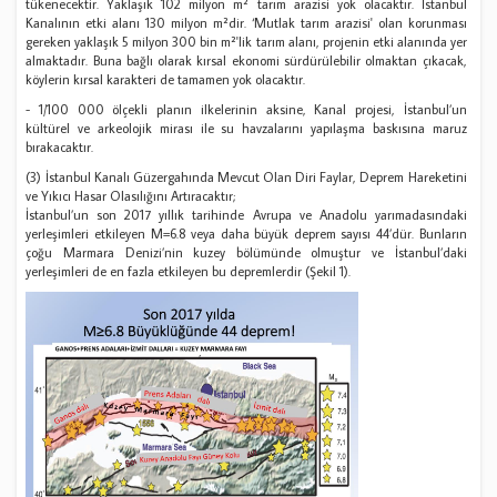
tükenecektir. Yaklaşık 102 milyon m² tarım arazisi yok olacaktır. İstanbul
Kanalının etki alanı 130 milyon m²dir. ‘Mutlak tarım arazisi' olan korunması
gereken yaklaşık 5 milyon 300 bin m²'lik tarım alanı, projenin etki alanında yer
almaktadır. Buna bağlı olarak kırsal ekonomi sürdürülebilir olmaktan çıkacak,
köylerin kırsal karakteri de tamamen yok olacaktır.
- 1/100 000 ölçekli planın ilkelerinin aksine, Kanal projesi, İstanbul’un
kültürel ve arkeolojik mirası ile su havzalarını yapılaşma baskısına maruz
bırakacaktır.
(3) İstanbul Kanalı Güzergahında Mevcut Olan Diri Faylar, Deprem Hareketini
ve Yıkıcı Hasar Olasılığını Artıracaktır;
İstanbul’un son 2017 yıllık tarihinde Avrupa ve Anadolu yarımadasındaki
yerleşimleri etkileyen M=6.8 veya daha büyük deprem sayısı 44’dür. Bunların
çoğu Marmara Denizi’nin kuzey bölümünde olmuştur ve İstanbul’daki
yerleşimleri de en fazla etkileyen bu depremlerdir (Şekil 1).