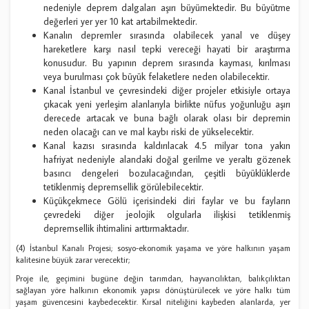
nedeniyle deprem dalgaları aşırı büyümektedir. Bu büyütme
değerleri yer yer 10 kat artabilmektedir.
Kanalın depremler sırasında olabilecek yanal ve düşey
hareketlere karşı nasıl tepki vereceği hayati bir araştırma
konusudur. Bu yapının deprem sırasında kayması, kırılması
veya burulması çok büyük felaketlere neden olabilecektir.
Kanal İstanbul ve çevresindeki diğer projeler etkisiyle ortaya
çıkacak yeni yerleşim alanlarıyla birlikte nüfus yoğunluğu aşırı
derecede artacak ve buna bağlı olarak olası bir depremin
neden olacağı can ve mal kaybı riski de yükselecektir.
Kanal kazısı sırasında kaldırılacak 4.5 milyar tona yakın
hafriyat nedeniyle alandaki doğal gerilme ve yeraltı gözenek
basıncı dengeleri bozulacağından, çeşitli büyüklüklerde
tetiklenmiş depremsellik görülebilecektir.
Küçükçekmece Gölü içerisindeki diri faylar ve bu fayların
çevredeki diğer jeolojik olgularla ilişkisi tetiklenmiş
depremsellik ihtimalini arttırmaktadır.
(4) İstanbul Kanalı Projesi; sosyo-ekonomik yaşama ve yöre halkının yaşam
kalitesine büyük zarar verecektir;
Proje ile, geçimini bugüne değin tarımdan, hayvancılıktan, balıkçılıktan
sağlayan yöre halkının ekonomik yapısı dönüştürülecek ve yöre halkı tüm
yaşam güvencesini kaybedecektir. Kırsal niteliğini kaybeden alanlarda, yer