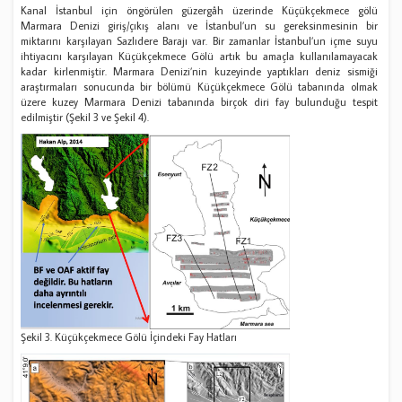
Kanal İstanbul için öngörülen güzergâh üzerinde Küçükçekmece gölü
Marmara Denizi giriş/çıkış alanı ve İstanbul’un su gereksinmesinin bir
miktarını karşılayan Sazlıdere Barajı var. Bir zamanlar İstanbul’un içme suyu
ihtiyacını karşılayan Küçükçekmece Gölü artık bu amaçla kullanılamayacak
kadar kirlenmiştir. Marmara Denizi’nin kuzeyinde yaptıkları deniz sismiği
araştırmaları sonucunda bir bölümü Küçükçekmece Gölü tabanında olmak
üzere kuzey Marmara Denizi tabanında birçok diri fay bulunduğu tespit
edilmiştir (Şekil 3 ve Şekil 4).
Şekil 3. Küçükçekmece Gölü İçindeki Fay Hatları