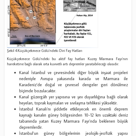
Şekil 4.Küçükçekmece Gölü’ndeki Diri Fay Hatları
Küçükçekmece Gölü’ndeki bu aktif fay hatları Kuzey Marmara Fayı’nın
hareketine bağlı olarak orta kuvvetli artı depremler yaratabileceği olasıdır.
Kanal İstanbul ve çevresindeki diğer büyük inşaat projeleri
nedeniyle Avrupa yakasında karada ve Marmara ile
Karadeniz’de doğal ve çevresel dengeler geri dönülmez
biçimde bozulacaktır.
Kanal güzergâh yer yapısına ve şev duyarlılığına bağlı olarak
heyelan, toprak kaymaları ve sıvılaşma tehlikesi yüksektir.
İstanbul Kanalı’nı şiddetle etkileyecek en önemli deprem
kaynağı kanalın güney bölgesinden 10-12 km uzaktaki deniz
tabanında yatan Kuzey Marmara Fayı’nda beklenen büyük
depremlerdir.
İstanbul’un güney bölgelerinin jeolojik-jeofizik yapısı