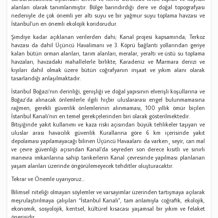
alanları olarak tanımlanmıştır. Bölge barındırdığı dere ve doğal topografyası
nedeniyle de çok önemli yer altı suyu ve bir yağmur suyu toplama havzası ve
İstanbul’un en önemli ekolojik koridorudur.
Şimdiye kadar açıklanan verilerden dahi; Kanal projesi kapsamında; Terkoz
havzası da dahil Üçüncü Havalimanı ve 3. Köprü bağlantı yollarından geriye
kalan bütün orman alanları, tarım alanları, meralar, yeraltı ve üstü su toplama
havzaları, havzadaki mahallelerle birlikte, Karadeniz ve Marmara denizi ve
kıyıları dahil olmak üzere bütün coğrafyanın inşaat ve yıkım alanı olarak
tasarlandığı anlaşılmaktadır.
İstanbul Boğazı’nın derinliği, genişliği ve doğal yapısının elverişli koşullarına ve
Boğaz’da alınacak önlemlerle ilgili hiçbir uluslararası engel bulunmamasına
rağmen, gerekli güvenlik önlemlerinin alınmaması, 100 yıllık ömür biçilen
İstanbul Kanalı’nın en temel gerekçelerinden biri olarak gösterilmektedir.
Bitişiğinde yakıt kullanımı ve kaza riski açısından büyük tehlikeler taşıyan ve
uluslar arası havacılık güvenlik Kurallarına göre 6 km içerisinde yakıt
depolaması yapılamayacağı bilinen Üçüncü Havaalanı da varken¸ seyir, can mal
ve çevre güvenliği açısından Kanal’da seyreden son derece kısıtlı ve sınırlı
manevra imkanlarına sahip tankerlerin Kanal çevresinde yapılması planlanan
yaşam alanları üzerinde öngörülemeyecek tehditler oluşturacaktır.
Tekrar ve Önemle uyarıyoruz…
Bilimsel niteliği olmayan söylemler ve varsayımlar üzerinden tartışmaya açılarak
meşrulaştırılmaya çalışılan “İstanbul Kanalı”, tam anlamıyla coğrafik, ekolojik,
ekonomik, sosyolojik, kentsel, kültürel kısacası yaşamsal bir yıkım ve felaket
önerisidir.