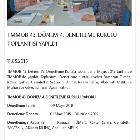
TMMOB 43. DÖNEM 4. DENETLEME KURULU
TOPLANTISI YAPILDI
11.05.2015
TMMOB 43. Dönem IV. Denetleme Kurulu toplantısı 9 Mayıs 2015 tarihinde
TMMOB`de yapıldı. Toplantıya; Denetleme Kurulu üyeleri Ramazan Tümen,
Köksal Şahin, Cemalettin Sağtekin, Ahmet Kirami Kılınç, Abdullah Melik ile
Muhasebe Görevlisi İhsan Aydın katıldı.
TMMOB 43. DÖNEM
4.
DENETLEME KURULU RAPORU
Denetleme Tarihi :
09 Mayıs 2015
Denetleme Dönemi :
01 Mart 2015 – 30 Nisan 2015
Denetlemeye Katılanlar:
Ramazan TÜMEN, Köksal Şahin, Cemalettin
SAĞTEKİN, A.Kirami KILINÇ, Abdullah MELİK