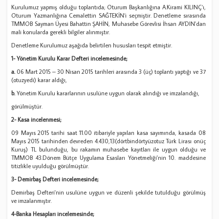
Kurulumuz yapmış olduğu toplantıda; Oturum Başkanlığına A.Kirami KILINÇ’ı,
Oturum Yazmanlığına Cemalettin SAĞTEKİN’i seçmiştir. Denetleme sırasında
TMMOB Sayman Üyesi Bahattin ŞAHİN, Muhasebe Görevlisi İhsan AYDIN'dan
mali konularda gerekli bilgiler alınmıştır.
Denetleme Kurulumuz aşağıda belirtilen hususları tespit etmiştir.
1- Yönetim Kurulu Karar Defteri incelemesinde;
a.
06 Mart 2015 – 30 Nisan 2015 tarihleri arasında 3 (üç) toplantı yaptığı ve 37
(otuzyedi) karar aldığı,
b.
Yönetim Kurulu kararlarının usulüne uygun olarak alındığı ve imzalandığı,
görülmüştür.
2- Kasa incelenmesi;
09 Mayıs 2015 tarihi saat 11.00 itibariyle yapılan kasa sayımında, kasada 08
Mayıs 2015 tarihinden devreden 4.430,13(dörtbindörtyüzotuz Türk Lirası onüç
Kuruş) TL bulunduğu, bu rakamın muhasebe kayıtları ile uygun olduğu ve
TMMOB 43.Dönem Bütçe Uygulama Esasları Yönetmeliği'nin 10. maddesine
titizlikle uyulduğu görülmüştür.
3- Demirbaş Defteri incelemesinde;
Demirbaş Defteri'nin usulüne uygun ve düzenli şekilde tutulduğu görülmüş
ve imzalanmıştır.
4-Banka Hesapları incelemesinde;