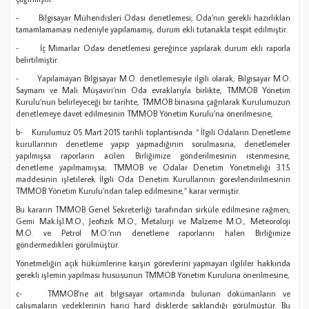
- Bilgisayar Mühendisleri Odası denetlemesi, Oda’nın gerekli hazırlıkları
tamamlamaması nedeniyle yapılamamış, durum ekli tutanakla tespit edilmiştir.
- İç Mimarlar Odası denetlemesi gereğince yapılarak durum ekli raporla
belirtilmiştir.
- Yapılamayan Bilgisayar M.O. denetlemesiyle ilgili olarak; Bilgisayar M.O.
Saymanı ve Mali Müşaviri’nin Oda evraklarıyla birlikte, TMMOB Yönetim
Kurulu’nun belirleyeceği bir tarihte, TMMOB binasına çağrılarak Kurulumuzun
denetlemeye davet edilmesinin TMMOB Yönetim Kurulu’na önerilmesine,
b- Kurulumuz 05 Mart 2015 tarihli toplantısında: “ İlgili Odaların Denetleme
kurullarının denetleme yapıp yapmadığının sorulmasına, denetlemeler
yapılmışsa raporların acilen Birliğimize gönderilmesinin istenmesine,
denetleme yapılmamışsa; TMMOB ve Odalar Denetim Yönetmeliği 3.1.5
maddesinin işletilerek İlgili Oda Denetim Kurullarının görevlendirilmesinin
TMMOB Yönetim Kurulu’ndan talep edilmesine,” karar vermiştir.
Bu kararın TMMOB Genel Sekreterliği tarafından sirküle edilmesine rağmen;
Gemi Mak.İşl.M.O., Jeofizik M.O., Metalurji ve Malzeme M.O., Meteoroloji
M.O. ve Petrol M.O.’nın denetleme raporlarını halen Birliğimize
göndermedikleri görülmüştür.
Yönetmeliğin açık hükümlerine karşın görevlerini yapmayan ilgililer hakkında
gerekli işlemin yapılması hususunun TMMOB Yönetim Kuruluna önerilmesine,
c- TMMOB’ne ait bilgisayar ortamında bulunan dokümanların ve
çalışmaların yedeklerinin harici hard disklerde saklandığı görülmüştür. Bu