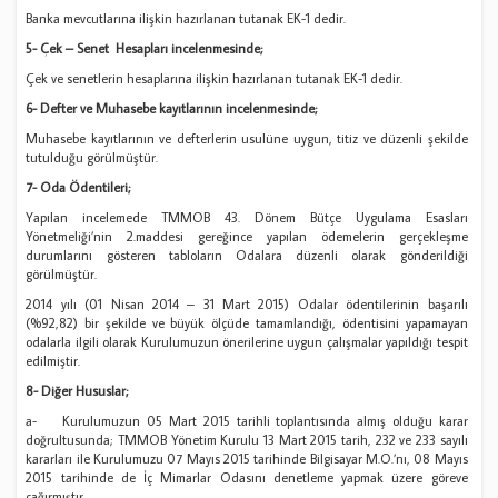
Banka mevcutlarına ilişkin hazırlanan tutanak EK-1 dedir.
5- Çek – Senet Hesapları incelenmesinde;
Çek ve senetlerin hesaplarına ilişkin hazırlanan tutanak EK-1 dedir.
6- Defter ve Muhasebe kayıtlarının incelenmesinde;
Muhasebe kayıtlarının ve defterlerin usulüne uygun, titiz ve düzenli şekilde
tutulduğu görülmüştür.
7- Oda Ödentileri;
Yapılan incelemede TMMOB 43. Dönem Bütçe Uygulama Esasları
Yönetmeliği’nin 2.maddesi gereğince yapılan ödemelerin gerçekleşme
durumlarını gösteren tabloların Odalara düzenli olarak gönderildiği
görülmüştür.
2014 yılı (01 Nisan 2014 – 31 Mart 2015) Odalar ödentilerinin başarılı
(%92,82) bir şekilde ve büyük ölçüde tamamlandığı, ödentisini yapamayan
odalarla ilgili olarak Kurulumuzun önerilerine uygun çalışmalar yapıldığı tespit
edilmiştir.
8- Diğer Hususlar;
a- Kurulumuzun 05 Mart 2015 tarihli toplantısında almış olduğu karar
doğrultusunda; TMMOB Yönetim Kurulu 13 Mart 2015 tarih, 232 ve 233 sayılı
kararları ile Kurulumuzu 07 Mayıs 2015 tarihinde Bilgisayar M.O.’nı, 08 Mayıs
2015 tarihinde de İç Mimarlar Odasını denetleme yapmak üzere göreve
çağırmıştır.