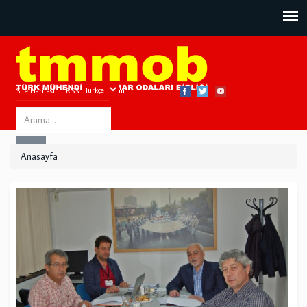
Site Haritası
RSS
Bize Ulaşın
Search
ARA
this
Anasayfa
site