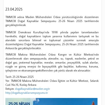
23.04.2025
TMMOB adına Maden Mühendisleri Odası yürütücülüğünde düzenlenen
TMMOB Doğal Kaynaklar Sempozyumu 25-26 Nisan 2025 tarihlerinde
gerçekleştirilecek.
TMMOB Demokrasi Kurultayı’nda 1998 yılında yapılan tanımlamadan
hareketle, doğal kaynakların toplum yararına kullanımını tartışmak ve bu
alandaki sorunlara bilimsel ve toplumsal çözümler sunmak amacıyla
düzenlediğimiz Doğal Kaynaklar Sempozyumu, 25-26 Nisan 2025 tarihlerinde
Ankara’da gerçekleştirilecektir.
TMMOB Makina Mühendisleri Odası Kongre ve Kültür Merkezi’nde
düzenlenecek olan sempozyumda; atmosfer, su, toprak, madenler, petrol ve
doğal gaz, jeotermal kaynaklar, meralar, ormanlar, jeoçeşitlilik, sulak alanlar,
rüzgâr ve güneş enerjisi ile biyoçeşitlilik gibi başlıklar, kalkınma, koruma,
iyileştirme ve ekonomiperspektiflerinden çok yönlü olarak ele alınacaktır.
Tarih: 25-26 Nisan 2025
Yer: TMMOB Makina Mühendisleri Odası Eğitim ve Kültür Merkezi, Selanik
Cad. No:76, Kızılay Ankara
İletişim:
dogalkaynaklar@maden.org.tr
http://dogalkaynaklarsempozyumu.tr