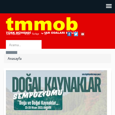
Site Haritası
RSS
Bize Ulaşın
Search
ARA
this
Anasayfa
site