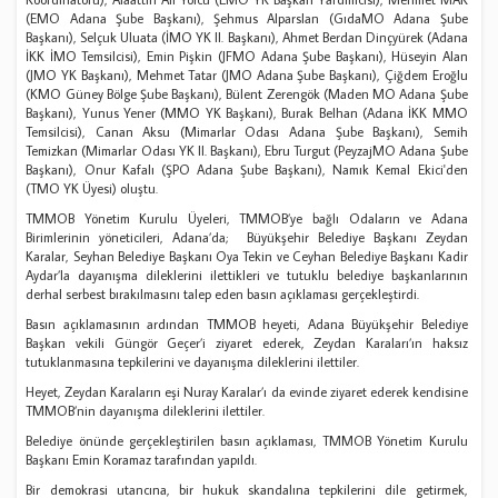
(EMO Adana Şube Başkanı), Şehmus Alparslan (GıdaMO Adana Şube
Başkanı), Selçuk Uluata (İMO YK II. Başkanı), Ahmet Berdan Dinçyürek (Adana
İKK İMO Temsilcisi), Emin Pişkin (JFMO Adana Şube Başkanı), Hüseyin Alan
(JMO YK Başkanı), Mehmet Tatar (JMO Adana Şube Başkanı), Çiğdem Eroğlu
(KMO Güney Bölge Şube Başkanı), Bülent Zerengök (Maden MO Adana Şube
Başkanı), Yunus Yener (MMO YK Başkanı), Burak Belhan (Adana İKK MMO
Temsilcisi), Canan Aksu (Mimarlar Odası Adana Şube Başkanı), Semih
Temizkan (Mimarlar Odası YK II. Başkanı), Ebru Turgut (PeyzajMO Adana Şube
Başkanı), Onur Kafalı (ŞPO Adana Şube Başkanı), Namık Kemal Ekici'den
(TMO YK Üyesi) oluştu.
TMMOB Yönetim Kurulu Üyeleri, TMMOB’ye bağlı Odaların ve Adana
Birimlerinin yöneticileri, Adana’da; Büyükşehir Belediye Başkanı Zeydan
Karalar, Seyhan Belediye Başkanı Oya Tekin ve Ceyhan Belediye Başkanı Kadir
Aydar’la dayanışma dileklerini ilettikleri ve tutuklu belediye başkanlarının
derhal serbest bırakılmasını talep eden basın açıklaması gerçekleştirdi.
Basın açıklamasının ardından TMMOB heyeti, Adana Büyükşehir Belediye
Başkan vekili Güngör Geçer’i ziyaret ederek, Zeydan Karaları’ın haksız
tutuklanmasına tepkilerini ve dayanışma dileklerini ilettiler.
Heyet, Zeydan Karaların eşi Nuray Karalar’ı da evinde ziyaret ederek kendisine
TMMOB’nin dayanışma dileklerini ilettiler.
Belediye önünde gerçekleştirilen basın açıklaması, TMMOB Yönetim Kurulu
Başkanı Emin Koramaz tarafından yapıldı.
Bir demokrasi utancına, bir hukuk skandalına tepkilerini dile getirmek,