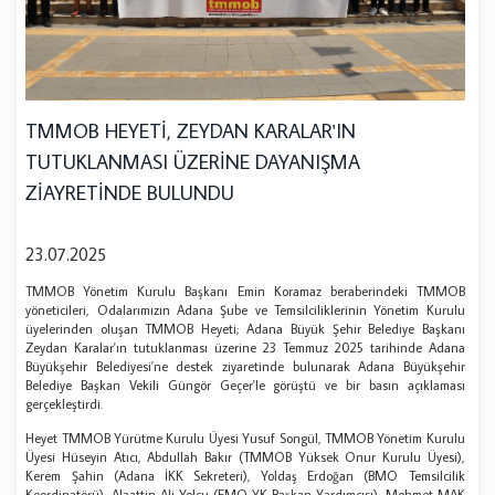
TMMOB HEYETİ, ZEYDAN KARALAR'IN
TUTUKLANMASI ÜZERİNE DAYANIŞMA
ZİAYRETİNDE BULUNDU
23.07.2025
TMMOB Yönetim Kurulu Başkanı Emin Koramaz beraberindeki TMMOB
yöneticileri, Odalarımızın Adana Şube ve Temsilciliklerinin Yönetim Kurulu
üyelerinden oluşan TMMOB Heyeti; Adana Büyük Şehir Belediye Başkanı
Zeydan Karalar'ın tutuklanması üzerine 23 Temmuz 2025 tarihinde Adana
Büyükşehir Belediyesi'ne destek ziyaretinde bulunarak Adana Büyükşehir
Belediye Başkan Vekili Güngör Geçer'le görüştü ve bir basın açıklaması
gerçekleştirdi.
Heyet TMMOB Yürütme Kurulu Üyesi Yusuf Songül, TMMOB Yönetim Kurulu
Üyesi Hüseyin Atıcı, Abdullah Bakır (TMMOB Yüksek Onur Kurulu Üyesi),
Kerem Şahin (Adana İKK Sekreteri), Yoldaş Erdoğan (BMO Temsilcilik
Koordinatörü), Alaattin Ali Yolcu (EMO YK Başkan Yardımcısı), Mehmet MAK