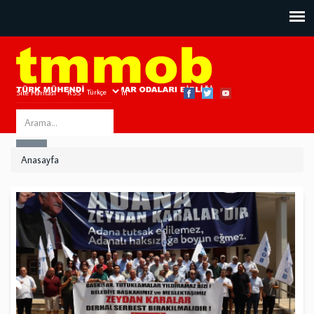
Site Haritası
RSS
Bize Ulaşın
Search
ARA
this
Anasayfa
site