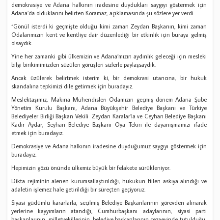
demokrasiye ve Adana halkının iradesine duydukları saygıyı göstermek için
Adana’da olduklarını belirten Koramaz, açıklamasında şu sözlere yer verdi:
“Gönül isterdi ki geçmişte olduğu kimi zaman Zeydan Başkanın, kimi zaman
Odalarımızın kent ve kentliye dair düzenlediği bir etkinlik için buraya gelmiş
olsaydık.
Yine her zamanki gibi ülkemizin ve Adana’mızın aydınlık geleceği için mesleki
bilgi birikimimizden süzülen görüşleri sizlerle paylaşsaydık.
Ancak üzülerek belirtmek isterim ki, bir demokrasi utancına, bir hukuk
skandalına tepkimizi dile getirmek için buradayız.
Meslektaşımız, Makina Mühendisleri Odamızın geçmiş dönem Adana Şube
Yönetim Kurulu Başkanı, Adana Büyükşehir Belediye Başkanı ve Türkiye
Belediyeler Birliği Başkan Vekili Zeydan Karalar’la ve Ceyhan Belediye Başkanı
Kadir Aydar, Seyhan Belediye Başkanı Oya Tekin ile dayanışmamızı ifade
etmek için buradayız.
Demokrasiye ve Adana halkının iradesine duyduğumuz saygıyı göstermek için
buradayız.
Hepimizin gözü önünde ülkemiz büyük bir felakete sürükleniyor.
Dikta rejiminin alenen kurumsallaştırıldığı, hukukun fiilen askıya alındığı ve
adaletin işlemez hale getirildiği bir süreçten geçiyoruz.
Siyasi güdümlü kararlarla, seçilmiş Belediye Başkanlarının görevden alınarak
yerlerine kayyımların atandığı, Cumhurbaşkanı adaylarının, siyasi parti
başkanlarının, milletvekillerinin, belediye başkanlarının cezaevinde tutulduğu,