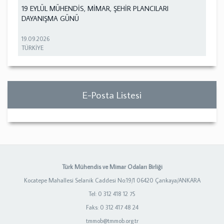
19 EYLÜL MÜHENDİS, MİMAR, ŞEHİR PLANCILARI
DAYANIŞMA GÜNÜ
19.09.2026
TÜRKİYE
E-Posta Listesi
Türk Mühendis ve Mimar Odaları Birliği
Kocatepe Mahallesi Selanik Caddesi No:19/1 06420 Çankaya/ANKARA
Tel: 0 312 418 12 75
Faks: 0 312 417 48 24
tmmob@tmmob.org.tr