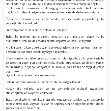
bir ülkede, asgari ölçütte de olsa demokrasiden söz etmek mümkün değildir.
Çünkü sandık demokrasisine bile saygı gösterilmemesi, sadece halk iradesine
değil, halkın demokrasiye ve seçimlere olan inancına da darbe vurmaktadır.
Ülkemizin demokratik, eşit ve bir arada, barış içerisinde yaşayabileceği bir
geleceği tehdit etmektedir.
Bu zihniyet tarihe kara bir leke olarak düşmüştür.
Bizler, bu ülkenin mühendisleri, mimarları, şehir plancıları olarak ne bu
hukuksuz düzeni ne de antidemokratik dayatmaları kabul etmiyoruz.
Hiç kimsenin ülkemizdeki asgari demokrasi işleyişini yok etmeye, insanların
demokratik iradesine ipotek koymaya hakkı yoktur.
Ülkeyi yönetenleri, ülkenin en acil sorunları olan işsizlik, açlık, güvencesiz bir
gelecek, her geçen gün artan borç yükü ortada duruyorken, bu ülkenin gerçek
sorunlarıyla yüzleşmeye, anayasaya, hukuka ve halk iradesine saygı duymaya
çağırıyoruz.
Siyasi iktidara bir kez daha sesleniyoruz:
Halkın iradesine vurulan bu darbeden derhal vazgeçilmelidir.
Hukuk dışı yollarla, baskı ve zor yöntemleriyle muhalif siyasetçileri
etkisizleştirme anlayışı terk edilmelidir.
Siyasi gerekçelerle hukuksuz biçimde cezaevinde tutulan tüm siyasetçiler
serbest bırakılmalı, Zeydan Başkan ve seçilmiş tüm belediye başkanları derhal
görevlerine iade edilmelidir.