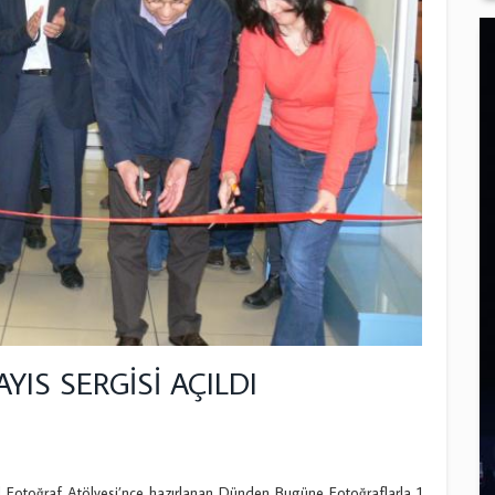
IS SERGİSİ AÇILDI
Fotoğraf Atölyesi’nce hazırlanan Dünden Bugüne Fotoğraflarla 1