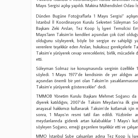
Mayıs Sergisi açılışı yapıldı. Makina Mühendisleri Odası İs
Dünden Bugüne Fotoğraflarla 1 Mayıs Sergisi” açı
İstanbul İl Koordinasyon Kurulu Sekreteri Süleyman S
Başkanı Zeki Arslan, Tez Koop İş İşyeri Temsilcisi Em
Mayıs’ların Taksim’in kendileri açısından çok özel olduğ
olduğunu söyleyerek, böyle bir sergiye ev sahipliği y
verenlere teşekkür eden Arslan, hukuksuz gerekçelerle Ta
Taksim’e yürüyerek cevap vereceklerini, birlik, mücadele 
etti.
Süleyman Solmaz ise konuşmasında serginin özellikle 1 
söyledi. 1 Mayıs 1977’de kendisinin de yer aldığını a
açısından önemli bir yeri olan Taksim’in yasaklanmasın
Taksim’e yürüyerek gösterecekler” dedi.
TMMOB Yönetim Kurulu Başkanı Mehmet Soğancı da 2
diyerek katıldığını, 2007’de Taksim Meydanı’na ilk gire
anayasal hakkımızı kullanarak Taksim’de kutlamak için 
sonra, 1 Mayıs’ın resmi tatil ilan edildi. Yüzbinler
meydanlarında giderek artan kalabalıklar 1 Mayıs’ı kutl
söyleyen Soğancı, emeği geçenlere teşekkür etti ve çalışa
MMO İstanbul Şube çalışanları adına Tez Koop İş İşyer