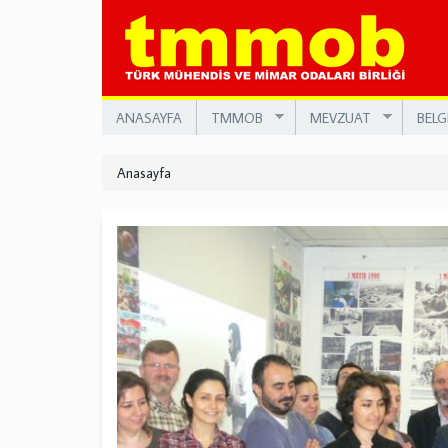
Ana
içeriğe
atla
ANASAYFA
TMMOB
MEVZUAT
BELG
Anasayfa