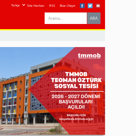
Site Haritası
RSS
Bize Ulaşın
Search
ARA
this
site