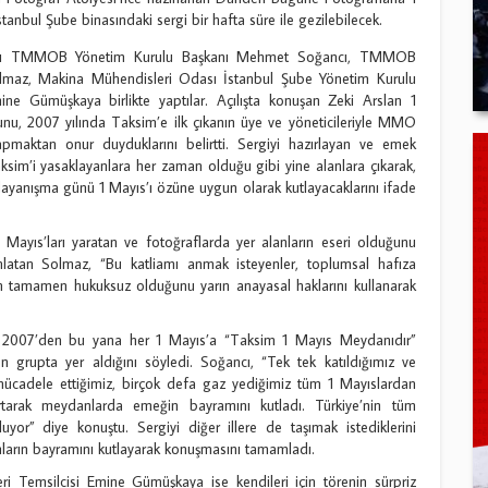
tanbul Şube binasındaki sergi bir hafta süre ile gezilebilecek.
lışını TMMOB Yönetim Kurulu Başkanı Mehmet Soğancı, TMMOB
olmaz, Makina Mühendisleri Odası İstanbul Şube Yönetim Kurulu
ine Gümüşkaya birlikte yaptılar. Açılışta konuşan Zeki Arslan 1
unu, 2007 yılında Taksim’e ilk çıkanın üye ve yöneticileriyle MMO
apmaktan onur duyduklarını belirtti. Sergiyi hazırlayan ve emek
ksim’i yasaklayanlara her zaman olduğu gibi yine alanlara çıkarak,
dayanışma günü 1 Mayıs’ı özüne uygun olarak kutlayacaklarını ifade
Mayıs’ları yaratan ve fotoğraflarda yer alanların eseri olduğunu
nlatan Solmaz, “Bu katliamı anmak isteyenler, toplumsal hafıza
ın tamamen hukuksuz olduğunu yarın anayasal haklarını kullanarak
007’den bu yana her 1 Mayıs’a “Taksim 1 Mayıs Meydanıdır”
n grupta yer aldığını söyledi. Soğancı, “Tek tek katıldığımız ve
mücadele ettiğimiz, birçok defa gaz yediğimiz tüm 1 Mayıslardan
 artarak meydanlarda emeğin bayramını kutladı. Türkiye’nin tüm
uyor” diye konuştu. Sergiyi diğer illere de taşımak istediklerini
nların bayramını kutlayarak konuşmasını tamamladı.
i Temsilcisi Emine Gümüşkaya ise kendileri için törenin sürpriz