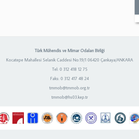
Türk Mühendis ve Mimar Odaları Birliği
Kocatepe Mahallesi Selanik Caddesi No:19/1 06420 Çankaya/ANKARA
Tel: 0 312 418 12 75
Faks: 0 312 417 48 24
tmmob@tmmob.org.tr
tmmob@hs03.kep.tr