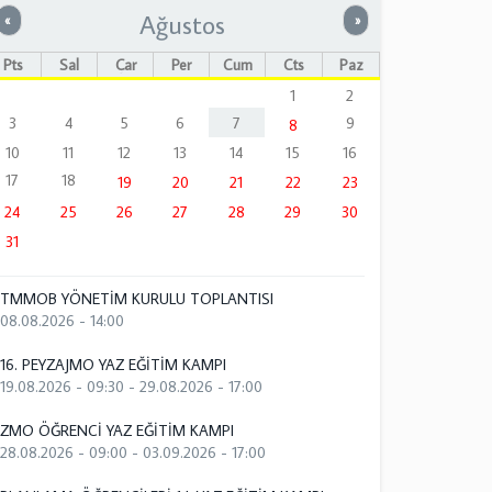
Ağustos
Önceki
Sonraki
«
»
Pts
Sal
Çar
Per
Cum
Cts
Paz
1
2
3
4
5
6
7
9
8
10
11
12
13
14
15
16
17
18
19
20
21
22
23
24
25
26
27
28
29
30
31
TMMOB YÖNETİM KURULU TOPLANTISI
08.08.2026 - 14:00
16. PEYZAJMO YAZ EĞİTİM KAMPI
19.08.2026 - 09:30
-
29.08.2026 - 17:00
ZMO ÖĞRENCİ YAZ EĞİTİM KAMPI
28.08.2026 - 09:00
-
03.09.2026 - 17:00