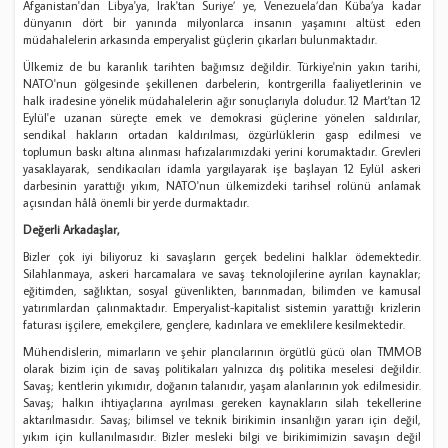
Afganistan'dan Libya'ya, Irak'tan Suriye’ ye, Venezuela’dan Küba’ya kadar
dünyanın dört bir yanında milyonlarca insanın yaşamını altüst eden
müdahalelerin arkasında emperyalist güçlerin çıkarları bulunmaktadır.
Ülkemiz de bu karanlık tarihten bağımsız değildir. Türkiye'nin yakın tarihi,
NATO'nun gölgesinde şekillenen darbelerin, kontrgerilla faaliyetlerinin ve
halk iradesine yönelik müdahalelerin ağır sonuçlarıyla doludur. 12 Mart'tan 12
Eylül'e uzanan süreçte emek ve demokrasi güçlerine yönelen saldırılar,
sendikal hakların ortadan kaldırılması, özgürlüklerin gasp edilmesi ve
toplumun baskı altına alınması hafızalarımızdaki yerini korumaktadır. Grevleri
yasaklayarak, sendikacıları idamla yargılayarak işe başlayan 12 Eylül askeri
darbesinin yarattığı yıkım, NATO'nun ülkemizdeki tarihsel rolünü anlamak
açısından hâlâ önemli bir yerde durmaktadır.
Değerli Arkadaşlar,
Bizler çok iyi biliyoruz ki savaşların gerçek bedelini halklar ödemektedir.
Silahlanmaya, askeri harcamalara ve savaş teknolojilerine ayrılan kaynaklar;
eğitimden, sağlıktan, sosyal güvenlikten, barınmadan, bilimden ve kamusal
yatırımlardan çalınmaktadır. Emperyalist-kapitalist sistemin yarattığı krizlerin
faturası işçilere, emekçilere, gençlere, kadınlara ve emeklilere kesilmektedir.
Mühendislerin, mimarların ve şehir plancılarının örgütlü gücü olan TMMOB
olarak bizim için de savaş politikaları yalnızca dış politika meselesi değildir.
Savaş; kentlerin yıkımıdır, doğanın talanıdır, yaşam alanlarının yok edilmesidir.
Savaş; halkın ihtiyaçlarına ayrılması gereken kaynakların silah tekellerine
aktarılmasıdır. Savaş; bilimsel ve teknik birikimin insanlığın yararı için değil,
yıkım için kullanılmasıdır. Bizler mesleki bilgi ve birikimimizin savaşın değil