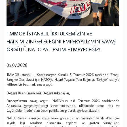
TMMOB İSTANBUL İKK: ÜLKEMİZİN VE
HALKIMIZIN GELECEĞİNİ EMPERYALİZMİN SAVAŞ
ÖRGÜTÜ NATO'YA TESLİM ETMEYECEĞİZ!
05.07.2026
TMMOB İstanbul İl Koordinasyon Kurulu, 5 Temmuz 2026 tarihinde "Emek,
Barış ve Demokrasi için NATO’ya Hayır! Yaşasın Tam Bağımsız Türkiye!" şiarıyla
kitllesel bir basın aıklaması yaptı.
Değerli Basın Emekçileri, Değerli Arkadaşlar,
Emperyalizmin savaş örgütü NATO’nun 7-8 Temmuz 2026 tarihlerinde
Ankara’da gerçekleştireceği zirve öncesinde, ülkemizde temel hak ve
özgürlükleri hedef alan baskı politikaları giderek ağırlaşmaktadır.
NATO Zirvesi gerekçe gösterilerek günlerdir ev baskınları yapılmakta, çok
sayıda kişi gözaltına alınmakta, toplantı ve gösteri yürüyüşleri