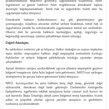
yasaklanmaktadır. Başkentin güvenlikçi uygulamalarla kuşatılması, ifade,
örgütlenme ve gösteri hakkının fiilen engellenmesi demokratik toplum
düzeniyle bağdaşmamaktadır. Temel hak ve özgürlükleri hedef alan bu
uygulamalar kabul etmiyoruz.
Demokratik hakların kullanılmasının suç gibi gösterilmesine göz
yummayacağız. Gözaltına alınanlar derhal serbest bırakılmalı, temel hak ve
özgürlüklere yönelik bu antidemokratik uygulamalara derhal son verilmelidir.
Ülkenin dört bir yanında halkların kardeşliğini, eşitliği, özgürlüğü ve
bağımsızlığı savunmaya; sesimizi yükseltmeye devam edeceğiz.
Değerli Arkadaşlar,
Bu saldırıların nedenini çok iyi biliyoruz. Halkın desteğini ve rızasını kaybeden
siyasi iktidar, meşruiyetini halktan değil emperyalist merkezlerle kurduğu
ilişkilerden ve onların bölgesel politikalarıyla kurduğu uyumdan almaya
çalışmaktadır.
Siyasal iktidarın varlığını sürdürebilmek uğruna ülkemizi emperyalist güçlerin
bölgesel hesaplarına daha fazla bağımlı hale getirmesini, NATO'nun saldırgan
stratejilerinin bir parçası haline getirmesini kabul etmiyoruz.
NATO, kuruluşundan bu yana halklara barış değil savaş, güvenlik değil
istikrarsızlık, demokrasi değil baskı getirmiştir. Darbelerden kontrgerilla
faaliyetlerine, işgallerden vekâlet savaşlarına kadar uzanan sicili bunun en
açık kanıtıdır. Başta Ortadoğu olmak üzere bölgemizi enerji kaynakları, ticaret
yolları ve jeopolitik çıkarlar uğruna yeniden savaşların ve gerilimlerin
merkezine sürüklemektedir.