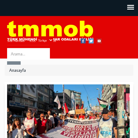
Site Haritası
RSS
Bize Ulaşın
Search
ARA
this
Anasayfa
site