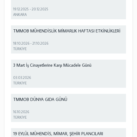
19.12.2025
-
20.12.2025
ANKARA
TMMOB MÜHENDİSLİK MİMARLIK HAFTASI ETKİNLİKLERİ
18.10.2026
-
21.10.2026
TÜRKİYE
3 Mart İş Cinayetlerine Karşı Mücadele Günü
03.03.2026
TÜRKİYE
TMMOB DÜNYA GIDA GÜNÜ
16.10.2026
TÜRKİYE
19 EYLÜL MÜHENDİS, MİMAR, ŞEHİR PLANCILARI