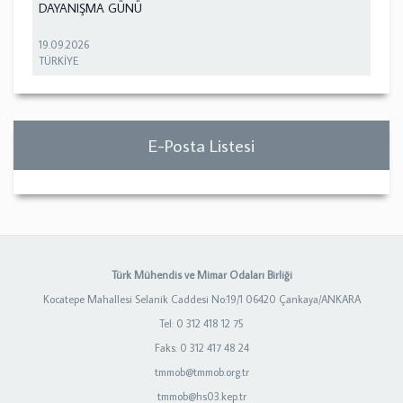
DAYANIŞMA GÜNÜ
19.09.2026
TÜRKİYE
E-Posta Listesi
Türk Mühendis ve Mimar Odaları Birliği
Kocatepe Mahallesi Selanik Caddesi No:19/1 06420 Çankaya/ANKARA
Tel: 0 312 418 12 75
Faks: 0 312 417 48 24
tmmob@tmmob.org.tr
tmmob@hs03.kep.tr