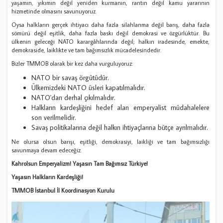
yaşamın, yıkımın değil yeniden kurmanın, rantın değil kamu yararının
hizmetinde olmasını savunuyoruz.
Oysa halkların gerçek ihtiyacı daha fazla silahlanma değil barış, daha fazla
sömürü değil eşitlik, daha fazla baskı değil demokrasi ve özgürlüktür. Bu
ülkenin geleceği NATO karargâhlarında değil; halkın iradesinde, emekte,
demokraside, laiklikte ve tam bağımsızlık mücadelesindedir.
Bizler TMMOB olarak bir kez daha vurguluyoruz:
NATO bir savaş örgütüdür.
Ülkemizdeki NATO üsleri kapatılmalıdır.
NATO'dan derhal çıkılmalıdır.
Halkların kardeşliğini hedef alan emperyalist müdahalelere
son verilmelidir.
Savaş politikalarına değil halkın ihtiyaçlarına bütçe ayrılmalıdır.
Ne olursa olsun barışı, eşitliği, demokrasiyi, laikliği ve tam bağımsızlığı
savunmaya devam edeceğiz.
Kahrolsun Emperyalizm! Yaşasın Tam Bağımsız Türkiye!
Yaşasın Halkların Kardeşliği!
TMMOB İstanbul İl Koordinasyon Kurulu