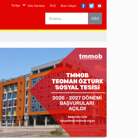
Site Haritası
RSS
Bize Ulaşın
Search
ARA
this
site