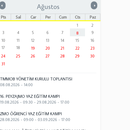
Ağustos
Önceki
Sonraki
«
»
Pts
Sal
Çar
Per
Cum
Cts
Paz
1
2
3
4
5
6
7
9
8
10
11
12
13
14
15
16
17
18
19
20
21
22
23
24
25
26
27
28
29
30
31
TMMOB YÖNETİM KURULU TOPLANTISI
08.08.2026 - 14:00
16. PEYZAJMO YAZ EĞİTİM KAMPI
19.08.2026 - 09:30
-
29.08.2026 - 17:00
ZMO ÖĞRENCİ YAZ EĞİTİM KAMPI
28.08.2026 - 09:00
-
03.09.2026 - 17:00