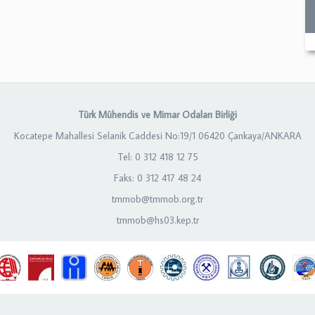
Türk Mühendis ve Mimar Odaları Birliği
Kocatepe Mahallesi Selanik Caddesi No:19/1 06420 Çankaya/ANKARA
Tel: 0 312 418 12 75
Faks: 0 312 417 48 24
tmmob@tmmob.org.tr
tmmob@hs03.kep.tr