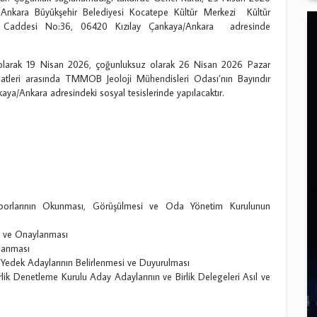
Ankara Büyükşehir Belediyesi Kocatepe Kültür Merkezi Kültür
ak Caddesi No:36, 06420 Kızılay Çankaya/Ankara adresinde
 olarak 19 Nisan 2026, çoğunluksuz olarak 26 Nisan 2026 Pazar
atleri arasında TMMOB Jeoloji Mühendisleri Odası’nın Bayındır
aya/Ankara adresindeki sosyal tesislerinde yapılacaktır.
porlarının Okunması, Görüşülmesi ve Oda Yönetim Kurulunun
i ve Onaylanması
lanması
 Yedek Adaylarının Belirlenmesi ve Duyurulması
irlik Denetleme Kurulu Aday Adaylarının ve Birlik Delegeleri Asıl ve