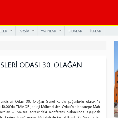
ELER
ARŞİV
YAYINLAR
ODALAR
İKKLAR
LERİ ODASI 30. OLAĞAN
disleri Odası 30. Olağan Genel Kurulu çoğunluklu olarak 18
t 10.00’da TMMOB Jeoloji Mühendisleri Odası’nın Kocatepe Mah.
ızılay – Ankara adresindeki Konferans Salonu’nda aşağıdaki
ır. Çoğunluk sağlanamadığı takdirde Genel Kurul, 25 Nisan 2026