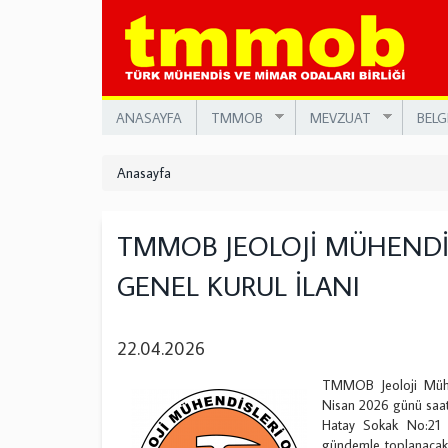
Ana
içeriğe
atla
ANASAYFA
TMMOB
MEVZUAT
BELG
Anasayfa
TMMOB JEOLOJİ MÜHENDİS
GENEL KURUL İLANI
22.04.2026
TMMOB Jeoloji Mühen
Nisan 2026 günü saa
Hatay Sokak No:21 K
gündemle toplanacakt