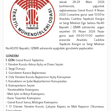
olarak 28-29 Mart 2026
tarihlerinde, çoğunluk
sağlanamazsa Genel Kurul 4 Nisan
2026 Cumartesi günü saat 13:00’te
Anadolu Caddesi Tepekule Kongre
ve Sergi Merkezi Ege Salonu No:40
Bayraklı / İZMİR adresinde, organ
seçimleri 05 Nisan 2026 Pazar
günü saat 09:00-17:00 saatleri
arasında Anadolu Caddesi
Tepekule Kongre ve Sergi Merkezi
No:40/310 Bayraklı / İZMİR adresinde aşağıdaki gündemle yapılacaktır.
GÜNDEM
1. GÜN:
Genel Kurul Toplantısı
1. Yönetim Kurulu Adına Açılış ve Divan Seçimi
2. Saygı Duruşu
3. Gündemin Karara Bağlanması
4. Oda Yönetim Kurulu Başkanının Açılış Konuşması
5. Konukların ve Şube Başkanlarının Konuşmaları
6. Komisyonların Seçimi
- Yönetmelikler Komisyonu
- Mali İşler ve Bütçe Komisyonu
- Karar Tasarıları Komisyonu
- Genel Kurul Sonuç Bildirgesi Komisyonu
7. 17. Dönem Yönetim Kurulu Çalışma Raporu ve Mali Raporun Okunması,
Görüşülmesi