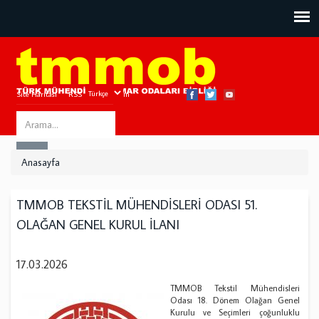
Site Haritası
RSS
Bize Ulaşın
Search
ARA
this
Anasayfa
site
TMMOB TEKSTİL MÜHENDİSLERİ ODASI 51.
OLAĞAN GENEL KURUL İLANI
17.03.2026
TMMOB Tekstil Mühendisleri
Odası 18. Dönem Olağan Genel
Kurulu ve Seçimleri çoğunluklu