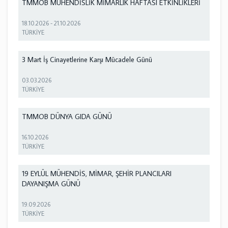
TMMOB MÜHENDİSLİK MİMARLIK HAFTASI ETKİNLİKLERİ
18.10.2026
-
21.10.2026
TÜRKİYE
3 Mart İş Cinayetlerine Karşı Mücadele Günü
03.03.2026
TÜRKİYE
TMMOB DÜNYA GIDA GÜNÜ
16.10.2026
TÜRKİYE
19 EYLÜL MÜHENDİS, MİMAR, ŞEHİR PLANCILARI
DAYANIŞMA GÜNÜ
19.09.2026
TÜRKİYE