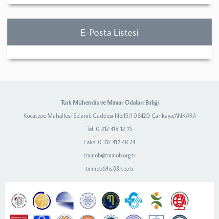
E-Posta Listesi
Türk Mühendis ve Mimar Odaları Birliği
Kocatepe Mahallesi Selanik Caddesi No:19/1 06420 Çankaya/ANKARA
Tel: 0 312 418 12 75
Faks: 0 312 417 48 24
tmmob@tmmob.org.tr
tmmob@hs03.kep.tr