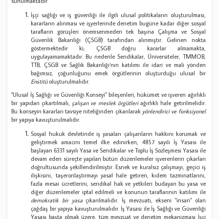
sunulmaktadır.
İşçi sağlığı ve iş güvenliği ile ilgili ulusal politikaların oluşturulması,
kararların alınması ve işyerlerinde denetim bugüne kadar diğer sosyal
tarafların görüşleri önemsenmeden tek başına Çalışma ve Sosyal
Güvenlik Bakanlığı (ÇSGB) tarafından alınmıştır. Gelinen nokta
göstermektedir ki; ÇSGB doğru kararlar almamakta,
uygulayamamaktadır. Bu nedenle Sendikalar, Üniversiteler, TMMOB,
TTB, ÇSGB ve Sağlık Bakanlığı‘nın katılımı ile idari ve mali yönden
bağımsız, çoğunluğunu emek örgütlerinin oluşturduğu ulusal bir
Enstitü
oluşturulmalıdır.
"Ulusal İş Sağlığı ve Güvenliği Konseyi" bileşenleri, hükümet ve işveren ağırlıklı
bir yapıdan çıkartılmalı,
çalışan ve meslek örgütleri
ağırlıklı hale getirilmelidir.
Bu konseyin kararları tavsiye niteliğinden çıkarılarak
yönlendirici ve fonksiyonel
bir yapıya kavuşturulmalıdır.
Sosyal hukuk devletinde iş yasaları çalışanların hakkını korumak ve
geliştirmek amacını temel ilke edinirken, 4857 sayılı İş Yasası ile
başlayan 6331 sayılı Yasa ve Sendikalar ve Toplu İş Sözleşmesi Yasası ile
devam eden süreçte yapılan bütün düzenlemeler işverenlerin çıkarları
doğrultusunda şekillendirilmiştir. Esnek ve kuralsız çalışmayı, geçici iş
ilişkisini, taşeronlaştırmayı yasal hale getiren, kıdem tazminatlarını,
fazla mesai ücretlerini, sendikal hak ve yetkileri budayan bu yasa ve
diğer düzenlemeler iptal edilmeli ve konunun taraflarının katılımı ile
demokratik bir yasa
çıkarılmalıdır. İş mevzuatı, ekseni "insan" olan
çağdaş bir yapıya kavuşturulmalıdır. İş Yasası ile İş Sağlığı ve Güvenliği
Yasası başta olmak üzere, tüm mevzuat ve denetim mekanizması İşçi