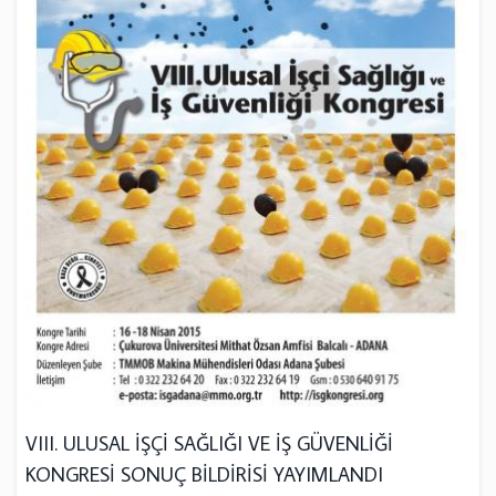
VIII. ULUSAL İŞÇİ SAĞLIĞI VE İŞ GÜVENLİĞİ
KONGRESİ SONUÇ BİLDİRİSİ YAYIMLANDI