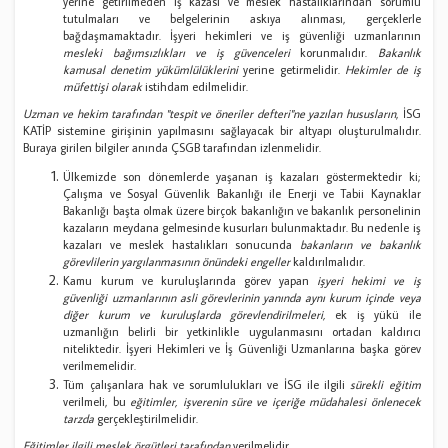
yerine getirilmeden iş kazası ve meslek hastalıklarından sorumlu
tutulmaları ve belgelerinin askıya alınması, gerçeklerle
bağdaşmamaktadır. İşyeri hekimleri ve iş güvenliği uzmanlarının
mesleki bağımsızlıkları ve iş güvenceleri
korunmalıdır.
Bakanlık
kamusal denetim yükümlülüklerini
yerine getirmelidir.
Hekimler de iş
müfettişi olarak
istihdam edilmelidir.
Uzman ve hekim tarafından "tespit ve öneriler defteri"ne yazılan hususların
, İSG
KATİP sistemine girişinin yapılmasını sağlayacak bir altyapı oluşturulmalıdır.
Buraya girilen bilgiler anında ÇSGB tarafından izlenmelidir.
Ülkemizde son dönemlerde yaşanan iş kazaları göstermektedir ki;
Çalışma ve Sosyal Güvenlik Bakanlığı ile Enerji ve Tabii Kaynaklar
Bakanlığı başta olmak üzere birçok bakanlığın ve bakanlık personelinin
kazaların meydana gelmesinde kusurları bulunmaktadır. Bu nedenle iş
kazaları ve meslek hastalıkları sonucunda
bakanların ve bakanlık
görevlilerin yargılanmasının önündeki engeller
kaldırılmalıdır.
Kamu kurum ve kuruluşlarında görev yapan
işyeri hekimi ve iş
güvenliği uzmanlarının asli görevlerinin yanında aynı kurum içinde veya
diğer kurum ve kuruluşlarda görevlendirilmeleri,
ek iş yükü ile
uzmanlığın belirli bir yetkinlikle uygulanmasını ortadan kaldırıcı
niteliktedir. İşyeri Hekimleri ve İş Güvenliği Uzmanlarına başka görev
verilmemelidir.
Tüm çalışanlara hak ve sorumlulukları ve İSG ile ilgili
sürekli eğitim
verilmeli, bu
eğitimler, işverenin süre ve içeriğe müdahalesi
önlenecek
tarzda
gerçekleştirilmelidir.
Eğitimler ilgili meslek örgütleri tarafından
verilmelidir.