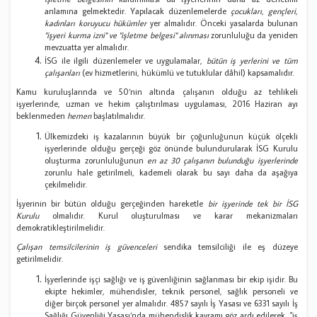
anlamına gelmektedir. Yapılacak düzenlemelerde
çocukları, gençleri,
kadınları koruyucu hükümler
yer almalıdır. Önceki yasalarda bulunan
"işyeri kurma izni" ve "işletme belgesi" alınması
zorunluluğu da yeniden
mevzuatta yer almalıdır.
İSG ile ilgili düzenlemeler ve uygulamalar,
bütün iş yerlerini ve tüm
çalışanları
(ev hizmetlerini, hükümlü ve tutuklular dâhil) kapsamalıdır.
Kamu kuruluşlarında ve 50‘nin altında çalışanın olduğu az tehlikeli
işyerlerinde, uzman ve hekim çalıştırılması uygulaması, 2016 Haziran ayı
beklenmeden
hemen
başlatılmalıdır.
Ülkemizdeki iş kazalarının büyük bir çoğunluğunun küçük ölçekli
işyerlerinde olduğu gerçeği göz önünde bulundurularak İSG Kurulu
oluşturma zorunluluğunun
en az 30 çalışanın bulunduğu işyerlerinde
zorunlu hale getirilmeli, kademeli olarak bu sayı daha da aşağıya
çekilmelidir.
İşyerinin bir bütün olduğu gerçeğinden hareketle
bir işyerinde tek bir İSG
Kurulu
olmalıdır. Kurul oluşturulması ve karar mekanizmaları
demokratikleştirilmelidir.
Çalışan temsilcilerinin iş güvenceleri
sendika temsilciliği ile eş düzeye
getirilmelidir.
İşyerlerinde işçi sağlığı ve iş güvenliğinin sağlanması bir ekip işidir. Bu
ekipte hekimler, mühendisler, teknik personel, sağlık personeli ve
diğer birçok personel yer almalıdır. 4857 sayılı İş Yasası ve 6331 sayılı İş
Sağlığı Güvenliği Yasası‘nda mühendislik kavramı göz ardı edilerek, "iş