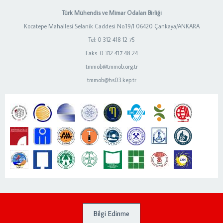
Türk Mühendis ve Mimar Odaları Birliği
Kocatepe Mahallesi Selanik Caddesi No:19/1 06420 Çankaya/ANKARA
Tel: 0 312 418 12 75
Faks: 0 312 417 48 24
tmmob@tmmob.org.tr
tmmob@hs03.kep.tr
Bilgi Edinme