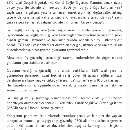
5510 sayılı Sosyal Sigortalar ve Genel Sağlık Sigortası Kanunu olmak üzere
birçok yasa ile biçimlendirilmektedir. 2003 yılında yürürlüğe konulan 4857
sayılı yasa ile çalışma yaşamı tamamen esnekleştirilmiş, örgütsüzlük artmış,
taşeronda çalışma kat kat artmıştır. İş cinayetlerinin artmasında 4857 sayılı
yasa ile getirilen esnek çalışma biçimlerinin önemli bir payı olmuştur.
İşçi sağlığı ve iş güvenliğinin sağlanması öncelikle işverenin görevidir,
işyerlerinde işçi sağlığı ve iş güvenliğinin sağlanmasında tüm çalışanların görev
alması gerekir. Uzmanlar ve hekimler burada önemli bir rol üstlenecektir.
Ancak, 6331 sayılı yasadaki diğer düzenlemeler gibi, uzman ve hekimlere ilişkin
düzenlemeler yalnızca işveren çıkarlarını gözetmektedir.
Mevzuatta "iş güvenliği uzmanlığı" tanımı, mühendisler ile diğer meslek
gruplarını aynı statüde ele almıştır.
Odaların verdiği iş güvenliği mühendisi sertifikaları 6331 sayılı yasa ile
görmezden gelinerek, işyeri hekimi ve iş güvenliği uzmanı eğitimleri özel
dershanelere bırakılmış ve birkaç yıl içerisinde" uzman" sayısı 100 bini aşmıştır.
Her kazadan sonra, işyerinde ücretli olarak çalıştırılan uzmanlar ve hekimler
sorumlu tutulmuştur.
İşçi sağlığı ve iş güvenliği hizmetlerinin özel sektör eliyle yürütülmesini
hedefleyen düzenlemeler sonucu ülkemizdeki Ortak Sağlık ve Güvenliği Birimi
(OSGB) sayısı 2 binin üzerine çıkmıştır.
Kongrenin panel ve oturumlarında sunulan görüş ve bildiriler ile yapılan
tartışmalar sonucu işçi sağlığı ve iş güvenliği (İSG) alanında atılması gereken
bütünlüklü adım, önlem ve düzenlemeler, aşağıda kamuoyunun bilgisine