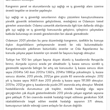
Kongrenin panel ve oturumlarında işçi sağlığı ve iş güvenliği alanı üzerine
önemli tespitler ve öneriler yapılmıştır.
İşçi sağlığı ve iş güvenliği sorunlarının doğru çözümlere kavuşturulmasına
yönelik güvenlik önlemlerinin geliştirilmesi, mesleğimiz ve Odamızın temel
görevleri arasındadır. Odamız uzmanlık alanlarımızla ilgili tüm dallarda olduğu
gibi işçi sağlığı ve iş güvenliği konusunda geliştirici, iyileştirici çalışmalara
katkıda bulunmayı en önemli görevlerinden biri olarak görmektedir.
Odamızın 2001 yılından bu yana düzenlediği kongrenin, özellikle bu konuya
ilişkin duyarlılıkların yerleşmesinde önemli bir rolü bulunmaktadır.
Kongrelerimizde şekillenen bütünlüklü öneriler ve Oda Raporlarımız bu
konuda çalışma yapan kesimler için önemli bir başvuru kaynağı olmuştur.
Türkiye her 100 bin çalışan başına düşen ölümlü iş kazalarında Avrupa‘da
birinci, dünyada üçüncü sırada yer almaktadır. İş kazası sonucu sürekli iş
göremezlik sayısında belirgin bir artış söz konusudur. İş kazası sonucu ölüm
sayısı 2004‘te 543 iken 2013‘te 1.360‘a, 2014‘te 1.886‘ya yükselmiştir. İş kazası
sonucu ölümler, 2013 yılında, 2012‘ye göre yüzde 83 oranında artmıştır. 2012
yılı iş kazası sayısı 74.871 iken 2013 yılında iş kazası sayısı 191.389 olmuştur.
2013‘te, 2012‘ye göre iş kazalarında yüzde 291 oranında artış olmuştur. Meslek
hastalıklarında durumumuz çok trajiktir, meslek hastalığı olgu sayısı
gerçeğinden çok düşük gösterilmektedir. 2013 yılında çalışan sigortalı sayısına
göre yaklaşık 75 bin civarında meslek hastalığı tespit edilmesi gerekirken SGK
istatistiklerinde tespit edilen meslek hastalığı sayısının 371 olması,
kamuoyunun takdir edeceği üzere anlaşılır bir durum değildir.