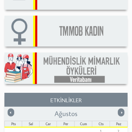
ETKİNLİKLER
Ağustos
Önceki
Sonrak
«
»
Pts
Sal
Çar
Per
Cum
Cts
Paz
1
2