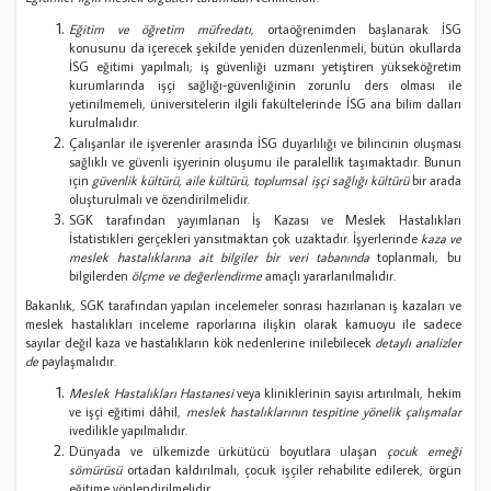
Eğitim ve öğretim müfredatı
, ortaöğrenimden başlanarak İSG
konusunu da içerecek şekilde yeniden düzenlenmeli, bütün okullarda
İSG eğitimi yapılmalı; iş güvenliği uzmanı yetiştiren yükseköğretim
kurumlarında işçi sağlığı-güvenliğinin zorunlu ders olması ile
yetinilmemeli, üniversitelerin ilgili fakültelerinde İSG ana bilim dalları
kurulmalıdır.
Çalışanlar ile işverenler arasında İSG duyarlılığı ve bilincinin oluşması
sağlıklı ve güvenli işyerinin oluşumu ile paralellik taşımaktadır. Bunun
için
güvenlik kültürü, aile kültürü, toplumsal işçi sağlığı kültürü
bir arada
oluşturulmalı ve özendirilmelidir.
SGK tarafından yayımlanan İş Kazası ve Meslek Hastalıkları
İstatistikleri gerçekleri yansıtmaktan çok uzaktadır. İşyerlerinde
kaza ve
meslek hastalıklarına ait bilgiler bir veri tabanında
toplanmalı, bu
bilgilerden
ölçme ve değerlendirme
amaçlı yararlanılmalıdır.
Bakanlık, SGK tarafından yapılan incelemeler sonrası hazırlanan iş kazaları ve
meslek hastalıkları inceleme raporlarına ilişkin olarak kamuoyu ile sadece
sayılar değil kaza ve hastalıkların kök nedenlerine inilebilecek
detaylı analizler
de
paylaşmalıdır.
Meslek Hastalıkları Hastanesi
veya kliniklerinin sayısı artırılmalı, hekim
ve işçi eğitimi dâhil,
meslek hastalıklarının tespitine yönelik çalışmalar
ivedilikle yapılmalıdır.
Dünyada ve ülkemizde ürkütücü boyutlara ulaşan
çocuk emeği
sömürüsü
ortadan kaldırılmalı, çocuk işçiler rehabilite edilerek, örgün
eğitime yönlendirilmelidir.