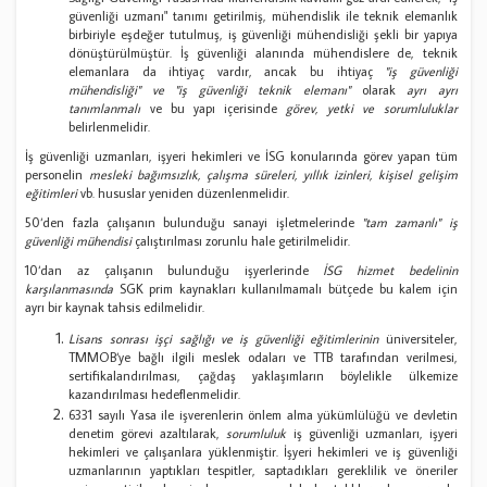
güvenliği uzmanı" tanımı getirilmiş, mühendislik ile teknik elemanlık
birbiriyle eşdeğer tutulmuş, iş güvenliği mühendisliği şekli bir yapıya
dönüştürülmüştür. İş güvenliği alanında mühendislere de, teknik
elemanlara da ihtiyaç vardır, ancak bu ihtiyaç
"iş güvenliği
mühendisliği" ve "iş güvenliği teknik elemanı"
olarak
ayrı ayrı
tanımlanmalı
ve bu yapı içerisinde
görev, yetki ve sorumluluklar
belirlenmelidir.
İş güvenliği uzmanları, işyeri hekimleri ve İSG konularında görev yapan tüm
personelin
mesleki bağımsızlık, çalışma süreleri, yıllık izinleri, kişisel gelişim
eğitimleri
vb. hususlar yeniden düzenlenmelidir.
50‘den fazla çalışanın bulunduğu sanayi işletmelerinde
"tam zamanlı" iş
güvenliği mühendisi
çalıştırılması zorunlu hale getirilmelidir.
10‘dan az çalışanın bulunduğu işyerlerinde
İSG hizmet bedelinin
karşılanmasında
SGK prim kaynakları kullanılmamalı bütçede bu kalem için
ayrı bir kaynak tahsis edilmelidir.
Lisans sonrası işçi sağlığı ve iş güvenliği eğitimlerinin
üniversiteler,
TMMOB‘ye bağlı ilgili meslek odaları ve TTB tarafından verilmesi,
sertifikalandırılması, çağdaş yaklaşımların böylelikle ülkemize
kazandırılması hedeflenmelidir.
6331 sayılı Yasa ile işverenlerin önlem alma yükümlülüğü ve devletin
denetim görevi azaltılarak,
sorumluluk
iş güvenliği uzmanları, işyeri
hekimleri ve çalışanlara yüklenmiştir. İşyeri hekimleri ve iş güvenliği
uzmanlarının yaptıkları tespitler, saptadıkları gereklilik ve öneriler