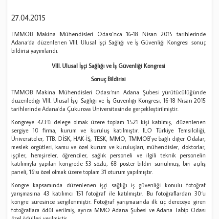
27.04.2015
TMMOB Makina Mühendisleri Odası'nca 16-18 Nisan 2015 tarihlerinde
Adana‘da düzenlenen VIII. Ulusal İşçi Sağlığı ve İş Güvenliği Kongresi sonuç
bildirisi yayımlandı.
VIII. Ulusal İşçi Sağlığı ve İş Güvenliği Kongresi
Sonuç Bildirisi
TMMOB Makina Mühendisleri Odası‘nın Adana Şubesi yürütücülüğünde
düzenlediği VIII. Ulusal İşçi Sağlığı ve İş Güvenliği Kongresi, 16-18 Nisan 2015
tarihlerinde Adana‘da Çukurova Üniversitesinde gerçekleştirilmiştir.
Kongreye 423‘ü delege olmak üzere toplam 1.521 kişi katılmış, düzenlenen
sergiye 10 firma, kurum ve kuruluş katılmıştır. ILO Türkiye Temsilciliği,
Üniversiteler, TTB, DİSK, HAK-İŞ, TESK, MMO, TMMOB`ye bağlı diğer Odalar,
meslek örgütleri, kamu ve özel kurum ve kuruluşları, mühendisler, doktorlar,
işçiler, hemşireler, öğrenciler, sağlık personeli ve ilgili teknik personelin
katılımıyla yapılan kongrede 53 sözlü, 68 poster bildiri sunulmuş, biri açılış
paneli, 16‘sı özel olmak üzere toplam 31 oturum yapılmıştır.
Kongre kapsamında düzenlenen işçi sağlığı iş güvenliği konulu fotoğraf
yarışmasına 43 katılımcı 151 fotoğraf ile katılmıştır. Bu fotoğraflardan 30‘u
kongre süresince sergilenmiştir. Fotoğraf yarışmasında ilk üç dereceye giren
fotoğraflara ödül verilmiş, ayrıca MMO Adana Şubesi ve Adana Tabip Odası
özel ödülleri verilmiştir.