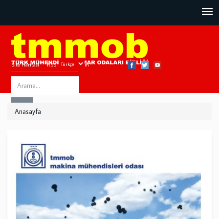
Site Haritası
RSS
Bize Ulaşın
Search
ARA
this
Anasayfa
site