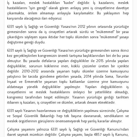
İş kazaları, meslek hastalıkları "kader" değildir. İş kazalarını, meslek
hastalıklarını "işin gereği" olarak gören anlayış yeni iş cinayetlerine davetiye
çıkarmakta, önlem almamayı anlayışla karşılamaktır. Bu yaklaşımın hep
karşısında olacağımızı ilan ediyoruz.
6331 sayılı İş Sağlığı ve Güvenliği Yasası‘nın 2012 yılının ortasında yürürlüğe
girmesinden sonra da iş cinayetleri artarak sürdü ve "mükemmel" bir yasa
çıkardığını söyleyen siyası iktidar her toplu ölümden sonra "mükemmel" yasayı
değiştirme gereği duydu.
6331 sayılı İş Sağlığı ve Güvenliği Yasası‘nın yürürlüğe girmesinden sonra ikinci
kez gerçekleştirilen kongremizin önemli tartışma başlıklarından biri de bu yasa
olmuştur. Bu yasada defalarca yapılan değişiklikler ile 2015 yılında yapılan
değişiklikler, sorunun köklerine inen, köklü çözümler üreten bir içerikte
değildir. 2010-2012 arasında yaşanan toplu ölümler üzerine kamuoyunu
yatıştırıcı bir tarzda gündeme getirilen yasada, 2014 yılında Soma, Torunlar
İnşaat ve Ermenek‘te yaşanan toplu katliamlar üzerine yine kamuoyunu
aldatmaya yönelik değişiklikler yapılmıştır. Yapılan değişikliklerin iş
cinayetlerini ve meslek hastalıklarını önleyici bir yeterlilikte olmadığı,
kongremiz tarafından tespit edilmiştir. Yasanın yürürlüğe girdiği tarihten
itibaren iş kazaları, iş cinayetleri ve ölümler, artarak devam etmektedir.
6331 sayılı Yasanın hazırlanması ve değişikliklerin yapılması sürecinde, Çalışma
ve Sosyal Güvenlik Bakanlığı hep tek başına davranarak, sendikaların ve
meslek örgütlerinin görüşlerini önemsemeyerek hep yanlış kararlar almıştır.
Çalışma yaşamını yalnızca 6331 sayılı İş Sağlığı ve Güvenliği Kanunu‘ndan
ibaret saymak mümkün değildir. Çalışma yaşamı, başta 4857 sayılı İş Kanunu,