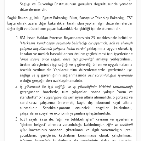
Sağlığı ve Güvenliği Enstitüsünün görüşleri doğrultusunda yeniden
düzenlenmelidir.
Sağlık Bakanlığı, Milli Eğitim Bakanlığı, Bilim, Sanayi ve Teknoloji Bakanlığı, TSE
başta olmak üzere, diğer bakanlıklar tarafından yapılan ilgili düzenlemelerde,
diğer ilgili ve düzenleme yapan bakanlıklarla işbirliği içinde olunmalıdır.
BM İnsan Hakları Evrensel Beyannamesinin 23. maddesinde belirtilen
"
Herkesin, kendi özgür seçimiyle belirlediği bir işyerinde, adil ve elverişli
çalışma koşullarında çalışma hakkı vardır
" yaklaşımına uygun olarak, iş
kazaları ve meslek hastalıklarının önüne geçilebilmesi için işyerlerinde
"
önce insan, önce sağlık, önce işçi güvenliği
" anlayışı yerleştirilmeli,
üretim süreçlerinde işçi sağlığı ve iş güvenliği önlem ve uygulamalarına
öncelik verilmelidir. Yapılacak tüm düzenlemelerde işyerlerinde işçi
sağlığı ve iş güvenliğinin sağlanmasında
asıl sorumluluğun işverende
olduğu gerçeğinden uzaklaşılmamalıdır.
İş güvencesi
ile
işçi sağlığı ve iş güvenliğinin birbirini tamamladığı
gerçeğinden hareketle, tüm çalışanlar insana yakışır "norm ve
standartta" bir
sosyal güvenlik
şemsiyesi altına alınmalıdır. Sigortasız ve
sendikasız çalıştırma önlenmeli, kayıt dışı ekonomi kayıt altına
alınmalıdır. Sendikalaşmanın önündeki engeller kaldırılmalı,
çalışanların sosyal ve ekonomik yaşamları iyileştirilmelidir.
6331 sayılı Yasa ile, "ağır ve tehlikeli işler" kavramı ve işyerlerine
"işletme belgesi" alınması zorunluluğu kaldırılmıştır.
Ağır ve tehlikeli
işler
kavramının yasadan çıkartılması ve ilgili yönetmeliğin iptali
çocukların, gençlerin, kadınların korunmasız olarak çalıştırılması;
işletme belgesinin
kaldırılması da işyerlerinin daha az denetimi