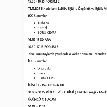
15.30- 16.15 FORUM 2
TMMOB’li Kadınların Laiklik, Eğitim, Özgürlük ve Eşitlik 
İKK Sunumları
Trabzon
Kocaeli
SORU CEVAP
16.15-16.30 ARA
16.30-17.15 FORUM 3
Yerel Kurultaylarda yerellerdeki kadın sorunları üzerinden 
İKK Sunumları
Diyarbakır
Bursa
SORU CEVAP
İKİNCİ GÜN- 10.00-17.00
10.00- 10.15 VİDEO GÖSTERİMİ ( KADIN Emeği -
Malık
ÜÇÜNCÜ OTURUM
10.15 – 12.15