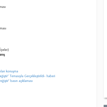
ması
nması
yeler)
anış
pılan konuşma
ğiştir" Temasıyla Gerçekleştirildi- haberi
eğiştir" basın açıklaması