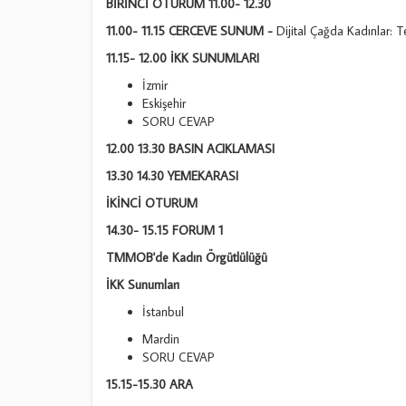
BİRİNCİ OTURUM 11.00- 12.30
11.00- 11.15 ÇERÇEVE SUNUM
-
Dijital Çağda Kadınlar: T
11.15- 12.00 İKK SUNUMLARI
İzmir
Eskişehir
SORU CEVAP
12.00 13.30 BASIN AÇIKLAMASI
13.30 14.30 YEMEKARASI
İKİNCİ OTURUM
14.30- 15.15 FORUM 1
TMMOB'de Kadın Örgütlülüğü
İKK Sunumları
İstanbul
Mardin
SORU CEVAP
15.15-15.30 ARA