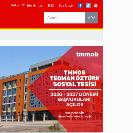
Site Haritası
RSS
Bize Ulaşın
Search
ARA
this
site