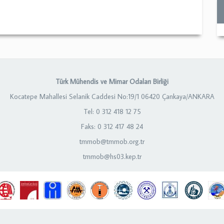
Türk Mühendis ve Mimar Odaları Birliği
Kocatepe Mahallesi Selanik Caddesi No:19/1 06420 Çankaya/ANKARA
Tel: 0 312 418 12 75
Faks: 0 312 417 48 24
tmmob@tmmob.org.tr
tmmob@hs03.kep.tr