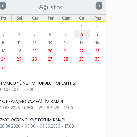
Ağustos
Önceki
Sonraki
«
»
Pts
Sal
Çar
Per
Cum
Cts
Paz
1
2
3
4
5
6
7
9
8
10
11
12
13
14
15
16
17
18
19
20
21
22
23
24
25
26
27
28
29
30
31
TMMOB YÖNETİM KURULU TOPLANTISI
08.08.2026 - 14:00
16. PEYZAJMO YAZ EĞİTİM KAMPI
19.08.2026 - 09:30
-
29.08.2026 - 17:00
ZMO ÖĞRENCİ YAZ EĞİTİM KAMPI
28.08.2026 - 09:00
-
03.09.2026 - 17:00