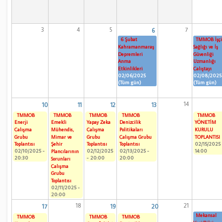
3
4
5
7
6
6 Şubat
TMMOB İşç
Kahramanmaraş
Sağlığı ve İş
Depremleri
Güvenliği
Anma
Uzmanlığı
Etkinlikleri
Çalıştayı
02/06/2025
02/08/2025
(Tüm gün)
(Tüm gün)
14
10
11
12
13
TMMOB
TMMOB
TMMOB
TMMOB
TMMOB
Enerji
Emekli
Yapay Zeka
Denizcilik
YÖNETİM
Çalışma
Mühendis,
Çalışma
Politikaları
KURULU
Grubu
Mimar ve
Grubu
Çalışma Grubu
TOPLANTISI
02/15/2025 
Toplantısı
Şehir
Toplantısı
Toplantısı
14:00
02/10/2025 -
02/12/2025
02/13/2025 -
Plancılarının
20:30
- 20:00
20:00
Sorunları
Çalışma
Grubu
Toplantısı
02/11/2025 -
20:00
18
21
17
19
20
Mekansal
TMMOB
TMMOB
TMMOB