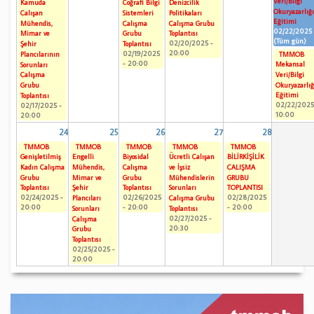
Veri/Bilgi
Kamuda
Coğrafi Bilgi
Denizcilik
Okuryazarlığ
Çalışan
Sistemleri
Politikaları
Eğitimi
Mühendis,
Çalışma
Çalışma Grubu
02/22/2025
Mimar ve
Grubu
Toplantısı
(Tüm gün)
02/20/2025 -
Şehir
Toplantısı
20:00
02/19/2025
TMMOB
Plancılarının
- 20:00
Mekansal
Sorunları
Veri/Bilgi
Çalışma
Okuryazarlığ
Grubu
Eğitimi
Toplantısı
02/22/2025
02/17/2025 -
10:00
20:00
24
25
26
27
28
TMMOB
TMMOB
TMMOB
TMMOB
TMMOB
Genişletilmiş
Engelli
Biyosidal
Ücretli Çalışan
BİLİRKİŞİLİK
Kadın Çalışma
Mühendis,
Çalışma
ve İşsiz
ÇALIŞMA
Grubu
Mimar ve
Grubu
Mühendislerin
GRUBU
Toplantısı
Şehir
Toplantısı
Sorunları
TOPLANTISI
02/24/2025 -
02/26/2025
02/28/2025
Plancıları
Çalışma Grubu
20:00
- 20:00
- 20:00
Sorunları
Toplantısı
02/27/2025 -
Çalışma
20:30
Grubu
Toplantısı
02/25/2025 -
20:00