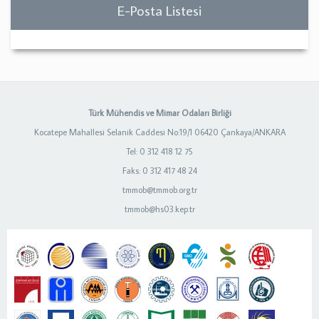
E-Posta Listesi
Türk Mühendis ve Mimar Odaları Birliği
Kocatepe Mahallesi Selanik Caddesi No:19/1 06420 Çankaya/ANKARA
Tel: 0 312 418 12 75
Faks: 0 312 417 48 24
tmmob@tmmob.org.tr
tmmob@hs03.kep.tr