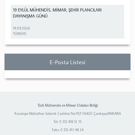
19 EYLÜL MÜHENDİS, MİMAR, ŞEHİR PLANCILARI
DAYANIŞMA GÜNÜ
19.09.2026
TÜRKİYE
E-Posta Listesi
Türk Mühendis ve Mimar Odaları Birliği
Kocatepe Mahallesi Selanik Caddesi No:19/1 06420 Çankaya/ANKARA
Tel: 0 312 418 12 75
Faks: 0 312 417 48 24