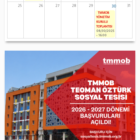
25
26
27
28
29
31
30
TMMOB
YÖNETİM
KURULU
TOPLANTISI
08/30/2025
- 16:00