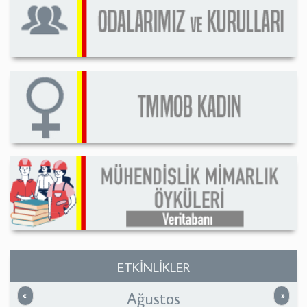
ETKİNLİKLER
Ağustos
Önceki
Sonrak
«
»