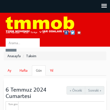
Site Haritası
RSS
Bize Ulaşın
Search
ARA
this
Anasayfa
Takvim
site
Birincil
Ay
Hafta
Gün
(etkin
Yıl
sekmeler
sekme)
6 Temmuz 2024
« Önceki
Sonraki »
Cumartesi
Tüm gün