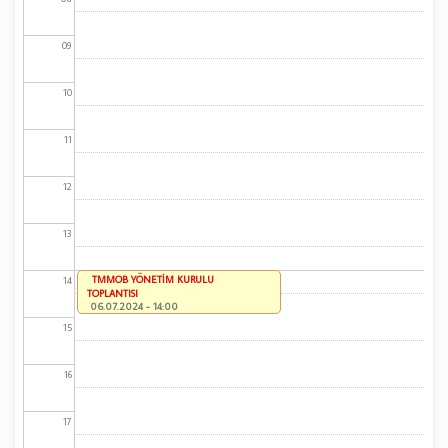
09
10
11
12
13
TMMOB YÖNETİM KURULU
14
TOPLANTISI
06.07.2024 - 14:00
15
16
17