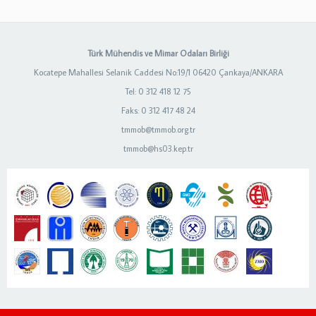
Türk Mühendis ve Mimar Odaları Birliği
Kocatepe Mahallesi Selanik Caddesi No:19/1 06420 Çankaya/ANKARA
Tel: 0 312 418 12 75
Faks: 0 312 417 48 24
tmmob@tmmob.org.tr
tmmob@hs03.kep.tr