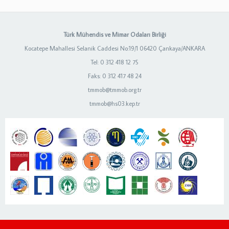
Türk Mühendis ve Mimar Odaları Birliği
Kocatepe Mahallesi Selanik Caddesi No:19/1 06420 Çankaya/ANKARA
Tel: 0 312 418 12 75
Faks: 0 312 417 48 24
tmmob@tmmob.org.tr
tmmob@hs03.kep.tr