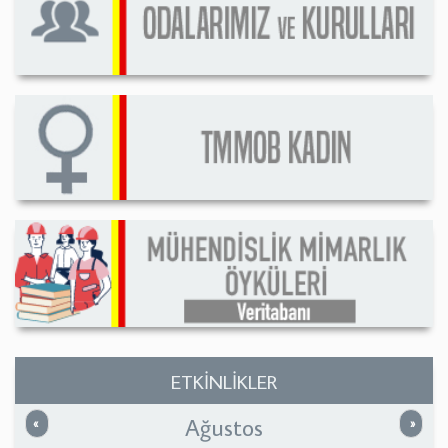
ETKİNLİKLER
Ağustos
Önceki
Sonrak
«
»