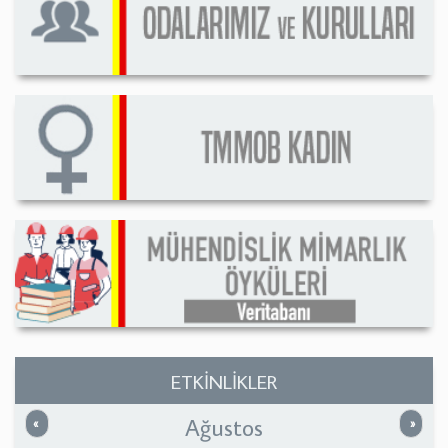
ETKİNLİKLER
Ağustos
Önceki
Sonrak
«
»