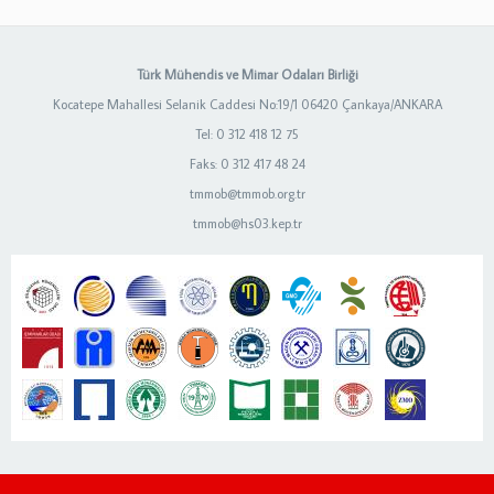
Türk Mühendis ve Mimar Odaları Birliği
Kocatepe Mahallesi Selanik Caddesi No:19/1 06420 Çankaya/ANKARA
Tel: 0 312 418 12 75
Faks: 0 312 417 48 24
tmmob@tmmob.org.tr
tmmob@hs03.kep.tr