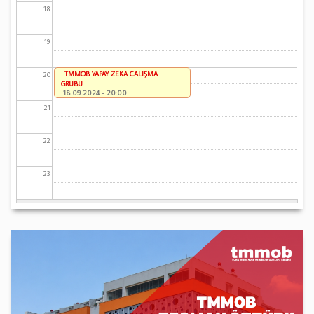
18
19
TMMOB YAPAY ZEKA ÇALIŞMA
20
GRUBU
18.09.2024 - 20:00
21
22
23