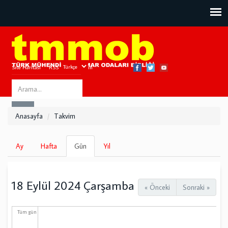
Site Haritası
RSS
Bize Ulaşın
Search
ARA
this
Anasayfa
Takvim
site
Birincil
Ay
Hafta
Gün
(etkin
Yıl
sekmeler
sekme)
18 Eylül 2024 Çarşamba
« Önceki
Sonraki »
Tüm gün