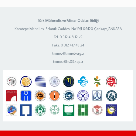
Türk Mühendis ve Mimar Odaları Birliği
Kocatepe Mahallesi Selanik Caddesi No:19/1 06420 Çankaya/ANKARA
Tel: 0 312 418 12 75
Faks: 0 312 417 48 24
tmmob@tmmob.org.tr
tmmob@hs03.kep.tr