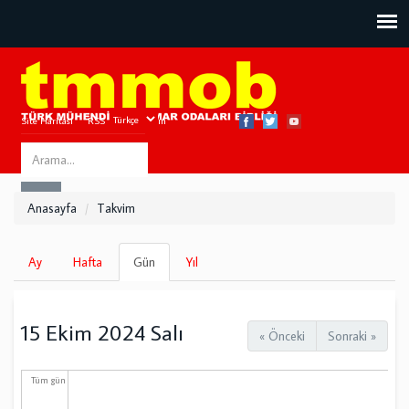
Site Haritası
RSS
Bize Ulaşın
Search
ARA
this
Anasayfa
Takvim
site
Birincil
Ay
Hafta
Gün
(etkin
Yıl
sekmeler
sekme)
15 Ekim 2024 Salı
« Önceki
Sonraki »
Tüm gün