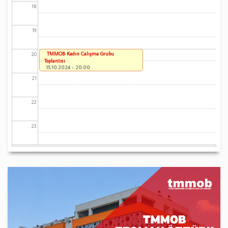
18
19
TMMOB Kadın Çalışma Grubu
20
Toplantısı
15.10.2024 - 20:00
21
22
23