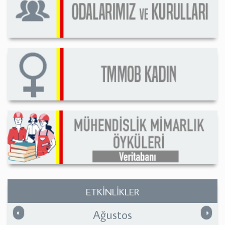
ETKİNLİKLER
Ağustos
Önceki
Sonrak
«
»