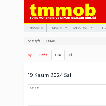
Ana
içeriğe
atla
ANASAYFA
TMMOB
MEVZUAT
BELG
Anasayfa
Takvim
Birincil
Ay
Hafta
Gün
(etkin
Yıl
sekmeler
sekme)
19 Kasım 2024 Salı
Tüm gün