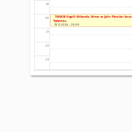
19
TMMOB Engelli Mühendis, Mimar ve Şehir Plancıları Sorun
20
Toplantısıı
19.11.2024 - 20:00
21
22
23