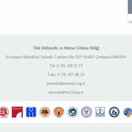
Türk Mühendis ve Mimar Odaları Birliği
Kocatepe Mahallesi Selanik Caddesi No:19/1 06420 Çankaya/ANKARA
Tel: 0 312 418 12 75
Faks: 0 312 417 48 24
tmmob@tmmob.org.tr
tmmob@hs03.kep.tr