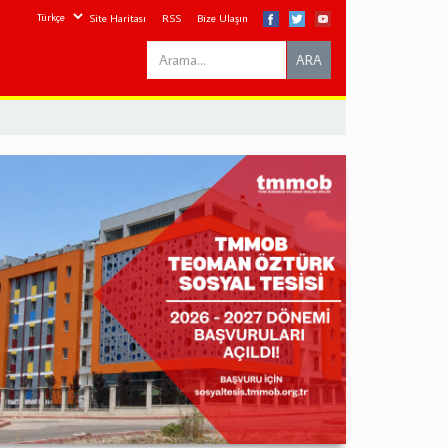
Site Haritası
RSS
Bize Ulaşın
Search
ARA
this
site