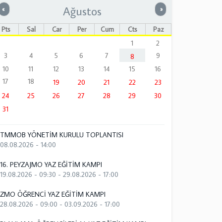
Ağustos
Önceki
Sonraki
«
»
Pts
Sal
Çar
Per
Cum
Cts
Paz
1
2
3
4
5
6
7
9
8
10
11
12
13
14
15
16
17
18
19
20
21
22
23
24
25
26
27
28
29
30
31
TMMOB YÖNETİM KURULU TOPLANTISI
08.08.2026 - 14:00
16. PEYZAJMO YAZ EĞİTİM KAMPI
19.08.2026 - 09:30
-
29.08.2026 - 17:00
ZMO ÖĞRENCİ YAZ EĞİTİM KAMPI
28.08.2026 - 09:00
-
03.09.2026 - 17:00