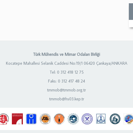
Türk Mühendis ve Mimar Odaları Birliği
Kocatepe Mahallesi Selanik Caddesi No:19/1 06420 Çankaya/ANKARA
Tel: 0 312 418 12 75
Faks: 0 312 417 48 24
tmmob@tmmob.org.tr
tmmob@hs03.kep.tr