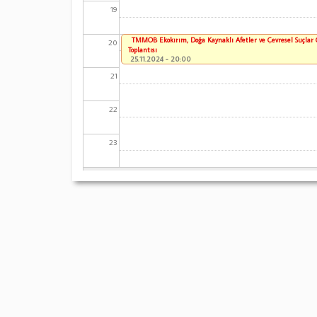
19
TMMOB Ekokırım, Doğa Kaynaklı Afetler ve Çevresel Suçlar
20
Toplantısı
25.11.2024 - 20:00
21
22
23