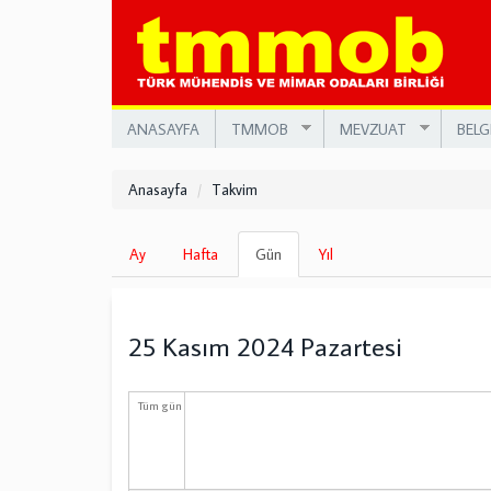
Ana
içeriğe
atla
ANASAYFA
TMMOB
MEVZUAT
BELG
Anasayfa
Takvim
Birincil
Ay
Hafta
Gün
(etkin
Yıl
sekmeler
sekme)
25 Kasım 2024 Pazartesi
Tüm gün