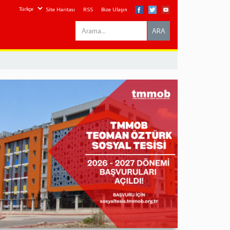
Site Haritası
RSS
Bize Ulaşın
Search
ARA
this
site