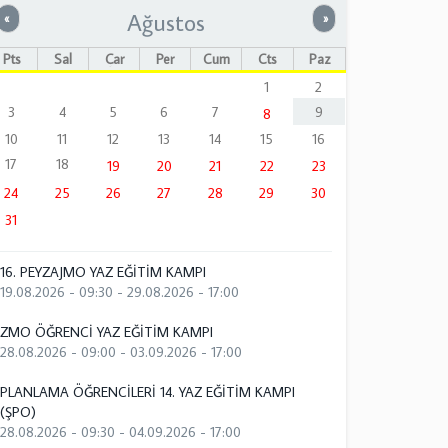
Ağustos
Önceki
Sonraki
«
»
Pts
Sal
Çar
Per
Cum
Cts
Paz
1
2
3
4
5
6
7
9
8
10
11
12
13
14
15
16
17
18
19
20
21
22
23
24
25
26
27
28
29
30
31
16. PEYZAJMO YAZ EĞİTİM KAMPI
19.08.2026 - 09:30
-
29.08.2026 - 17:00
ZMO ÖĞRENCİ YAZ EĞİTİM KAMPI
28.08.2026 - 09:00
-
03.09.2026 - 17:00
PLANLAMA ÖĞRENCİLERİ 14. YAZ EĞİTİM KAMPI
(ŞPO)
28.08.2026 - 09:30
-
04.09.2026 - 17:00