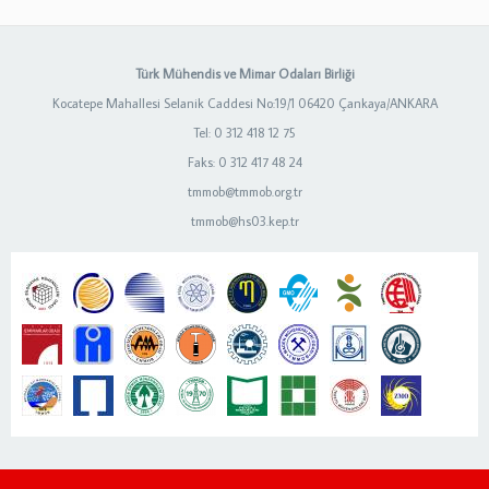
Türk Mühendis ve Mimar Odaları Birliği
Kocatepe Mahallesi Selanik Caddesi No:19/1 06420 Çankaya/ANKARA
Tel: 0 312 418 12 75
Faks: 0 312 417 48 24
tmmob@tmmob.org.tr
tmmob@hs03.kep.tr