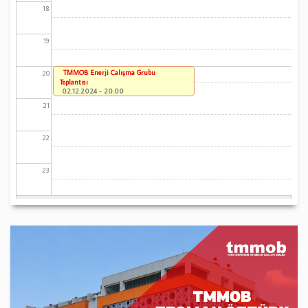
18
19
TMMOB Enerji Çalışma Grubu
20
Toplantısı
02.12.2024 - 20:00
21
22
23