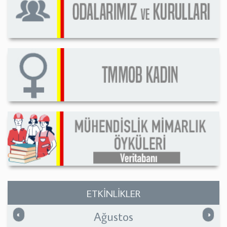
ETKİNLİKLER
Ağustos
Önceki
Sonrak
«
»