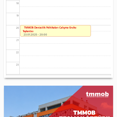
18
19
TMMOB Denizcilik Politikaları Çalışma Grubu
20
Toplantısı
23.01.2025 - 20:00
21
22
23