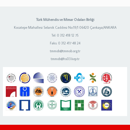
Türk Mühendis ve Mimar Odaları Birliği
Kocatepe Mahallesi Selanik Caddesi No:19/1 06420 Çankaya/ANKARA
Tel: 0 312 418 12 75
Faks: 0 312 417 48 24
tmmob@tmmob.org.tr
tmmob@hs03.kep.tr