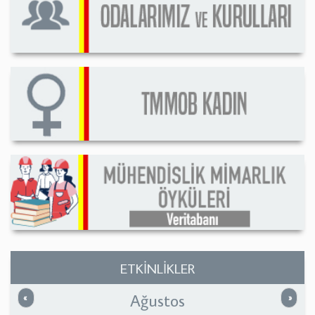
ETKİNLİKLER
Ağustos
Önceki
Sonrak
«
»