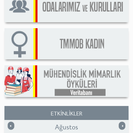
ETKİNLİKLER
Ağustos
Önceki
Sonrak
«
»