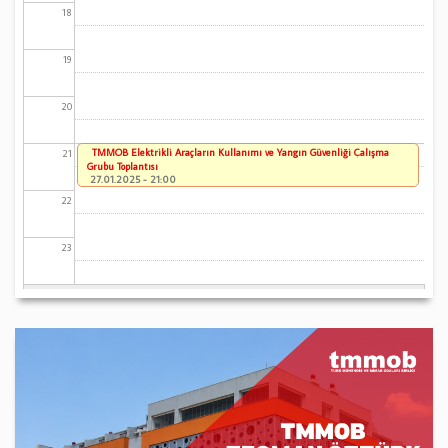
18
19
20
TMMOB Elektrikli Araçların Kullanımı ve Yangın Güvenliği Çalışma
21
Grubu Toplantısı
27.01.2025 - 21:00
22
23