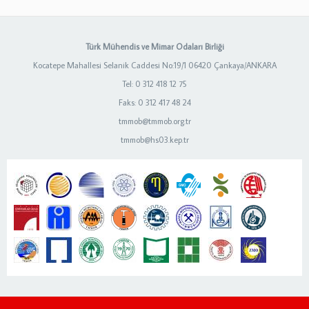
Türk Mühendis ve Mimar Odaları Birliği
Kocatepe Mahallesi Selanik Caddesi No:19/1 06420 Çankaya/ANKARA
Tel: 0 312 418 12 75
Faks: 0 312 417 48 24
tmmob@tmmob.org.tr
tmmob@hs03.kep.tr