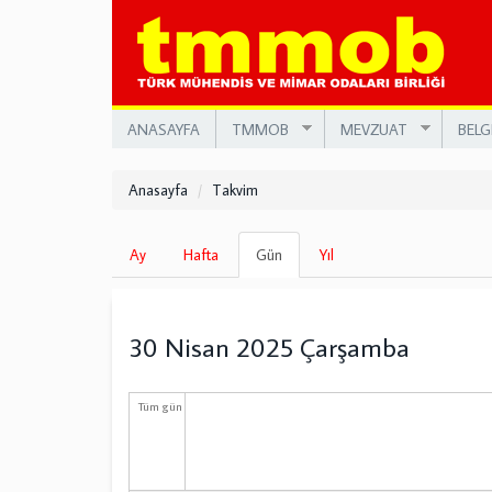
Ana
içeriğe
atla
ANASAYFA
TMMOB
MEVZUAT
BELG
Anasayfa
Takvim
Birincil
Ay
Hafta
Gün
(etkin
Yıl
sekmeler
sekme)
30 Nisan 2025 Çarşamba
Tüm gün