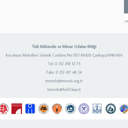
Türk Mühendis ve Mimar Odaları Birliği
Kocatepe Mahallesi Selanik Caddesi No:19/1 06420 Çankaya/ANKARA
Tel: 0 312 418 12 75
Faks: 0 312 417 48 24
tmmob@tmmob.org.tr
tmmob@hs03.kep.tr