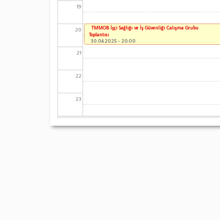
19
TMMOB İşçi Sağlığı ve İş Güvenliği Çalışma Grubu
20
Toplantısı
30.04.2025 - 20:00
21
22
23