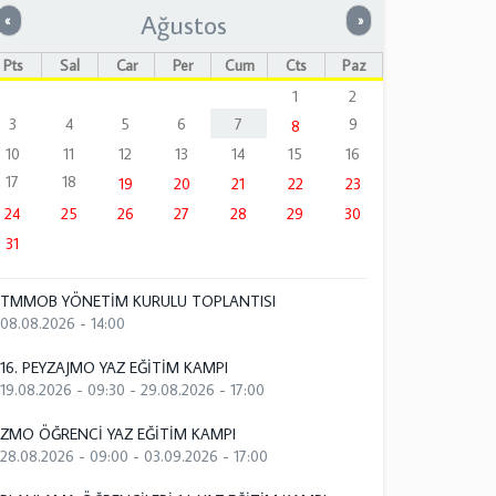
Ağustos
Önceki
Sonraki
«
»
Pts
Sal
Çar
Per
Cum
Cts
Paz
1
2
3
4
5
6
7
9
8
10
11
12
13
14
15
16
17
18
19
20
21
22
23
24
25
26
27
28
29
30
31
TMMOB YÖNETİM KURULU TOPLANTISI
08.08.2026 - 14:00
16. PEYZAJMO YAZ EĞİTİM KAMPI
19.08.2026 - 09:30
-
29.08.2026 - 17:00
ZMO ÖĞRENCİ YAZ EĞİTİM KAMPI
28.08.2026 - 09:00
-
03.09.2026 - 17:00