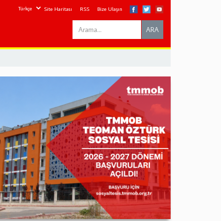
Site Haritası
RSS
Bize Ulaşın
Search
ARA
this
site