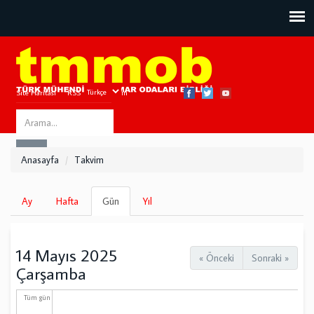
Site Haritası
RSS
Bize Ulaşın
Search
ARA
this
Anasayfa
Takvim
site
Birincil
Ay
Hafta
Gün
(etkin
Yıl
sekmeler
sekme)
14 Mayıs 2025
« Önceki
Sonraki »
Çarşamba
Tüm gün