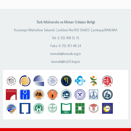
Türk Mühendis ve Mimar Odaları Birliği
Kocatepe Mahallesi Selanik Caddesi No:19/1 06420 Çankaya/ANKARA
Tel: 0 312 418 12 75
Faks: 0 312 417 48 24
tmmob@tmmob.org.tr
tmmob@hs03.kep.tr