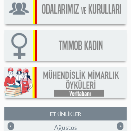
ETKİNLİKLER
Ağustos
Önceki
Sonrak
«
»