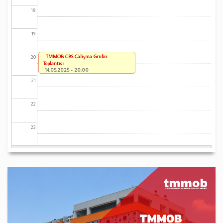
18
19
TMMOB CBS Çalışma Grubu
20
Toplantısı
14.05.2025 - 20:00
21
22
23