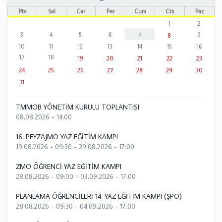
Pts
Sal
Çar
Per
Cum
Cts
Paz
1
2
3
4
5
6
7
9
8
10
11
12
13
14
15
16
17
18
19
20
21
22
23
24
25
26
27
28
29
30
31
TMMOB YÖNETİM KURULU TOPLANTISI
08.08.2026 - 14:00
16. PEYZAJMO YAZ EĞİTİM KAMPI
19.08.2026 - 09:30
-
29.08.2026 - 17:00
ZMO ÖĞRENCİ YAZ EĞİTİM KAMPI
28.08.2026 - 09:00
-
03.09.2026 - 17:00
PLANLAMA ÖĞRENCİLERİ 14. YAZ EĞİTİM KAMPI (ŞPO)
28.08.2026 - 09:30
-
04.09.2026 - 17:00