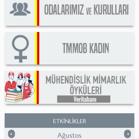
ETKİNLİKLER
Ağustos
Önceki
Sonrak
«
»