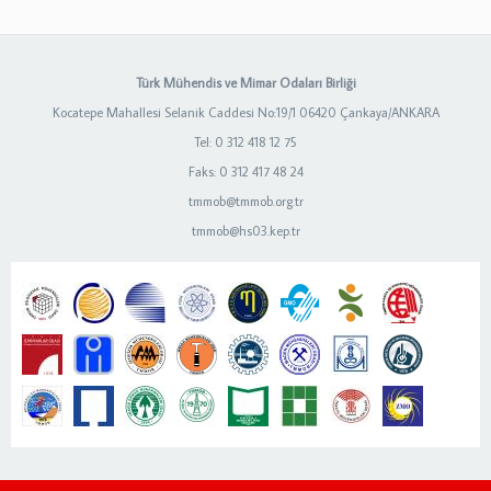
Türk Mühendis ve Mimar Odaları Birliği
Kocatepe Mahallesi Selanik Caddesi No:19/1 06420 Çankaya/ANKARA
Tel: 0 312 418 12 75
Faks: 0 312 417 48 24
tmmob@tmmob.org.tr
tmmob@hs03.kep.tr