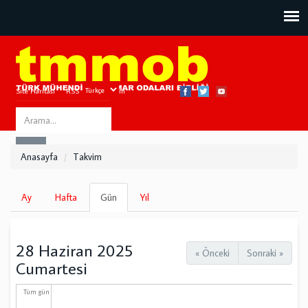
Site Haritası
RSS
Bize Ulaşın
Search
ARA
this
Anasayfa
Takvim
site
Birincil
Ay
Hafta
Gün
(etkin
Yıl
sekmeler
sekme)
28 Haziran 2025
« Önceki
Sonraki »
Cumartesi
Tüm gün