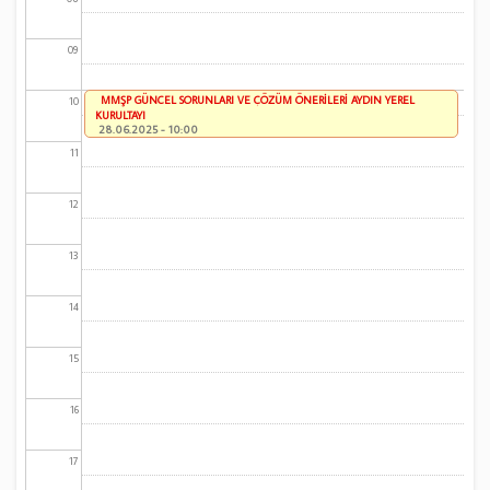
09
MMŞP GÜNCEL SORUNLARI VE ÇÖZÜM ÖNERİLERİ AYDIN YEREL
10
KURULTAYI
28.06.2025 - 10:00
11
12
13
14
15
16
17